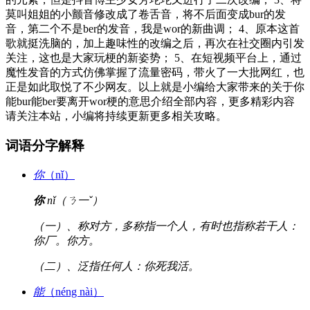
莫叫姐姐的小颤音修改成了卷舌音，将不后面变成bur的发
音，第二个不是ber的发音，我是wor的新曲调； 4、原本这首
歌就挺洗脑的，加上趣味性的改编之后，再次在社交圈内引发
关注，这也是大家玩梗的新姿势； 5、在短视频平台上，通过
魔性发音的方式仿佛掌握了流量密码，带火了一大批网红，也
正是如此取悦了不少网友。以上就是小编给大家带来的关于你
能bur能ber要离开wor梗的意思介绍全部内容，更多精彩内容
请关注本站，小编将持续更新更多相关攻略。
词语分字解释
你
（nǐ）
你
nǐ（ㄋ一ˇ）
（一）、称对方，多称指一个人，有时也指称若干人：
你厂。你方。
（二）、泛指任何人：你死我活。
能
（néng nài）