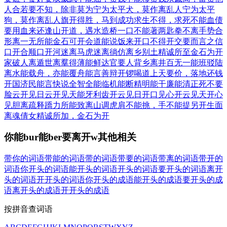
人合
若要不知，除非莫为
宁为太平犬，莫作离乱人
宁为太平
狗，莫作离乱人
旗开得胜，马到成功
求生不得，求死不能
血债
要用血来还
逢山开道，遇水造桥
一口不能著两匙
拳不离手
势合
形离
一无所能
金石可开
会道能说
饭来开口
不得开交
要而言之
信
口开合
顺口开河
迷离马虎
迷离徜仿
离乡别土
精诚所至金石为开
家破人离
遁世离羣
得薄能鲜
达官要人
背乡离井
百无一能
班驳陆
离
水能载舟，亦能覆舟
能言善辩
开锣喝道
上天要价，落地还钱
开国济民
能言快说
全智全能
临机能断
精明能干
廉能清正
死不要
脸
云开见日
云开见天
能牙利齿
开云见日
开口见心
开云见天
开心
见胆
离疏释蹻
力所能致
离山调虎
肩不能挑，手不能提
另开生面
离魂倩女
精诚所加，金石为开
你能bur能ber要离开w其他相关
带你的词语
带能的词语
带的词语
带要的词语
带离的词语
带开的
词语
你开头的词语
能开头的词语
开头的词语
要开头的词语
离开
头的词语
开开头的词语
你开头的成语
能开头的成语
要开头的成
语
离开头的成语
开开头的成语
按拼音查词语