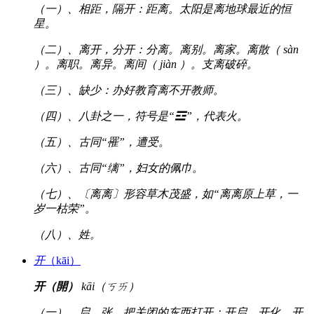
（一）、相距，隔开：距离。太阳是离地球最近的恒
星。
（二）、离开，分开：分离。离别。离家。离散（ sàn
）。离职。离异。离间（ jiàn ）。支离破碎。
（三）、缺少：办好教育离不开教师。
（四）、八卦之一，符号是“☲”，代表火。
（五）、古同“罹”，遭受。
（六）、古同“缡”，妇女的佩巾。
（七）、〔离离〕形容草木茂盛，如“离离原上草，一
岁一枯荣”。
（八）、姓。
开
（kāi）
开（開）
kāi（ㄎㄞ）
（一）、启，张，把关闭的东西打开：开启。开化。开