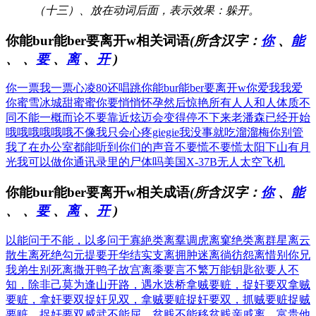
（十三）、放在动词后面，表示效果：躲开。
你能bur能ber要离开w相关词语
(所含汉字：
你
、
能
、
、
要
、
离
、
开
)
你一票我一票心凌80还唱跳
你能bur能ber要离开w
你爱我我爱
你蜜雪冰城甜蜜蜜
你要悄悄怀孕然后惊艳所有人
人和人体质不
同不能一概而论
不要靠近炫迈会变得停不下来
老潘森已经开始
哦哦哦哦哦哦
不像我只会心疼giegie
我没事就吃溜溜梅你别管
我了
在办公室都能听到你们的声音
不要慌不要慌太阳下山有月
光
我可以做你通讯录里的尸体吗
美国X-37B无人太空飞机
你能bur能ber要离开w相关成语
(所含汉字：
你
、
能
、
、
要
、
离
、
开
)
以能问于不能，以多问于寡
絶类离羣
调虎离窠
绝类离群
星离云
散
生离死绝
勾元提要
开华结实
支离拥肿
迷离徜彷
怨离惜别
你兄
我弟
生别死离
撒开鸭子
故宫离黍
要言不繁
万能钥匙
欲要人不
知，除非己莫为
逢山开路，遇水迭桥
拿贼要赃，捉奸要双
拿贼
要赃，拿奸要双
捉奸见双，拿贼要赃
捉奸要双，抓贼要赃
捉贼
要赃，捉奸要双
威武不能屈，贫贱不能移
贫贱亲戚离，富贵他