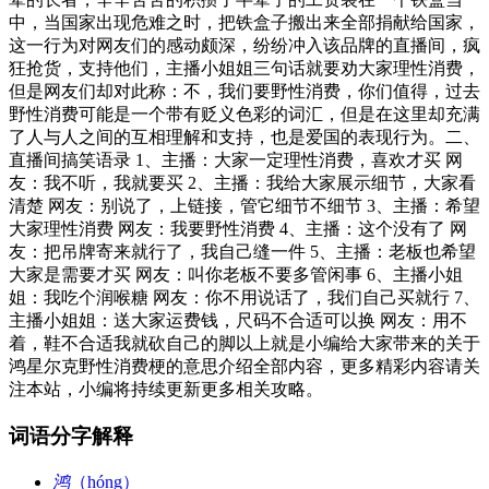
中，当国家出现危难之时，把铁盒子搬出来全部捐献给国家，
这一行为对网友们的感动颇深，纷纷冲入该品牌的直播间，疯
狂抢货，支持他们，主播小姐姐三句话就要劝大家理性消费，
但是网友们却对此称：不，我们要野性消费，你们值得，过去
野性消费可能是一个带有贬义色彩的词汇，但是在这里却充满
了人与人之间的互相理解和支持，也是爱国的表现行为。二、
直播间搞笑语录 1、主播：大家一定理性消费，喜欢才买 网
友：我不听，我就要买 2、主播：我给大家展示细节，大家看
清楚 网友：别说了，上链接，管它细节不细节 3、主播：希望
大家理性消费 网友：我要野性消费 4、主播：这个没有了 网
友：把吊牌寄来就行了，我自己缝一件 5、主播：老板也希望
大家是需要才买 网友：叫你老板不要多管闲事 6、主播小姐
姐：我吃个润喉糖 网友：你不用说话了，我们自己买就行 7、
主播小姐姐：送大家运费钱，尺码不合适可以换 网友：用不
着，鞋不合适我就砍自己的脚以上就是小编给大家带来的关于
鸿星尔克野性消费梗的意思介绍全部内容，更多精彩内容请关
注本站，小编将持续更新更多相关攻略。
词语分字解释
鸿
（hóng）