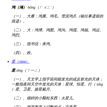
鸿（鴻）
hóng（ㄏㄨㄥˊ）
（一）、大雁：鸿雁。鸿毛。雪泥鸿爪（喻往事遗留的
痕迹）。
（二）、大：鸿博。鸿图。鸿沟。鸿儒。鸿福。鸿运。
鸿烈。
（三）、指书信：来鸿。
（四）、姓。
星
（xīng）
星
xīng（ㄒ一ㄥ）
（一）、天文学上指宇宙间能发光的或反射光的天体；
一般指夜间天空中发光的天体：星球。恒星。行（ xíng
）星。卫星。披星戴月。
（二）、细碎的小颗粒东西：火星儿。
（三）、秤等衡器上记数的点：定盘星。