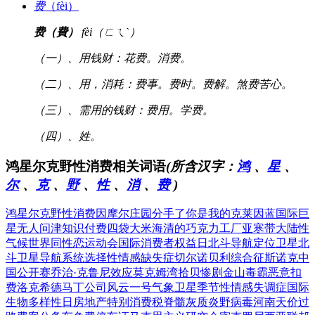
费
（fèi）
费（費）
fèi（ㄈㄟˋ）
（一）、用钱财：花费。消费。
（二）、用，消耗：费事。费时。费解。煞费苦心。
（三）、需用的钱财：费用。学费。
（四）、姓。
鸿星尔克野性消费相关词语
(所含汉字：
鸿
、
星
、
尔
、
克
、
野
、
性
、
消
、
费
)
鸿星尔克野性消费
因摩尔庄园分手了
你是我的克莱因蓝
国际巨
星无人问津
知识付费四袋大米
海清的巧克力工厂
亚寒带大陆性
气候
世界同性恋运动会
国际消费者权益日
北斗导航定位卫星
北
斗卫星导航系统
选择性情感缺失症
切尔诺贝利综合征
斯诺克中
国公开赛
乔治·克鲁尼效应
莫克姆湾拾贝惨剧
金山毒霸恶意扣
费
洛克希德马丁公司
风云一号气象卫星
季节性情感失调症
国际
生物多样性日
房地产特别消费税
脊髓灰质炎野病毒
河南天价过