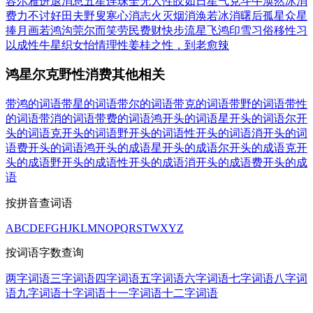
容尔雅
进退消息
五星连珠
全无人性
皎如日星
气克斗牛
涣然冰消
费力不讨好
田夫野叟
寒心消志
火灭烟消
涣若冰消
曙后孤星
众星
捧月
画若鸿沟
莞尔而笑
劳民费财
快步流星
飞鸿印雪
习俗移性
习
以成性
牛星织女
怡情理性
姜桂之性，到老愈辣
鸿星尔克野性消费其他相关
带鸿的词语
带星的词语
带尔的词语
带克的词语
带野的词语
带性
的词语
带消的词语
带费的词语
鸿开头的词语
星开头的词语
尔开
头的词语
克开头的词语
野开头的词语
性开头的词语
消开头的词
语
费开头的词语
鸿开头的成语
星开头的成语
尔开头的成语
克开
头的成语
野开头的成语
性开头的成语
消开头的成语
费开头的成
语
按拼音查词语
A
B
C
D
E
F
G
H
J
K
L
M
N
O
P
Q
R
S
T
W
X
Y
Z
按词语字数查询
两字词语
三字词语
四字词语
五字词语
六字词语
七字词语
八字词
语
九字词语
十字词语
十一字词语
十二字词语