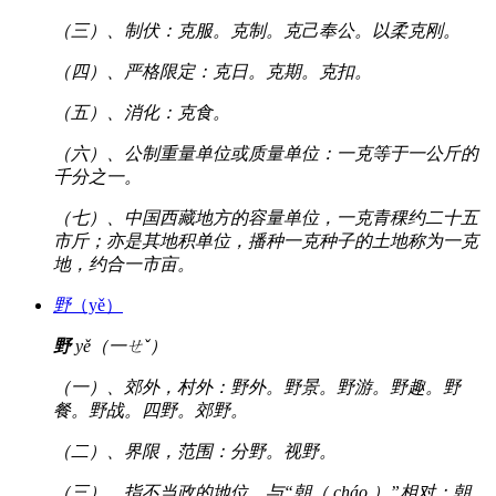
（三）、制伏：克服。克制。克己奉公。以柔克刚。
（四）、严格限定：克日。克期。克扣。
（五）、消化：克食。
（六）、公制重量单位或质量单位：一克等于一公斤的
千分之一。
（七）、中国西藏地方的容量单位，一克青稞约二十五
市斤；亦是其地积单位，播种一克种子的土地称为一克
地，约合一市亩。
野
（yě）
野
yě（一ㄝˇ）
（一）、郊外，村外：野外。野景。野游。野趣。野
餐。野战。四野。郊野。
（二）、界限，范围：分野。视野。
（三）、指不当政的地位，与“朝（ cháo ）”相对：朝