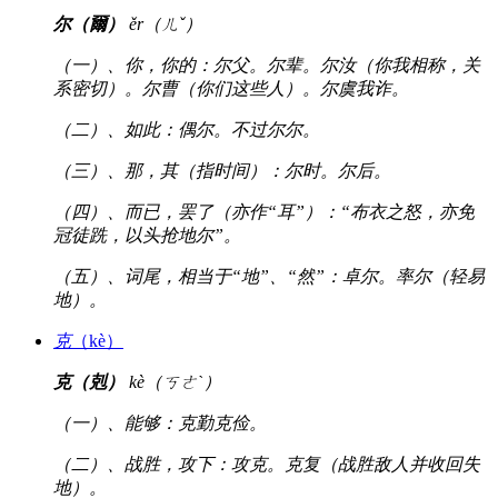
尔（爾）
ěr（ㄦˇ）
（一）、你，你的：尔父。尔辈。尔汝（你我相称，关
系密切）。尔曹（你们这些人）。尔虞我诈。
（二）、如此：偶尔。不过尔尔。
（三）、那，其（指时间）：尔时。尔后。
（四）、而已，罢了（亦作“耳”）：“布衣之怒，亦免
冠徒跣，以头抢地尔”。
（五）、词尾，相当于“地”、“然”：卓尔。率尔（轻易
地）。
克
（kè）
克（剋）
kè（ㄎㄜˋ）
（一）、能够：克勤克俭。
（二）、战胜，攻下：攻克。克复（战胜敌人并收回失
地）。