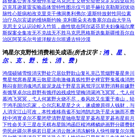
路费案
公务车免费停车证
马克思主义研究会
密克罗尼西亚联邦
迈克耳逊莫雷实验
晶体管特性图示仪
弓箭手赫拉克勒斯
冠状动
脉性心脏病
柏孜克里克千佛洞
奥利弗尔·退斯特
放射性同位素
治疗
乌尔宾诺的维纳斯
约翰·克利斯朵夫
布鲁塞尔自由大学
马
克思主义认识论
蛇入竹筒，曲性犹在
阿尔诺芬尼夫妇像
福尔摩
斯探案全集
攻无不克战无不胜
马克思恩格斯选集
新疆维吾尔自
治区
阿芙乐尔号巡洋舰
古尔班通古特沙漠
鸿星尔克野性消费相关成语
(所含汉字：
鸿
、
星
、
尔
、
克
、
野
、
性
、
消
、
费
)
鸿儒硕辅
雪恨消灾
野处穴居
欱野歕山
复礼克己
荒烟野蔓
星奔川
骛
星驾席卷
星离云散
星流电激
修真炼性
野史稗官
野鬼孤魂
消愁
释闷
丧胆消魂
鸿爪留泥
龙战于野
星言夙驾
浮沉草野
消释前嫌
野
有饿莩
卓尔出群
野有饿殍
凶残成性
望梅消渴
鸿飞冥冥，弋人何
慕
鸿飞冥冥，弋人何篡
野火烧不尽，春风吹又生
重于泰山，轻
于鸿毛
国尔忘家，公尔忘私
星星之火，遂成燎原
得人钱财，与
人消灾
江山可改，本性难移
燕雀不知鸿鹄志
急于星火
施而不费
枕中鸿寳
卓尔不羣
闭壁清野
星驰电掣
星罗棊布
星罗碁布
星前月
下
性命关天
三星在天
棋布星陈
鸿函巨椟
鸿稀鳞絶
画野分疆
费财
劳民
此疆尔界
炳若日星
冰消云散
冰消冻解
快人快性
聊复尔尔
雍