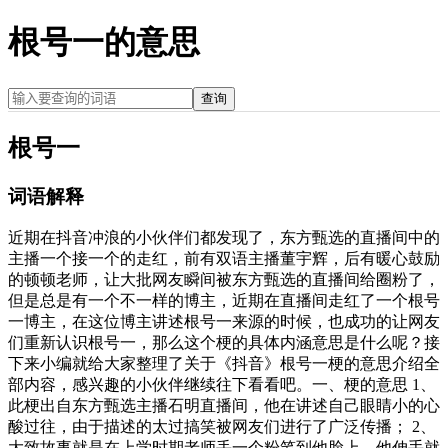
根号一的意思
查询
根号一
词语解释
近期在抖音冲浪的小伙伴们都发现了，东方甄选的直播间中的
主播一个接一个的走红，前有双语主播董宇辉，后有暖心鼓励
的顿顿老师，让大批网友瞬间被东方甄选的直播间给圈粉了，
但是总是有一个不一样的博主，近期在直播间走红了一个根号
一博主，在这位博主讲述根号一来源的时候，也成功的让网友
们重新认识根号一，那么这个梗的具体内涵意思是什么呢？接
下来小编就给大家整理了关于《抖音》根号一梗的意思介绍全
部内容，感兴趣的小伙伴继续往下看看吧。一、梗的意思 1、
此梗出自东方甄选主播石明直播间，他在讲述自己眼睛小的心
酸过往，由于描述的太过搞笑被网友们进行了广泛传播； 2、
大致故事就是在上学时期老师丢一个粉笔到他脸上，他伸手就