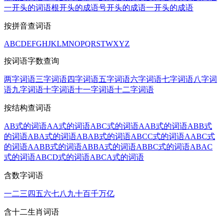
一开头的词语
根开头的成语
号开头的成语
一开头的成语
按拼音查词语
A
B
C
D
E
F
G
H
J
K
L
M
N
O
P
Q
R
S
T
W
X
Y
Z
按词语字数查询
两字词语
三字词语
四字词语
五字词语
六字词语
七字词语
八字词
语
九字词语
十字词语
十一字词语
十二字词语
按结构查词语
AB式的词语
AA式的词语
ABC式的词语
AAB式的词语
ABB式
的词语
ABA式的词语
ABAB式的词语
ABCC式的词语
AABC式
的词语
AABB式的词语
ABBA式的词语
ABBC式的词语
ABAC
式的词语
ABCD式的词语
ABCA式的词语
含数字词语
一
二
三
四
五
六
七
八
九
十
百
千
万
亿
含十二生肖词语