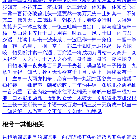
叩地
一唱众和
追根刨底
东一下西一下
根究着实
咬紧牙根
虚庭一
步
知其一不达其二
一笔抹倒
一沐三渥发
一体知照
一体知悉
心香
一瓣
一言订交
破题儿头一遭
莞然一笑
万无失一
止知其一，不知
其二
一佛升天，二佛出世
一朝权入手，看取令行时
一夫得道，
九族升天
一沐三捉发，一饭三吐哺
一言出口，驷马难追
桂林一
枝，昆山片玉
养兵千日，用在一时
五日一风，十日一雨
与君一
夕话，胜读十年书
一波未成，一波已作
一棒一条痕，一掴一掌
血
一鞭一条痕，一掴一掌血
一部二十四史无从说起
一度著蛇
咬，怕见断井索
一窍通，百窍通
一将成功万骨枯
一人高升，众
人得济
一人之心，千万人之心也
一身作事一身当
一夜被蛇咬，
十日怕麻绳
一夜夫妻百日恩
一子失着，满盘皆输
一子悟道，九
族升天
得一知己，死可无恨
欲穷千里目，更上一层楼
家有千
口，主事一人
两虎相争，必有一伤
一丸泥封函谷关
一言难罄
千
锤打锣，一锤定声
一朝被蛇咬，三年怕井绳
一条线儿拴两蚂蚱
一言为重，百金为轻
一碗水往平处端
天下老鸦一般黑
一棍打一
船
一口不能著两匙
一虎难敌众犬
一木破天
一文钱逼死英雄汉
根
生土长
一无所长
一言半语
一致百虑
一隅三反
一无所成
一以当十
一知片解
一以当百
一文不值
一文如命
一知半见
根号一其他相关
带根的词语
带号的词语
带一的词语
根开头的词语
号开头的词语