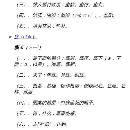
（三）、替人暂付款项：垫款。垫付。垫支。
（四）、陷沉，淹没：垫没（ mò ㄇㄛˋ ）。垫陷。
（五）、填补空缺：垫补。
底
（dǐ de）
底
dǐ（ㄉ一ˇ）
（一）、最下面的部分：底层。底座。底下（ａ．下
面；ｂ．以后）。海底。底肥。
（二）、末了：年底。月底。到底。
（三）、根基，基础，留作根据：刨根问底。底蕴。底
稿。底版。
（四）、图案的基层：白底蓝花的瓶子。
（五）、何，什么：底事伤感。
（六）、古同“抵”，达到。