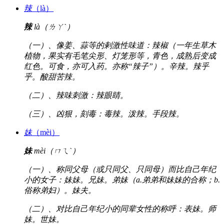
辣
（là）
辣
là（ㄌㄚˋ）
（一）、像姜、蒜等的剌激性味道：辣椒（一年生草木
植物，果实有毛笔尖形、灯笼形等，青色，成熟后变成
红色。可食，亦可入药。亦称“辣子”）。辛辣。辣乎
乎。酸甜苦辣。
（二）、辣味刺激：辣眼睛。
（三）、凶狠，刻毒：毒辣。泼辣。手段辣。
妹
（mèi）
妹
mèi（ㄇㄟˋ）
（一）、称同父母（或只同父、只同母）而比自己年纪
小的女子：妹妹。兄妹。弟妹（a.弟弟和妹妹的合称；b.
俗称弟妇）。妹夫。
（二）、对比自己年纪小的同辈女性的称呼：表妹。师
妹。世妹。