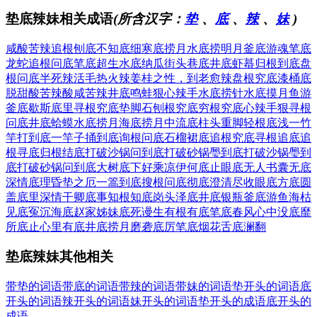
垫底辣妹相关成语
(所含汉字：
垫
、
底
、
辣
、
妹
)
咸酸苦辣
追根刨底
不知底细
寒底捞月
水底捞明月
釜底游魂
笔底
龙蛇
追根问底
笔底超生
水底纳瓜
街头巷底
井底虾蟇
归根到底
盘
根问底
半死辣活
毛热火辣
姜桂之性，到老愈辣
盘根究底
漆桶底
脱
甜酸苦辣
酸咸苦辣
井底鸣蛙
狠心辣手
水底捞针
水底摸月
鱼游
釜底
歇斯底里
寻根究底
垫脚石
刨根究底
穷根究底
心辣手狠
寻根
问底
井底蛤蟆
水底捞月
海底捞月
中流底柱
头重脚轻根底浅
一竹
竿打到底
一竿子捅到底
询根问底
石榴裙底
追根究底
寻根追底
追
根寻底
归根结底
打破沙锅问到底
打破砂锅璺到底
打破沙锅璺到
底
打破砂锅问到底
大树底下好乘凉
伊何底止
眼底无人
书囊无底
深情底理
昏垫之厄
一篙到底
搜根问底
彻底澄清
尽收眼底
方底圆
盖
底里深情
干卿底事
知根知底
岗头泽底
井底银瓶
釜底游鱼
海枯
见底
冤沉海底
赵家姊妹
底死谩生
有根有底
笔底春风
心中没底
靡
所底止
心里有底
井底捞月
磨砻底厉
笔底烟花
舌底澜翻
垫底辣妹其他相关
带垫的词语
带底的词语
带辣的词语
带妹的词语
垫开头的词语
底
开头的词语
辣开头的词语
妹开头的词语
垫开头的成语
底开头的
成语