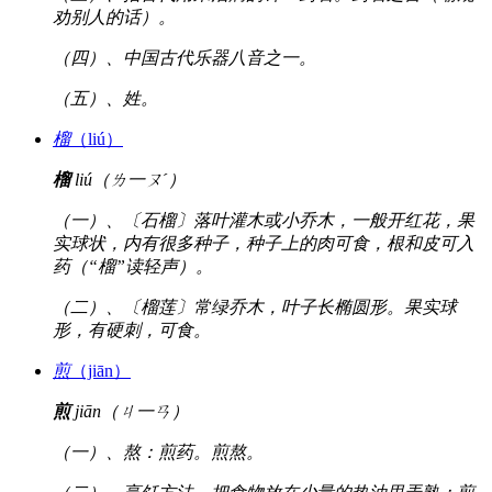
劝别人的话）。
（四）、中国古代乐器八音之一。
（五）、姓。
榴
（liú）
榴
liú（ㄌ一ㄡˊ）
（一）、〔石榴〕落叶灌木或小乔木，一般开红花，果
实球状，内有很多种子，种子上的肉可食，根和皮可入
药（“榴”读轻声）。
（二）、〔榴莲〕常绿乔木，叶子长椭圆形。果实球
形，有硬刺，可食。
煎
（jiān）
煎
jiān（ㄐ一ㄢ）
（一）、熬：煎药。煎熬。