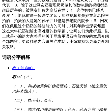
代表； 3、除了这些网友还发现奶奶做其他数学题的视频都是
超级厉害的，被网友们称为高斯在世； 4、这位奶奶已经八十
多岁了，退休前是一位语文老师，那些视频都是她在养老院里
拍的，拍摄的人是她的孙子并且也是养老院的院长； 5、网友
们在佩服这个奶奶的解题能力的同时，对其年龄也深表佩服，
这么大年纪还能解出高难度的数学题，让网友们为此折服。以
上就是小编给大家整理的关于网络用语石榴煎酒梗的意思介绍
全部内容，更多精彩内容请关注本站，小编将持续更新更多相
关攻略。
词语分字解释
石
（shí dàn）
石
shí（ㄕˊ）
（一）、构成地壳的矿物质硬块：石破天惊（喻文章议
论新奇惊人）。
（二）、指石刻：金石。
（三）、指古代用来治病的针：药石。药石之言（喻规