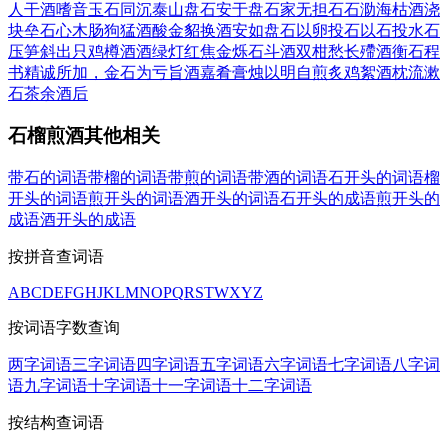
人
干酒嗜音
玉石同沉
泰山盘石
安于盘石
家无担石
石泐海枯
酒浇
块垒
石心木肠
狗猛酒酸
金貂换酒
安如盘石
以卵投石
以石投水
石
压笋斜出
只鸡樽酒
酒绿灯红
焦金烁石
斗酒双柑
愁长殢酒
衡石程
书
精诚所加，金石为亏
旨酒嘉肴
膏烛以明自煎
炙鸡絮酒
枕流漱
石
茶余酒后
石榴煎酒其他相关
带石的词语
带榴的词语
带煎的词语
带酒的词语
石开头的词语
榴
开头的词语
煎开头的词语
酒开头的词语
石开头的成语
煎开头的
成语
酒开头的成语
按拼音查词语
A
B
C
D
E
F
G
H
J
K
L
M
N
O
P
Q
R
S
T
W
X
Y
Z
按词语字数查询
两字词语
三字词语
四字词语
五字词语
六字词语
七字词语
八字词
语
九字词语
十字词语
十一字词语
十二字词语
按结构查词语