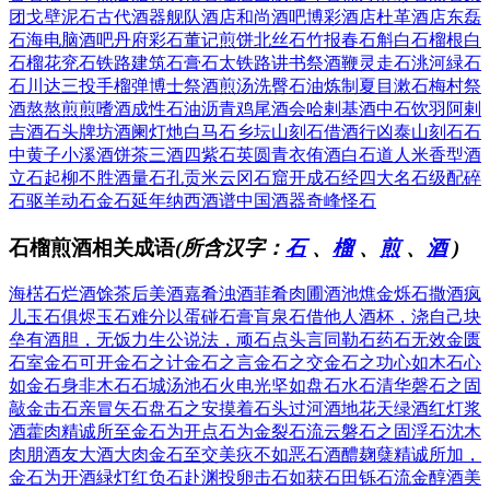
团
戈壁泥石
古代酒器
舰队酒店
和尚酒吧
博彩酒店
杜革酒店
东磊
石海
电脑酒吧
丹府彩石
董记煎饼
北丝石竹
报春石斛
白石榴根
白
石榴花
兖石铁路
建筑石膏
石太铁路
讲书祭酒
鞭灵走石
洮河緑石
石川达三
投手榴弹
博士祭酒
煎汤洗臀
石油炼制
夏目漱石
梅村祭
酒
熬熬煎煎
嗜酒成性
石油沥青
鸡尾酒会
哈剌基酒
中石饮羽
阿剌
吉酒
石头牌坊
酒阑灯灺
白马石乡
坛山刻石
借酒行凶
泰山刻石
石
中黄子
小溪酒饼
茶三酒四
紫石英圆
青衣侑酒
白石道人
米香型酒
立石起柳
不胜酒量
石孔贡米
云冈石窟
开成石经
四大名石
级配碎
石
驱羊动石
金石延年
纳西酒谱
中国酒器
奇峰怪石
石榴煎酒相关成语
(所含汉字：
石
、
榴
、
煎
、
酒
)
海楛石烂
酒馀茶后
美酒嘉肴
浊酒菲肴
肉圃酒池
燋金烁石
撒酒疯
儿
玉石俱烬
玉石难分
以蛋碰石
膏肓泉石
借他人酒杯，浇自己块
垒
有酒胆，无饭力
生公说法，顽石点头
言同勒石
药石无效
金匮
石室
金石可开
金石之计
金石之言
金石之交
金石之功
心如木石
心
如金石
身非木石
石城汤池
石火电光
坚如盘石
水石清华
磬石之固
敲金击石
亲冒矢石
盘石之安
摸着石头过河
酒地花天
绿酒红灯
浆
酒藿肉
精诚所至金石为开
点石为金
裂石流云
磐石之固
浮石沈木
肉朋酒友
大酒大肉
金石至交
美疢不如恶石
酒醴麹蘖
精诚所加，
金石为开
酒緑灯红
负石赴渊
投卵击石
如获石田
铄石流金
醇酒美