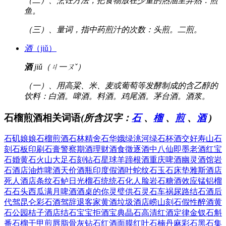
（二）、烹饪方法，把食物放在少量的热油里弄熟：煎
鱼。
（三）、量词，指中药煎汁的次数：头煎。二煎。
酒
（jiǔ）
酒
jiǔ（ㄐ一ㄡˇ）
（一）、用高粱、米、麦或葡萄等发酵制成的含乙醇的
饮料：白酒。啤酒。料酒。鸡尾酒。茅台酒。酒浆。
石榴煎酒相关词语
(所含汉字：
石
、
榴
、
煎
、
酒
)
石矶娘娘
石榴煎酒
石林精舍
石华娥绿
洮河绿石
杯酒交好
寿山石
刻
石板印刷
石膏警察
期酒理财
酒食徵逐
酒中八仙
即墨老酒
红宝
石婚
黄石火山
大足石刻
钻石星球
羊蹄根酒
重庆啤酒
幽灵酒馆
岩
石酒店
油炸啤酒
天价酒瓶
印度假酒
叶蛇纹石
玉石床垫
雅斯酒店
死人酒店
条纹石鲈
日光榴石
统统石化
人脸岩石
糖酒效应
锰铝榴
石
石头西瓜
满月啤酒
酒桌的你
灵璧供石
灵石车祸
尿路结石
酒后
代驾
昆仑彩石
酒驾辞退
客家黄酒
垃圾酒店
崂山刻石
假性醉酒
黄
石公园
桔子酒店
结石宝宝
拒酒宝典
晶石高清
红酒定律
金钗石斛
番石榴干
甲煎唇脂
骨灰钻石
红酒面膜
红叶石楠
丹麻彩石
黑石集