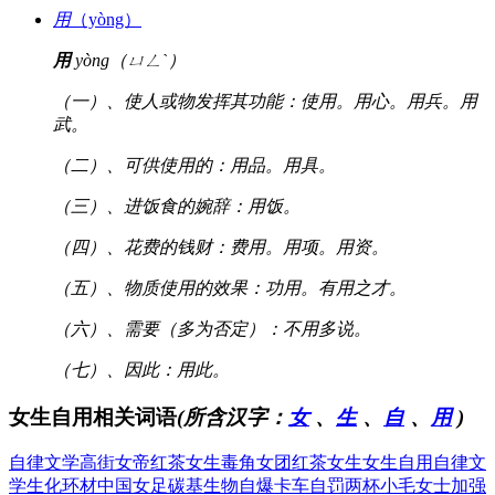
用
（yòng）
用
yòng（ㄩㄥˋ）
（一）、使人或物发挥其功能：使用。用心。用兵。用
武。
（二）、可供使用的：用品。用具。
（三）、进饭食的婉辞：用饭。
（四）、花费的钱财：费用。用项。用资。
（五）、物质使用的效果：功用。有用之才。
（六）、需要（多为否定）：不用多说。
（七）、因此：用此。
女生自用相关词语
(所含汉字：
女
、
生
、
自
、
用
)
自律文学
高街女帝
红茶女生
毒角女团
红茶女生
女生自用
自律文
学
生化环材
中国女足
碳基生物
自爆卡车
自罚两杯
小毛女士
加强