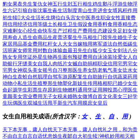
豹女
果盘先生
复仇女神
五行生尅
五行相生
鸡生鹅斗
浮游生物
浮
生六记
引狼自衞
沈竈生鼃
生活制度
青山生意
进舍女壻
风积作用
初生犊
大众生活
长生牌位
白头宫女
中医养生
职业女性
直接费
用
信用经济
信用等级
土长根生
卫生假设
食用香料
食用香精
生态
灾难
剩女心经
生命快车
生产过程
生产费用
生态建设
失足妇女
使
用寿命
人造生命
商品生産
普济羣生
牛马相生
门馆先生
婚生子女
家居用品
基金费用
杠杆女人
大女当嫁
独用将军
道法自然
低碳生
活
班家女师
常用对数
自体输血
最丑先生
白狐少女
玉女剑法
八分
熟女
专用凭证
外星生物
再生面包
预提费用
自泳涂装
珍爱女人
自
助银行
牙缝美女
自我人肉
纸片女贼
自助捐精
职业信用
宅男宅女
宅男女神
双头美女
摇号自习
整形医生
养女防老
氧气美女
盐水女
神
白生盘蚧
自然肌理
自驾车游
原配复生
自助旅行
自供蔬菜
药用
动物
小私生活
生殖整形
生物塑化
新妓生传
用格相犯
已婚少女
生
命起源
学生彩票
生存原则
生物燃料
通用凭证
用脚投票
心理医生
童颜美女
营业费用
无子女税
未婚熟女
微博自首
文化美女
三好学
生
玩偶医生
双城生活
甩手新生
汽车用膜
庶女皇后
女生自用相关成语
(所含汉字：
女
、
生
、
自
、
用
)
天下本无事，庸人自扰
天下本无事，庸人自扰
礼之用，和为贵
不由自主
自言自语
忧患馀生
夜郞自大
初生犊?
神机妙用
相灭相