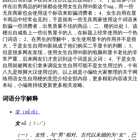
伴在出售商品的时候都会使用女生自用99新这个tag，而一些
无良商家也会使用这个标语来欺骗消费者； 4、女生自用在显
卡商品中经常会见到，于是就有一些无良商家使用这个词语来
欺骗一些消费者，出售质量不佳的商品； 二、梗的出处 1、该
梗出自咸鱼上一些出售显卡的人，在标题上经常使用的一个热
门词语； 2、在男生的理解中，女生使用显卡的作用并不是很
大，于是女生自用99新就成了他们购买二手显卡的判断； 3、
但是很多网友发现，使用女生自用99新的电脑和显卡老化的非
常严重，后来网友们才意识到这个词是反义词； 4、于是女生
自用就被网友们拿来调侃女生自用可能不是女生用过的，十有
八九是抠脚大汉使用过的。以上就是小编给大家整理的关于网
络用语女生自用梗的意思介绍全部内容，更多精彩内容请关注
本站，小编将持续更新更多相关攻略。
词语分字解释
女
（nǚ rǔ）
女
nǚ（ㄋㄩˇ）
（一）、女性，与“男”相对。古代以未婚的为“女”，已