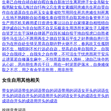
生
卑己自牧
自靖自献
自暇自逸
自新改过
生离死绝
子女金帛
騃女
痴男
騃女痴儿
悔过自忏
殉义忘生
青女素娥
同患难共生死
自受自
作
自在逍遥
自生自死
玉女金童
省吃节用
同生死共患难
生别死离
人生地不熟
顾盼自如
否极生泰
自惜羽毛
自取其殃
自备资斧
不治
生产
用尽机关
葬用柔日
造谤生事
沾沾自足
自家撞著
自相抵牾
自
遗伊戚
自以为非
自知而不自见
乐极哀生
用违所长
家生子儿
哑然
自笑
芝兰生于深林
自律甚严
自毁长城
自投于地
自投虎口
自胜者
强
牛马生活
心不两用
再生之德
自甘落后
平生之好
养痈自患
行言
自为
在所自处
生情见景
高自期许
野火烧不尽，春风吹又生
孤阴
则不生，独阳则不长
行远必自迩，登高必自卑
自我得之，自我
捐之
自我得之，自我失之
自作孽，不可活
生于忧患而死于安乐
止谤莫若自修
蓬生麻中，不扶而直
借他人酒杯，浇自己块垒
怒
从心起，恶向胆生
养兵千日，用在一时
泥菩萨落水，自身难保
取之不尽，用之有余
学非所用，用非所学
女生自用其他相关
带女的词语
带生的词语
带自的词语
带用的词语
女开头的词语
生
开头的词语
自开头的词语
用开头的词语
女开头的成语
生开头的
成语
自开头的成语
用开头的成语
按拼音查词语