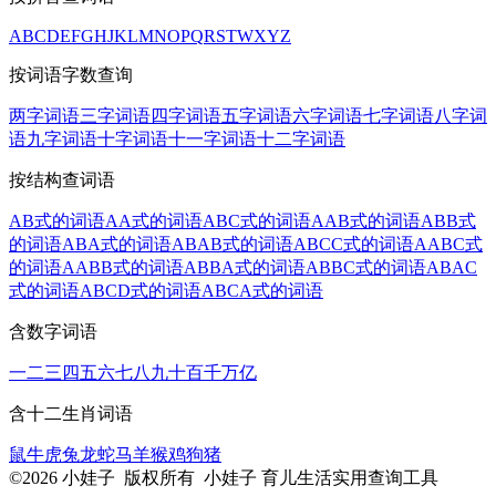
A
B
C
D
E
F
G
H
J
K
L
M
N
O
P
Q
R
S
T
W
X
Y
Z
按词语字数查询
两字词语
三字词语
四字词语
五字词语
六字词语
七字词语
八字词
语
九字词语
十字词语
十一字词语
十二字词语
按结构查词语
AB式的词语
AA式的词语
ABC式的词语
AAB式的词语
ABB式
的词语
ABA式的词语
ABAB式的词语
ABCC式的词语
AABC式
的词语
AABB式的词语
ABBA式的词语
ABBC式的词语
ABAC
式的词语
ABCD式的词语
ABCA式的词语
含数字词语
一
二
三
四
五
六
七
八
九
十
百
千
万
亿
含十二生肖词语
鼠
牛
虎
兔
龙
蛇
马
羊
猴
鸡
狗
猪
©2026 小娃子 版权所有 小娃子 育儿生活实用查询工具