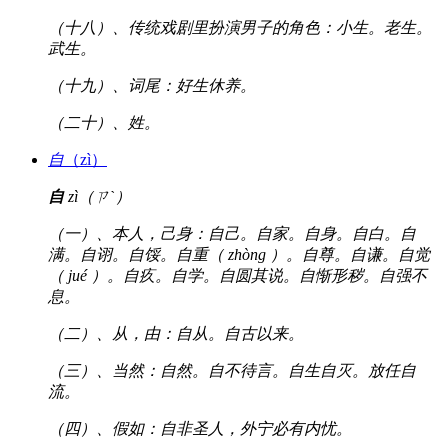
（十八）、传统戏剧里扮演男子的角色：小生。老生。
武生。
（十九）、词尾：好生休养。
（二十）、姓。
自
（zì）
自
zì（ㄗˋ）
（一）、本人，己身：自己。自家。自身。自白。自
满。自诩。自馁。自重（ zhòng ）。自尊。自谦。自觉
（ jué ）。自疚。自学。自圆其说。自惭形秽。自强不
息。
（二）、从，由：自从。自古以来。
（三）、当然：自然。自不待言。自生自灭。放任自
流。
（四）、假如：自非圣人，外宁必有内忧。