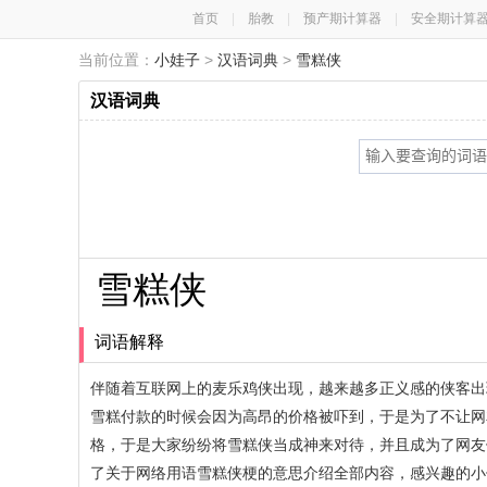
首页
|
胎教
|
预产期计算器
|
安全期计算
当前位置：
小娃子
>
汉语词典
>
雪糕侠
汉语词典
雪糕侠
词语解释
伴随着互联网上的麦乐鸡侠出现，越来越多正义感的侠客出
雪糕付款的时候会因为高昂的价格被吓到，于是为了不让网
格，于是大家纷纷将雪糕侠当成神来对待，并且成为了网友
了关于网络用语雪糕侠梗的意思介绍全部内容，感兴趣的小