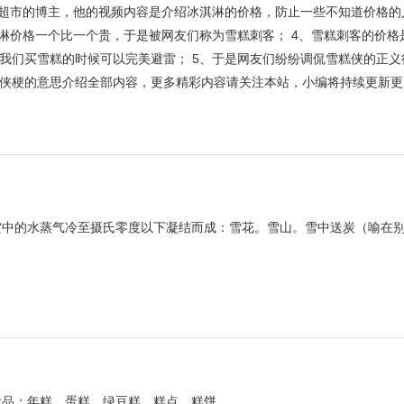
开超市的博主，他的视频内容是介绍冰淇淋的价格，防止一些不知道价格的
淇淋价格一个比一个贵，于是被网友们称为雪糕刺客； 4、雪糕刺客的价格
我们买雪糕的时候可以完美避雷； 5、于是网友们纷纷调侃雪糕侠的正义
侠梗的意思介绍全部内容，更多精彩内容请关注本站，小编将持续更新更
空中的水蒸气冷至摄氏零度以下凝结而成：雪花。雪山。雪中送炭（喻在
。
食品：年糕。蛋糕。绿豆糕。糕点。糕饼。