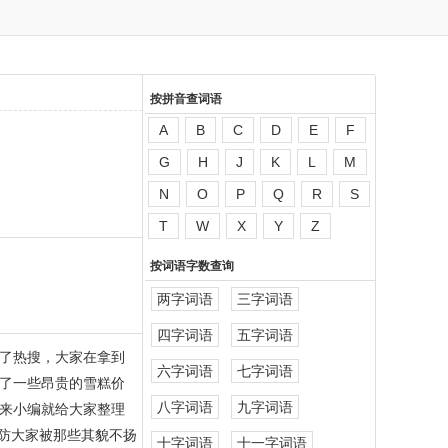
按拼音查词语
A
B
C
D
E
F
G
H
J
K
L
M
N
O
P
Q
R
S
T
W
X
Y
Z
按词语字数查询
两字词语
三字词语
四字词语
五字词语
了热搜，大家在拿到
六字词语
七字词语
了一些昂贵的雪糕价
八字词语
九字词语
来小编就给大家整理
防大家被那些其貌不扬
十字词语
十一字词语