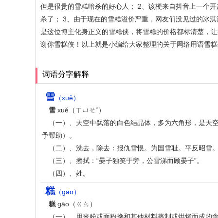
但是很贵的雪糕暗杀的好心人； 2、该梗来自抖音上一个
杀了； 3、由于现在的雪糕溢价严重，网友们没见过的冰
是这位博主化身正义的雪糕侠，将雪糕的价格都标清楚，让
谢你雪糕侠！以上就是小编给大家整理的关于网络用语雪糕
词语分字解释
雪
（xuě）
雪
xuě（ㄒㄩㄝˇ）
（一）、天空中飘落的白色结晶体，多为六角形，是天
予帮助）。
（二）、洗去，除去：报仇雪恨。为国雪耻。平反昭雪
（三）、擦拭：“晏子独笑于旁，公雪涕而顾晏子”。
（四）、姓。
糕
（gāo）
糕
gāo（ㄍㄠ）
（一）、用米粉或面粉搀和其他材料蒸制或烘烤而成的