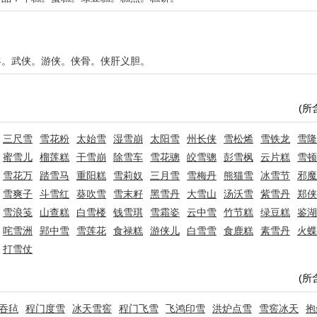
客。武侠。游侠。侠骨。侠肝义胆。
(所
三尺雪
雪花粉
太始雪
湿雪崩
太阳雪
州长侠
雪松烯
雪铁龙
雪隆
蜜雪儿
榴莲糕
干雪崩
除雪车
雪花骢
皎雪骢
彭雪枫
云片糕
雪顿
雪花万
踏雪马
重阳糕
雪莉奴
三月雪
雪梅丹
熊猫雪
冰雪节
邪魔
雪爽子
斗雪红
葵吹雪
雪末籽
黑雪丹
大雪山
汤沃雪
紫雪丹
郑侠
雪浪笺
山查糕
白雪楼
钱雪琪
雪霜姿
云中雪
竹节糕
绿豆糕
鉴湖
咤雪洲
郢中雪
雪莲花
食禄糕
游侠儿
白雪雪
食鹿糕
素雪丹
火蝶
打雪仗
(所
吞毡
程门度雪
冰天雪窖
程门飞雪
飞鸿印雪
洪炉点雪
雪窖冰天
抱