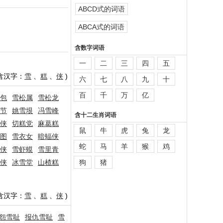
ABCD式的词语
ABCA式的词语
含数字词语
一
二
三
四
五
含汉字：
雪
、
糕
、
侠
)
六
七
八
九
十
百
千
万
亿
包
雪松属
雪松龙
节
姚雪垠
冯雪峰
含十二生肖词语
侠
切糕党
麻葛糕
鼠
牛
虎
兔
龙
图
雪衣女
暗蝠侠
蛇
马
羊
猴
鸡
侠
雪虾蟆
雪里青
侠
冰雪堂
山楂糕
狗
猪
含汉字：
雪
、
糕
、
侠
)
怨雪耻
报仇雪耻
雪