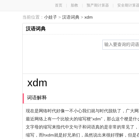
首页
|
胎教
|
预产期计算器
|
安全期计算
当前位置：
小娃子
>
汉语词典
>
xdm
汉语词典
xdm
词语解释
现在是网络时代好像一不小心我们就与时代脱轨了，广大网
最近网络上有一个比较火的缩写梗“xdm”，那么这个梗是
文字母的缩写来指代中文句子和词语真的是非常的常见了，
缩写，而hxdm就是好兄弟们，虽然说出来很好理解，但