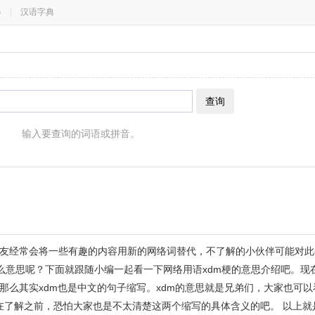
器
|
汉语字典
查询
输入要查询的词语或拼音。
友经常会将一些有趣的内容用新的网络词替代，不了解的小伙伴可能对此
什么意思呢？下面就跟随小编一起看一下网络用语xdm梗的意思介绍吧。现
那么其实xdm也是中文的句子缩写。xdm的意思就是兄弟们，大家也可
是在了解之前，恐怕大家也是不太清楚这两个缩写的具体含义的吧。 以上