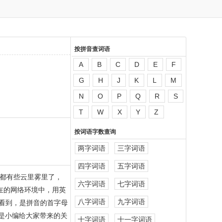
按拼音查词语
A
B
C
D
E
F
G
H
J
K
L
M
N
O
P
Q
R
S
T
W
X
Y
Z
按词语字数查询
两字词语
三字词语
四字词语
五字词语
都有些云里雾里了，
六字词语
七字词语
在的网络环境中，用英
八字词语
九字词语
以看到，是拼音的首字母
就是小编给大家带来的关
十字词语
十一字词语