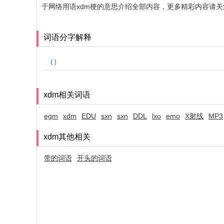
于网络用语xdm梗的意思介绍全部内容，更多精彩内容请
词语分字解释
（）
xdm相关词语
egm
xdm
EDU
sxn
sxn
DDL
lxo
emo
X射线
MP3
xdm其他相关
带的词语
开头的词语