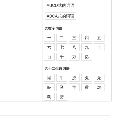
ABCD式的词语
ABCA式的词语
含数字词语
一
二
三
四
五
六
七
八
九
十
百
千
万
亿
含十二生肖词语
鼠
牛
虎
兔
龙
蛇
马
羊
猴
鸡
狗
猪