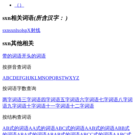
（）
sxn相关词语
(所含汉字：
)
sxn
sxn
lxo
lsp
X射线
sxn其他相关
带的词语
开头的词语
按拼音查词语
A
B
C
D
E
F
G
H
J
K
L
M
N
O
P
Q
R
S
T
W
X
Y
Z
按词语字数查询
两字词语
三字词语
四字词语
五字词语
六字词语
七字词语
八字词
语
九字词语
十字词语
十一字词语
十二字词语
按结构查词语
AB式的词语
AA式的词语
ABC式的词语
AAB式的词语
ABB式
的词语
ABA式的词语
ABAB式的词语
ABCC式的词语
AABC式