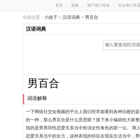
首页
|
胎教
|
预产期计算器
|
安全期计算
当前位置：
小娃子
>
汉语词典
>
男百合
汉语词典
男百合
词语解释
一下网络社交短视频的平台上我们经常能看到各种玩梗的姿
的一种，那么男百合是什么意思呢？接下来小编就给大家整
指的是男男同性恋爱关系当中扮演女性角色的那一位。 两
恋爱关系当中的女方，这种表现的特征在现实生活当中，男