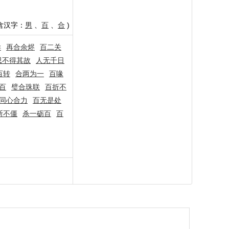
含汉字：
男
、
百
、
合
)
样
再合余烬
百二关
思不得其故
人无千日
百转
合两为一
百喙
百
璧合珠联
百折不
同心合力
百无是处
断不僵
杀一砺百
百