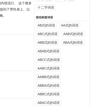
内很流行。 这个梗多
十二字词语
放到了男性身上。以
略。
按结构查词语
AB式的词语
AA式的词语
ABC式的词语
AAB式的词语
ABB式的词语
ABA式的词语
ABAB式的词语
ABCC式的词语
AABC式的词语
AABB式的词语
ABBA式的词语
ABBC式的词语
ABAC式的词语