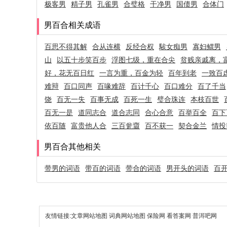
极客男
精子男
孔雀男
合璧格
干净男
国债男
合体门
男百合相关成语
百思不得其解
合从连横
反经合权
騃女痴男
寡妇鳏男
山
以五十步笑百步
浮图七级，重在合尖
贫贱亲戚离，
好，花无百日红
一言为重，百金为轻
百年到老
一致百
难辩
百口同声
百喙难辞
百计千心
百口难分
百了千当
饶
百无一失
百事无成
百死一生
璧合珠连
本枝百世
百无一是
道同志合
道合志同
合心合意
百举百全
百下
依百随
富贵他人合
三百瓮齏
百不获一
契合金兰
情投
男百合其他相关
带男的词语
带百的词语
带合的词语
男开头的词语
百
友情链接:
文章网站地图
词典网站地图
保险网
看答案网
普洱吧网