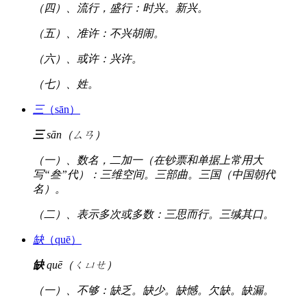
（四）、流行，盛行：时兴。新兴。
（五）、准许：不兴胡闹。
（六）、或许：兴许。
（七）、姓。
三
（sān）
三
sān（ㄙㄢ）
（一）、数名，二加一（在钞票和单据上常用大
写“叁”代）：三维空间。三部曲。三国（中国朝代
名）。
（二）、表示多次或多数：三思而行。三缄其口。
缺
（quē）
缺
quē（ㄑㄩㄝ）
（一）、不够：缺乏。缺少。缺憾。欠缺。缺漏。