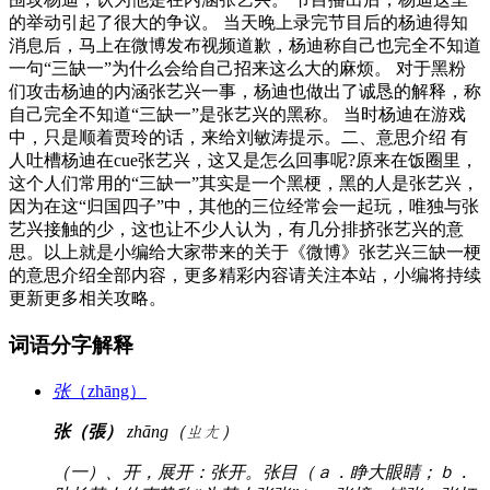
的举动引起了很大的争议。 当天晚上录完节目后的杨迪得知
消息后，马上在微博发布视频道歉，杨迪称自己也完全不知道
一句“三缺一”为什么会给自己招来这么大的麻烦。 对于黑粉
们攻击杨迪的内涵张艺兴一事，杨迪也做出了诚恳的解释，称
自己完全不知道“三缺一”是张艺兴的黑称。 当时杨迪在游戏
中，只是顺着贾玲的话，来给刘敏涛提示。二、意思介绍 有
人吐槽杨迪在cue张艺兴，这又是怎么回事呢?原来在饭圈里，
这个人们常用的“三缺一”其实是一个黑梗，黑的人是张艺兴，
因为在这“归国四子”中，其他的三位经常会一起玩，唯独与张
艺兴接触的少，这也让不少人认为，有几分排挤张艺兴的意
思。以上就是小编给大家带来的关于《微博》张艺兴三缺一梗
的意思介绍全部内容，更多精彩内容请关注本站，小编将持续
更新更多相关攻略。
词语分字解释
张
（zhāng）
张（張）
zhāng（ㄓㄤ）
（一）、开，展开：张开。张目（ａ．睁大眼睛；ｂ．