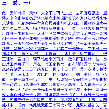
三
、
缺
、
一
)
做一天和尚撞一天钟
一人之下，万人之上
一去不复返
更上一层
楼
火伞高张
敷张扬厉
辀张跋扈
张机设阱
张设布列
张红燃爆
礼坏
乐缺
惟一惟精
继绝兴亡
宵寝晨兴
张灯挂彩
张口吐舌
张筵设戏
兴
波作浪
四德三从
一唱众和
解弦更张
东一下西一下
张火伞
兴丞相
叹
虚庭一步
知其一不达其二
张皇失错
张皇莫措
兴师见罪
一笔抹
倒
一沐三渥发
一体知照
一体知悉
抚髀兴嗟
心香一瓣
一言订交
破
题儿头一遭
莞然一笑
万无失一
学成文武艺，货于帝王家
学成文
武艺，货与帝王家
止知其一，不知其二
一佛升天，二佛出世
一
朝权入手，看取令行时
一夫得道，九族升天
一沐三捉发，一饭
三吐哺
一言出口，驷马难追
乘兴而来，败兴而返
桂林一枝，昆
山片玉
养兵千日，用在一时
国家将兴，必有祯祥
秀才人情半张
纸
余音绕梁，三日不绝
五日一风，十日一雨
与君一夕话，胜读
十年书
一波未成，一波已作
一棒一条痕，一掴一掌血
一鞭一条
痕，一掴一掌血
一部二十四史无从说起
一度著蛇咬，怕见断井
索
一窍通，百窍通
一将成功万骨枯
一人高升，众人得济
一人之
心，千万人之心也
一身作事一身当
一夜被蛇咬，十日怕麻绳
一
夜夫妻百日恩
一子失着，满盘皆输
一子悟道，九族升天
得一知
己，死可无恨
欲穷千里目，更上一层楼
家有千口，主事一人
两
虎相争，必有一伤
此地无银三十两
火伞张
一丸泥封函谷关
一言