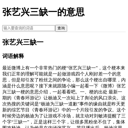
张艺兴三缺一的意思
查询
张艺兴三缺一
词语解释
最近微博上有一个非常热门的梗“张艺兴三缺一”，这个梗本来
我们正常的理解可能就是一起做游戏四个人刚好差一个的意
思，但是却引发了粉丝之间的争论，那么这个梗出自哪里，内
涵是什么意思呢？接下来就跟随小编一起看一下《微博》张艺
兴三缺一梗的意思介绍，一起看看吧。一、梗的出处 最新一
期的《青春环游记》让杨迪又一次站上了舆论的风口浪尖。这
次热搜的关键词是“杨迪为三缺一道歉”事件的缘由就是昨天更
新的综艺节目《青春环游记》中的一个片段引发的争议。这个
时候旁边的杨迪为了让游戏不冷场，就主动对刘敏涛提醒了三
个字“三缺一”，正是这样三个字，让很多黑粉坐不住了，集体
围攻杨迪，认为他是在内涵张艺兴。 节目播出后，杨迪这里