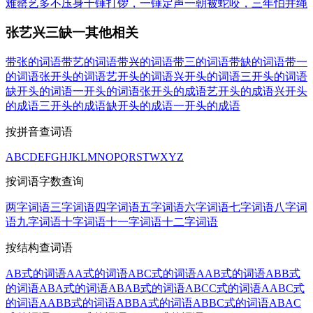
难罄
艺多不压身
千锤打锣，一锤定声
一朝被蛇咬，三年怕井绳
张艺兴三缺一其他相关
带张的词语
带艺的词语
带兴的词语
带三的词语
带缺的词语
带一
的词语
张开头的词语
艺开头的词语
兴开头的词语
三开头的词语
缺开头的词语
一开头的词语
张开头的成语
艺开头的成语
兴开头
的成语
三开头的成语
缺开头的成语
一开头的成语
按拼音查词语
A
B
C
D
E
F
G
H
J
K
L
M
N
O
P
Q
R
S
T
W
X
Y
Z
按词语字数查询
两字词语
三字词语
四字词语
五字词语
六字词语
七字词语
八字词
语
九字词语
十字词语
十一字词语
十二字词语
按结构查词语
AB式的词语
AA式的词语
ABC式的词语
AAB式的词语
ABB式
的词语
ABA式的词语
ABAB式的词语
ABCC式的词语
AABC式
的词语
AABB式的词语
ABBA式的词语
ABBC式的词语
ABAC