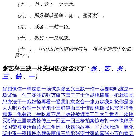
（七）、乃；竞：一至于此。
（八）、部分联成整体：统一。整齐划一。
（九）、或者：一胜一负。
（十）、初次：一见如故。
（十一）、中国古代乐谱记音符号，相当于简谱中的低
音“7”。
张艺兴三缺一相关词语
(所含汉字：
张
、
艺
、
兴
、
三
、
缺
、
一
)
好甜像你一样
这是一场试炼
张艺兴三缺一
你一定要喊吗
这是一
场试炼
一勺三花淡奶
张万森下雪了
三十倍胡桃摇
赢一把就睡觉
想办法干一炮
好怪再看一眼
我们意念合一
张万森我刺挠
你是张
大大吧
八分钟一只羊
泡个三鲜伊面
三十倍胡桃摇
张凤霞奥特曼
焉耆一龟兹语
一生吃着不尽
一牀锦被遮盖
三千大千世界
一次性
买断价
三国志曹操传
三一回五一回
三枪拍案惊奇
打一棒快毬子
张国荣被复活
百慕大三角洲
一块钱的故事
一平方米旅游
一氧化
碳中毒
一夜情换名牌
朱丽倩三胞胎
张安世家族墓
张小五的春天