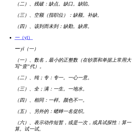
（二）、残破：缺点。缺口。缺陷。
（三）、空额（指职位）：缺额。补缺。
（四）、该到而未到：缺勤。缺席。
一
（yī）
一
yī（一）
（一）、数名，最小的正整数（在钞票和单据上常用大
写“壹”代）。
（二）、纯；专：专一。一心一意。
（三）、全；满：一生。一地水。
（四）、相同：一样。颜色不一。
（五）、另外的：蟋蟀一名促织。
（六）、表示动作短暂，或是一次，或具试探性：算一
算。试一试。