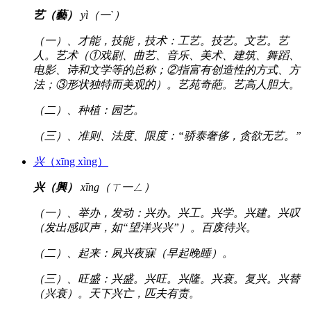
艺（藝）
yì（一ˋ）
（一）、才能，技能，技术：工艺。技艺。文艺。艺
人。艺术（①戏剧、曲艺、音乐、美术、建筑、舞蹈、
电影、诗和文学等的总称；②指富有创造性的方式、方
法；③形状独特而美观的）。艺苑奇葩。艺高人胆大。
（二）、种植：园艺。
（三）、准则、法度、限度：“骄泰奢侈，贪欲无艺。”
兴
（xīng xìng）
兴（興）
xīng（ㄒ一ㄥ）
（一）、举办，发动：兴办。兴工。兴学。兴建。兴叹
（发出感叹声，如“望洋兴兴”）。百废待兴。
（二）、起来：夙兴夜寐（早起晚睡）。
（三）、旺盛：兴盛。兴旺。兴隆。兴衰。复兴。兴替
（兴衰）。天下兴亡，匹夫有责。