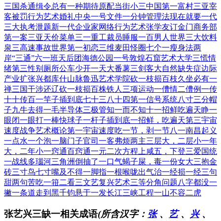
三国杀通缉令
总有一种期待
原配当街小三
中国第一富村
三亚宰
客被罚
行为艺术婚礼
中央一号文件
一分钟管理法
现在就要一代
三大执考泄题
新一代企业家
网络行为艺术
张学友订金门
商务部
第一案
三亚天价菜单
三一重工裁员
睡服一百男人
世界三大饮料
泉三高速事故
世界第一初恋
三维麦田怪圈
七个一瘦身法
两
岸“三通”
六一班天后团
海德公园一号
敦煌石窟艺术
大学三慌情
绪
第三性别厕所
公车少开一天
大番薯三剑客
大自然缺失症
边际
产业扩张
兴都库什山脉
鲁迅艺术学院
砍一枝损百枝
久坐必有一
禅
三国干涉还辽
砍一枝损百株
铁人三项运动
一傮情二傮例
一传
十十传百
一竿子插到底
七十三八十四
第一信号系统
八寸三分帽
子
九牛去得一毛
半导体三极管
知一而不知十
一招鲜吃遍天
睁一
眼闭一眼
打一棒快球子
一杆子插到底
一招鲜，吃遍天
第三宇宙
速度
战争艺术概论
第一宇宙速度
吃一节，剥一节
八一南昌起义
一点水一个泡
一脑门子官司
一客弗烦两主
三层大，二层小
一年
大，二年小
一窍通百窍通
一元二次方程
上咸五，下登三
爱国统
一战线
多瑙河三角洲
倒抽了一口气
蝎子屎，毒一份
女大三抱金
砖
三寸鸟七寸嘴
及不得一脚指
一根喉咙出气
治一经损一经
三句
甜两句苦
吃一箝二看三
文艺复兴艺术
三等分角问题
八字都没一
撇
一条道走到黑
千钧悬于一发
长江三峡工程
一山不容二虎
张艺兴三缺一相关成语
(所含汉字：
张
、
艺
、
兴
、