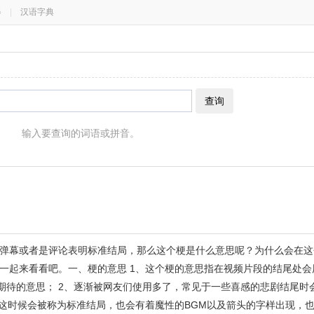
器
|
汉语字典
查询
输入要查询的词语或拼音。
弹幕或者是评论表明标准结局，那么这个梗是什么意思呢？为什么会在这
一起来看看吧。一、梗的意思 1、这个梗的意思指在视频片段的结尾处会
了，有敬请期待的意思； 2、逐渐被网友们使用多了，常见于一些喜感的悲剧结尾
、这时候会被称为标准结局，也会有着魔性的BGM以及箭头的字样出现，