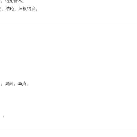
合。结党营私。
结果。结论。归根结底。
局。局面。局势。
）。