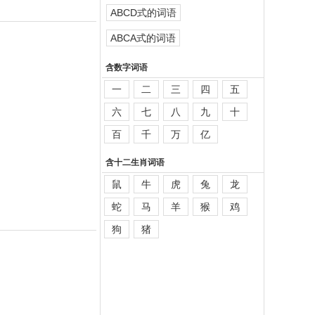
ABCD式的词语
ABCA式的词语
含数字词语
一
二
三
四
五
六
七
八
九
十
百
千
万
亿
含十二生肖词语
鼠
牛
虎
兔
龙
蛇
马
羊
猴
鸡
狗
猪