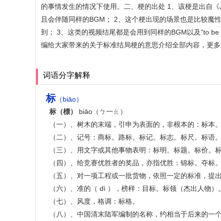
的事情发生的情况下使用。二、梗的出处 1、该梗是出自《JOJ
且会伴随同样的BGM； 2、这个梗出现的场景也是比较魔
到； 3、这类的视频结尾都是会用到同样的BGM以及“to b
编给大家带来的关于标准结局梗的意思介绍全部内容，更多
词语分字解释
标
（biāo）
标（標）
biāo（ㄅ一ㄠ）
（一）、树木的末端，引申为表面的，非根本的：标本
（二）、记号：商标。路标。标记。标志。标尺。标语
（三）、用文字或其他事物表明：标明。标题。标价。
（四）、给竞赛优胜者的奖品，亦指优胜：锦标。夺标
（五）、对一项工程或一批货物，依照一定的标准，提
（六）、准的（ dì ），榜样：目标。标领（杰出人物）
（七）、风度，格调：标格。
（八）、中国清末陆军编制的名称，约相当于后来的一