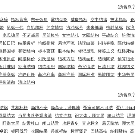
(所含汉
麻醉
指标背离
志云饭局
雾结烟愁
威廉指标
空中结搆
技术指标
脊
婚
鼠标一代
血铅超标
约拿情结
汽油标号
未来邮局
拖鞋鼠标
踏浪
庞氏骗局
圣诞邮局
局部模特
女性结扎
太阳结构
平战结合
盼救情
局长日记
结肠透析
均线指标
局地环流
结球白菜
纠结春晚
隔代结婚
电梯国标
和弦结构
标本蘑菇
股本结构
标记显现
标签主义
红楼死结
水准原点
间接标价
列氏温标
结构方法
结构面积
结构陶瓷
预算结余
会计准则
经济结构
结缔组织
国家结构
恋父情结
日清月结
桃园结义
注册商标
准静止锋
基准利率
商标注册
国际标准
民族团结
中华书局
标俊清彻
演出结构
(所含汉
结祸
共相标榜
局蹐不安
局高天，蹐厚地
冤家可解不可结
冤仇可解
成羣结党
当局者迷旁观者清
结党连群
识大体，顾大局
箝口结舌
理
盱衡大局
结舌杜口
闭口结舌
功标青史
青史标名
局天蹐地
顾大局
卓识
标同伐异
收因结果
兵拏祸结
标新竖异
巴结高枝
蛇蚓蟠结
高