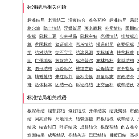
标准结局相关词语
标准结局
老青结工
涝疫结合
准备药检
标准结局
局部
格尔旗
隐士情结
淫媒饭局
著名商标
外卖情结
限期结
指标
鼠标土豆
少林书局
鼠标主妇
恋师情结
排放标准
算
贫困标准
鉴证标准
恋考情结
慢递邮局
命案招标
学
结对助学
结石宝宝
结冰风洞
竞标抓逃
扶贫标准
间
广州地标
拨款准入
标准普尔
布林指标
案型结构
构
图形结构
诉讼标的
椎结左语
恋母情结
财务指标
牌
螭蟠虬结
朱红标判
坐标变换
测量标志
财政结余
袵
活体标本
团结一心
诉讼终结
正交坐标
成羣结伙
标准结局相关成语
根深蔕结
烟菲露结
修好结成
开华结实
结党聚群
市怨
结
局高蹐厚
局地扣天
结驷连镳
归根结柢
成羣结队
结党
结舌钳口
呼群结党
成群结伙
根深蒂结
酌古准今
造因结果
成帮结队
祸结兵连
巴巴结结
目瞪口结
高标