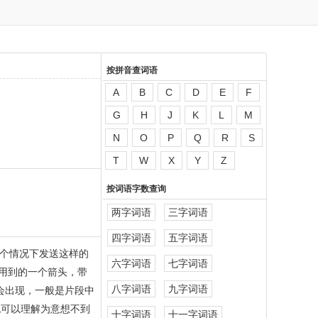
按拼音查词语
A
B
C
D
E
F
G
H
J
K
L
M
N
O
P
Q
R
S
T
W
X
Y
Z
按词语字数查询
两字词语
三字词语
四字词语
五字词语
个情况下发送这样的
六字词语
七字词语
用到的一个箭头，带
八字词语
九字词语
时会出现，一般是片段中
也可以理解为意想不到
十字词语
十一字词语