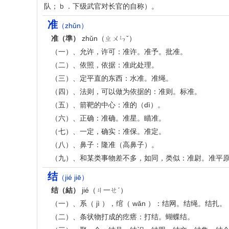
队；ｂ．下级武官对长官的自称）。
准
（zhǔn）
准（準）
zhǔn（ㄓㄨㄣˇ）
（一）、允许，许可：准许。准予。批准。
（二）、依照，依据：准此处理。
（三）、定平直的东西：水准。准绳。
（四）、法则，可以做为依据的：准则。标准。
（五）、箭靶的中心：准的（dì）。
（六）、正确：准确。准星。瞄准。
（七）、一定，确实：准保。准定。
（八）、鼻子：隆准（高鼻子）。
（九）、和某类事物差不多，如同，类似：准尉。准平
结
（jié jiē）
结（結）
jié（ㄐ一ㄝˊ）
（一）、系（ jì ），绾（ wǎn ）：结网。结绳。结扎。
（二）、条状物打成的疙瘩：打结。蝴蝶结。