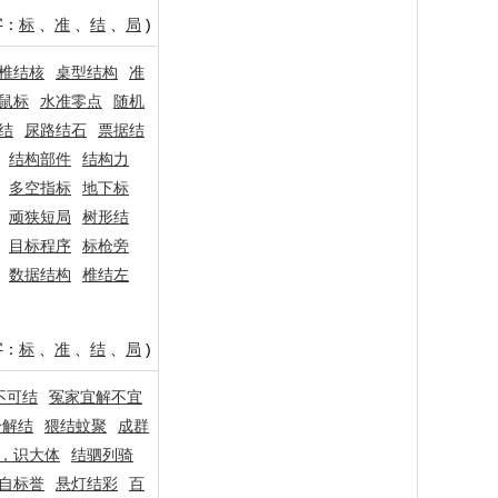
字：
标
、
准
、
结
、
局
)
椎结核
桌型结构
准
鼠标
水准零点
随机
结
尿路结石
票据结
结构部件
结构力
多空指标
地下标
顽狭短局
树形结
目标程序
标枪旁
数据结构
椎结左
字：
标
、
准
、
结
、
局
)
不可结
冤家宜解不宜
纷解结
猥结蚊聚
成群
，识大体
结驷列骑
自标誉
悬灯结彩
百