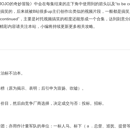
O的奇妙冒险》中会在每集结束的左下角中使用到的箭头以及“to be cont
性搞笑的，后来就被B站很多up主们创作出类似的视频片段，一般都是搞
e continued”，主要是衬托视频搞笑的程度还能形成一个合集，达到刻
精彩内容请关注本站，小编将持续更新更多相关攻略。
。治标不治本。
。
标榜（原为揭示、表明；后引申为宣扬、吹嘘）。
。
出价目，然后由竞争厂商选择，决定成交与否：投标。招标。
。
个团；亦用作计量军队的单位：一标人马。标下（ａ．总督、巡抚、提督