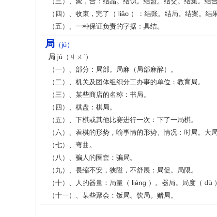
（三）、聚，合：结晶。结识。结盟。结交。结集。结
（四）、收束，完了（ liǎo ）：结账。结局。结案。
（五）、一种保证负责的字据：具结。
局
（jú）
局
jú（ㄐㄨˊ）
（一）、部分：局部。局麻（局部麻醉）。
（二）、机关及团体组织分工办事的单位：教育局。
（三）、某些商店的名称：书局。
（四）、棋盘：棋局。
（五）、下棋或其他比赛进行一次：下了一局棋。
（六）、着棋的形势，喻事情的形势、情况：时局。大
（七）、弯曲。
（八）、骗人的圈套：骗局。
（九）、畏缩不安，狭隘，不舒展：局促。局限。
（十）、人的器量：局量（ liáng ）。器局。局度（ dù 
（十一）、某些聚会：饭局。饮局。赌局。