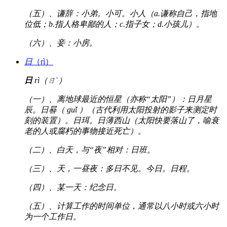
（五）、谦辞：小弟。小可。小人（a.谦称自己，指地
位低；b.指人格卑鄙的人；c.指子女；d.小孩儿）。
（六）、妾：小房。
日
（rì）
日
rì（ㄖˋ）
（一）、离地球最近的恒星（亦称“太阳”）：日月星
辰。日晷（ guǐ ）（古代利用太阳投射的影子来测定时
刻的装置）。日珥。日薄西山（太阳快要落山了，喻衰
老的人或腐朽的事物接近死亡）。
（二）、白天，与“夜”相对：日班。
（三）、天，一昼夜：多日不见。今日。日程。
（四）、某一天：纪念日。
（五）、计算工作的时间单位，通常以八小时或六小时
为一个工作日。