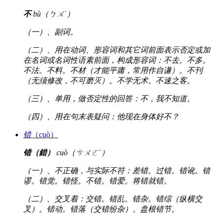
不
bù（ㄅㄨˋ）
（一）、副词。
（二）、用在动词、形容词和其它词前面表示否定或加
在名词或名词性语素前面，构成形容词：不去。不多。
不法。不料。不材（才能平庸，常用作自谦）。不刊
（无须修改，不可磨灭）。不学无术。不速之客。
（三）、单用，做否定性的回答：不，我不知道。
（四）、用在句末表疑问：他现在身体好不？
错
（cuò）
错（錯）
cuò（ㄘㄨㄛˋ）
（一）、不正确，与实际不符：差错。过错。错讹。错
谬。错觉。错怪。不错。错爱。将错就错。
（二）、交叉着：交错。错乱。错杂。错综（纵横交
叉）。错动。错落（交错纷杂）。盘根错节。