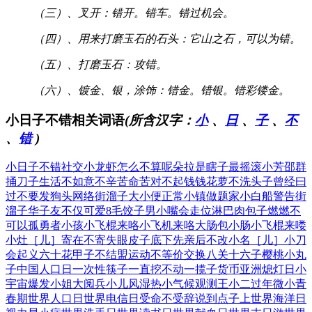
（三）、叉开：错开。错车。错过机会。
（四）、用来打磨玉石的石头：它山之石，可以为错。
（五）、打磨玉石：攻错。
（六）、镀金、银，涂饰：错金。错银。错彩镂金。
小日子不错相关词语
(所含汉字：
小
、
日
、
子
、
不
、
错
)
小日子不错
社交小龙虾
怎么不算呢
朵拉是瞎子
最摇滚小芳
邵群
捅刀子
生活不如意
不辛苦命苦
对不起钱钱
花萝不洗头
子曾经曰
过
不要发狗头
网络街溜子
大小便正常
小镇做题家
小白船警告
街
溜子华子
友不仅可爱
8毛饺子男
小嘴会走位
淋巴肉包子
燃燃不
可以
孤勇者小孩
小飞棍来咯
小飞机来咯
大肠包小肠
小飞棍来喽
小灶［儿］
寄在不寄失
眼皮子底下
先亲后不改
小名［儿］
小刀
会起义
六十花甲子
不结盟运动
不等价交换
八关十六子
樱桃小丸
子
中国人口日
一次性筷子
一直挖不动
一揽子货币
亚洲熄灯日
小
宇宙爆发
小姐大阅兵
小儿风湿热
小气候观测
王小二过年
微小青
春期
世界人口日
世界电信日
受命不受辞
说到点子上
世界海洋日