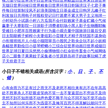
视力显小症
世界洗手日
世界读书日
世界献血日
世界末日游
世界
无烟日
世界问候日
世界粮食日
世界环境日
乾隔涝汉子
七君子事
件
每日结算制
没风不起浪
美国独立日
基金成立日
狗牙儿縧子
红
利发放日
共用电子对
股权登记日
打甚麽不紧
大男子主义
地球一
小时
幼升小试题
小籽八方瓜
我不会付款
败家子基金
贮藏小气候
赢妻子大赛
影院一日游
影子消费者
职场小黑人
影子生物圈
耶稣
受难日
小肥羊百胜
败家子行为
最小观念量
中国旅游日
最后交易
日
太阳能裤子
鲜榨小夫妻
炫彩小蛮腰
天才精子库
忧国不谋身
幼
小衔接班
纸片人小组
小猫陪审员
小股民之歌
央企玩不起
小妖精
条幅
世界勤俭日
小提琴螳螂
小三综合征
世界动画日
世界戒烟日
世界足球日
夏日乐悠悠
小偷博物馆
小红伞软件
畜舍小气候
网络
店小二
眼鲁子果果
蚊子采集者
小笠原群岛
祥子的故事
玩蝎了虎
子
天价君子兰
小日子不错相关成语
(所含汉字：
小
、
日
、
子
、
不
、
错
)
心有余而力不足
有过之而无不及
老死不相往来
有志不在年高
高
处不胜寒
杀人不眨眼
皮笑肉不笑
一去不复返
层出不穷
迫不及待
意想不到
不知所措
不动声色
爱不释手
与众不同
不知不觉
不由自
主
不知所以
何乐而不为
迅雷不及掩耳
百思不得其解
以能问于不