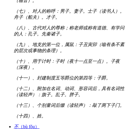
（辅音）。
（七）、对人的称呼：男子。妻子。士子（读书人）。
舟子（船夫）。才子。
（八）、古代对人的尊称；称老师或称有道德、有学问
的人：孔子。先秦诸子。
（九）、地支的第一位，属鼠：子丑寅卯（喻有条不紊
的层次或事物的条理）。
（十）、用于计时：子时（夜十一点至一点）。子夜
（深夜）。
（十一）、封建制度五等爵位的第四等：子爵。
（十二）、附加在名词、动词、形容词后，具有名词性
（读轻声）：旗子。乱子。胖子。
（十三）、个别量词后缀（读轻声）：敲了两下子门。
（十四）、姓。
不
（bù fǒu）