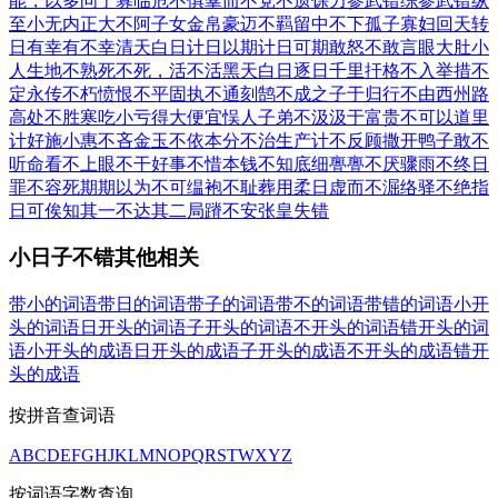
能，以多问于寡
临危不俱
羣而不党
不遗馀力
参武错综
参武错纵
至小无内
正大不阿
子女金帛
豪迈不羁
留中不下
孤子寡妇
回天转
日
有幸有不幸
清天白日
计日以期
计日可期
敢怒不敢言
眼大肚小
人生地不熟
死不死，活不活
黑天白日
逐日千里
扞格不入
举措不
定
永传不朽
愤恨不平
固执不通
刻鹄不成
之子于归
行不由西州路
高处不胜寒
吃小亏得大便宜
悮人子弟
不汲汲于富贵
不可以道里
计
好施小惠
不吝金玉
不依本分
不治生产
计不反顾
撒开鸭子
敢不
听命
看不上眼
不干好事
不惜本钱
不知底细
亹亹不厌
骤雨不终日
罪不容死
期期以为不可
缊袍不耻
葬用柔日
虚而不淈
络驿不绝
指
日可俟
知其一不达其二
局蹐不安
张皇失错
小日子不错其他相关
带小的词语
带日的词语
带子的词语
带不的词语
带错的词语
小开
头的词语
日开头的词语
子开头的词语
不开头的词语
错开头的词
语
小开头的成语
日开头的成语
子开头的成语
不开头的成语
错开
头的成语
按拼音查词语
A
B
C
D
E
F
G
H
J
K
L
M
N
O
P
Q
R
S
T
W
X
Y
Z
按词语字数查询