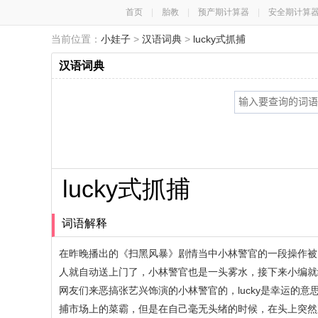
首页
|
胎教
|
预产期计算器
|
安全期计算
当前位置：
小娃子
>
汉语词典
>
lucky式抓捕
汉语词典
lucky式抓捕
词语解释
在昨晚播出的《扫黑风暴》剧情当中小林警官的一段操作被网
人就自动送上门了，小林警官也是一头雾水，接下来小编就给
网友们来恶搞张艺兴饰演的小林警官的，lucky是幸运的
捕市场上的菜霸，但是在自己毫无头绪的时候，在头上突然