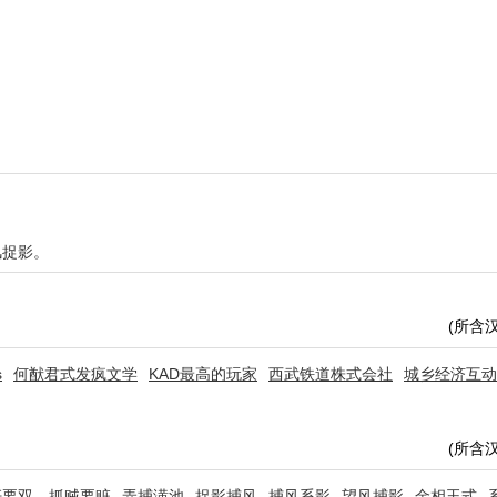
风捉影。
(所含
s
何猷君式发疯文学
KAD最高的玩家
西武铁道株式会社
城乡经济互动
(所含
奸要双，抓贼要赃
弄捕潢池
捉影捕风
捕风系影
望风捕影
金相玉式