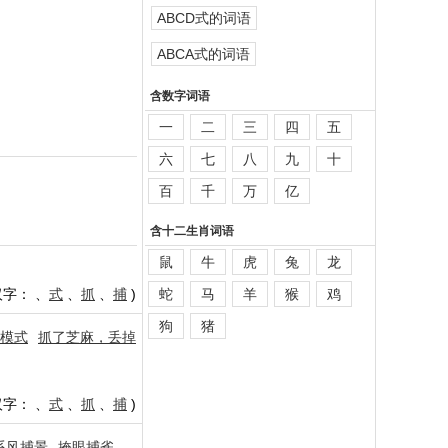
ABCD式的词语
ABCA式的词语
含数字词语
一
二
三
四
五
六
七
八
九
十
百
千
万
亿
含十二生肖词语
鼠
牛
虎
兔
龙
汉字：
、
式
、
抓
、
捕
)
蛇
马
羊
猴
鸡
狗
猪
模式
抓了芝麻，丢掉
汉字：
、
式
、
抓
、
捕
)
系风捕景
掩眼捕雀