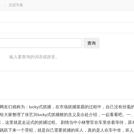
器
|
汉语字典
查询
输入要查询的词语或拼音。
友们戏称为：lucky式抓捕，在市场抓捕菜霸的过程中，自己没有丝毫
大家整理了张艺兴lucky式抓捕梗的含义及出处介绍，一起看看吧。一、
意思，这里就是走运式的抓捕过程。 剧情当中小林警官在车里坐着等待，原
跳跃下来一个罪犯，就是自己需要抓捕的坏人，真的是人在车中坐，坏人