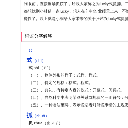
到眼前，直接当场抓获了，所以大家称之为lucky式抓捕
都想找到小林借一点lucky，想人在车中坐 业绩天上来
魔性了。以上就是小编给大家带来的关于张艺兴lucky式
词语分字解释
（）
式
（shì）
式
shì（ㄕˋ）
（一）、物体外形的样子：式样。样式。
（二）、特定的规格：格式。程式。
（三）、典礼，有特定内容的仪式：开幕式。阅兵式。
（四）、自然科学中表明某些关系或规律的一组符号：
（五）、一种语法范畴，表示说话者对所说事情的主观
抓
（zhuā）
抓
zhuā（ㄓㄨㄚ）