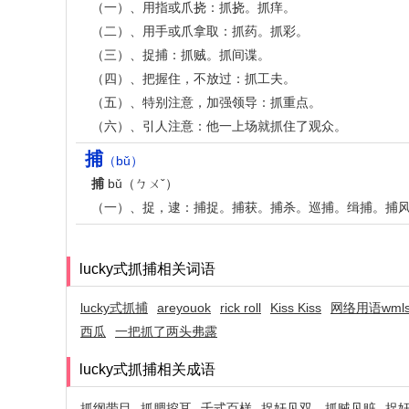
（一）、用指或爪挠：抓挠。抓痒。
（二）、用手或爪拿取：抓药。抓彩。
（三）、捉捕：抓贼。抓间谍。
（四）、把握住，不放过：抓工夫。
（五）、特别注意，加强领导：抓重点。
（六）、引人注意：他一上场就抓住了观众。
捕
（bǔ）
捕
bǔ（ㄅㄨˇ）
（一）、捉，逮：捕捉。捕获。捕杀。巡捕。缉捕。捕
lucky式抓捕相关词语
lucky式抓捕
areyouok
rick roll
Kiss Kiss
网络用语wml
西瓜
一把抓了两头弗露
lucky式抓捕相关成语
抓纲带目
抓腮挖耳
千式百样
捉奸见双，抓贼见赃
捉