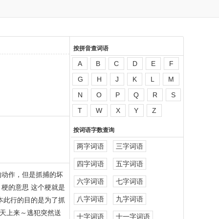
按拼音查词语
A
B
C
D
E
F
G
H
J
K
L
M
N
O
P
Q
R
S
T
W
X
Y
Z
按词语字数查询
两字词语
三字词语
四字词语
五字词语
的动作，但是抓捕的坏
六字词语
七字词语
梗的意思 这个梗就是
八字词语
九字词语
本此行的目的是为了抓
天上来～逃犯突然送
十字词语
十一字词语