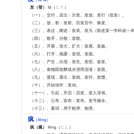
发（發）
fā（ㄈㄚ）
（一）、交付，送出：分发。发放。发行（批发）。
（二）、放，射：发射。百发百中。焕发。
（三）、表达，阐述：发表。发凡（陈述某一学科或一
（四）、散开，分散：发散。
（五）、开展，张大，扩大：发展。发扬。
（六）、打开，揭露：发现。发掘。
（七）、产生，出现：发生。发愤。奋发。
（八）、食物因发酵或水浸而澎涨：发面。
（九）、显现，显出：发病。发抖。发憷。
（十）、开始动作：发动。
（十一）、引起，开启：启发。发人深省。
（十二）、公布，宣布：发布。发号施令。
（十三）、量词，用于枪弹、炮弹。
疯
（fēng）
疯（瘋）
fēng（ㄈㄥ）