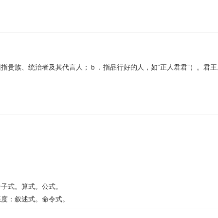
指贵族、统治者及其代言人；ｂ．指品行好的人，如“正人君君”）。君
。
分子式。算式。公式。
态度：叙述式。命令式。