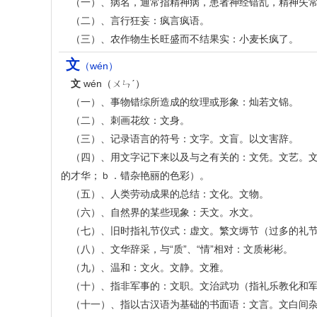
（一）、病名，通常指精神病，患者神经错乱，精神失
（二）、言行狂妄：疯言疯语。
（三）、农作物生长旺盛而不结果实：小麦长疯了。
文
（wén）
文
wén（ㄨㄣˊ）
（一）、事物错综所造成的纹理或形象：灿若文锦。
（二）、刺画花纹：文身。
（三）、记录语言的符号：文字。文盲。以文害辞。
（四）、用文字记下来以及与之有关的：文凭。文艺。
的才华；ｂ．错杂艳丽的色彩）。
（五）、人类劳动成果的总结：文化。文物。
（六）、自然界的某些现象：天文。水文。
（七）、旧时指礼节仪式：虚文。繁文缛节（过多的礼
（八）、文华辞采，与“质”、“情”相对：文质彬彬。
（九）、温和：文火。文静。文雅。
（十）、指非军事的：文职。文治武功（指礼乐教化和
（十一）、指以古汉语为基础的书面语：文言。文白间