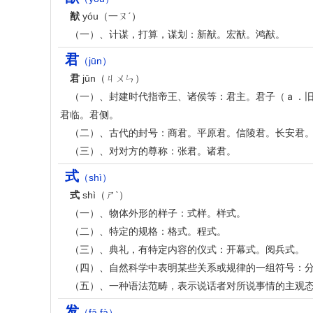
猷
yóu（一ㄡˊ）
（一）、计谋，打算，谋划：新猷。宏猷。鸿猷。
君
（jūn）
君
jūn（ㄐㄨㄣ）
（一）、封建时代指帝王、诸侯等：君主。君子（ａ．旧
君临。君侧。
（二）、古代的封号：商君。平原君。信陵君。长安君
（三）、对对方的尊称：张君。诸君。
式
（shì）
式
shì（ㄕˋ）
（一）、物体外形的样子：式样。样式。
（二）、特定的规格：格式。程式。
（三）、典礼，有特定内容的仪式：开幕式。阅兵式。
（四）、自然科学中表明某些关系或规律的一组符号：
（五）、一种语法范畴，表示说话者对所说事情的主观
发
（fā fà）