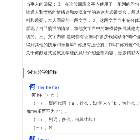
当事人的回应； 3、在这段回应文字内使用了一系列的问
咄逼人和愤怒的情绪这和发疯文学的表达方式很契合，所以
料和质疑，本人回应的一段文字； 2、这段文字当中充分
展现了自己愤恨的情绪，将他文字当中的嫩模替换成其他内
切的。三、文字内容 是吗你有证据吗?多少钱奖励呀?哪个
得到其他的快乐和乐趣嘛‌‌‌‌‌‌‌‌‌‌? 你没有正经的工作
关于何猷君式发疯文学梗的意思介绍全部内容，更多精彩内
词语分字解释
何
（hé hē hè）
何
hé（ㄏㄜˊ）
（一）、疑问代词（ａ．什么，如“何人？”ｂ．为什么，如
如“何乐而不为？”）。
（二）、副词，多么：何其壮哉！
（三）、姓。
猷
（yóu）