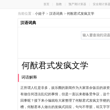
首页
|
胎教
|
预产期计算器
|
安全期计算
当前位置：
小娃子
>
汉语词典
>
何猷君式发疯文学
汉语词典
何猷君式发疯文学
词语解释
正所谓人红是非多，娱乐圈的新闻作为大家茶余饭后的谈资
有做任何违法乱纪的事情，但是一直以来都备受争议，这个
回事呢？接下来小编就给大家整理了何猷君式发疯文学梗的
槽，何猷君本人做出的发疯式回应，句句不带脏，却又字字