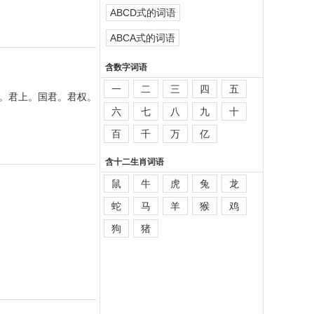
ABCD式的词语
ABCA式的词语
含数字词语
一
二
三
四
五
王。君上。国君。君权。
六
七
八
九
十
百
千
万
亿
含十二生肖词语
鼠
牛
虎
兔
龙
蛇
马
羊
猴
鸡
狗
猪