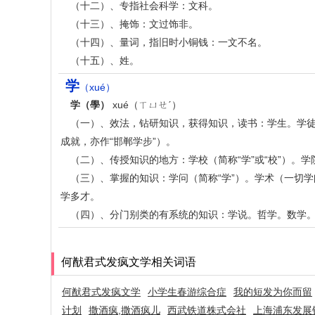
（十二）、专指社会科学：文科。
（十三）、掩饰：文过饰非。
（十四）、量词，指旧时小铜钱：一文不名。
（十五）、姓。
学
（xué）
学（學）
xué（ㄒㄩㄝˊ）
（一）、效法，钻研知识，获得知识，读书：学生。学
成就，亦作“邯郸学步”）。
（二）、传授知识的地方：学校（简称“学”或“校”）。
（三）、掌握的知识：学问（简称“学”）。学术（一切
学多才。
（四）、分门别类的有系统的知识：学说。哲学。数学
何猷君式发疯文学相关词语
何猷君式发疯文学
小学生春游综合症
我的短发为你而留
计划
撒酒疯,撒酒疯儿
西武铁道株式会社
上海浦东发展