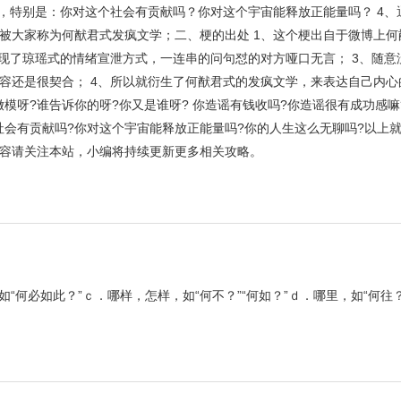
句，特别是：你对这个社会有贡献吗？你对这个宇宙能释放正能量吗？ 4、
被大家称为何猷君式发疯文学；二、梗的出处 1、这个梗出自于微博上何
体现了琼瑶式的情绪宣泄方式，一连串的问句怼的对方哑口无言； 3、随意
容还是很契合； 4、所以就衍生了何猷君式的发疯文学，来表达自己内心
嫩模呀?谁告诉你的呀?你又是谁呀? 你造谣有钱收吗?你造谣很有成功感
吗?你对这个社会有贡献吗?你对这个宇宙能释放正能量吗?你的人生这么无聊吗?以
容请关注本站，小编将持续更新更多相关攻略。
“何必如此？”ｃ．哪样，怎样，如“何不？”“何如？”ｄ．哪里，如“何往