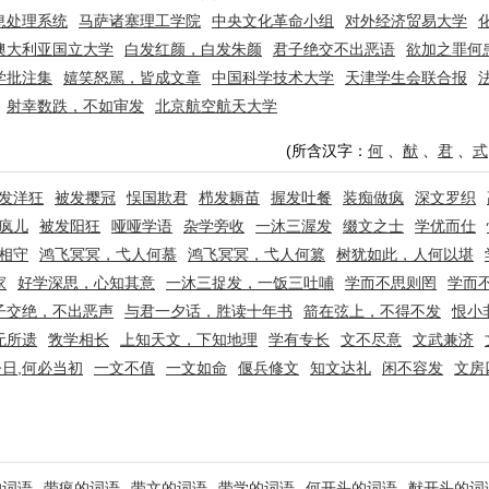
息处理系统
马萨诸塞理工学院
中央文化革命小组
对外经济贸易大学
澳大利亚国立大学
白发红颜，白发朱颜
君子绝交不出恶语
欲加之罪何
学批注集
嬉笑怒駡，皆成文章
中国科学技术大学
天津学生会联合报
射幸数跌，不如审发
北京航空航天大学
(所含汉字：
何
、
猷
、
君
、
式
发洋狂
被发撄冠
悮国欺君
栉发耨苗
握发吐餐
装痴做疯
深文罗织
疯儿
被发阳狂
哑哑学语
杂学旁收
一沐三渥发
缀文之士
学优而仕
相守
鸿飞冥冥，弋人何慕
鸿飞冥冥，弋人何篡
树犹如此，人何以堪
家
好学深思，心知其意
一沐三捉发，一饭三吐哺
学而不思则罔
学而
子交绝，不出恶声
与君一夕话，胜读十年书
箭在弦上，不得不发
恨小
无所遗
敩学相长
上知天文，下知地理
学有专长
文不尽意
文武兼济
日,何必当初
一文不值
一文如命
偃兵修文
知文达礼
闲不容发
文房
的词语
带疯的词语
带文的词语
带学的词语
何开头的词语
猷开头的词