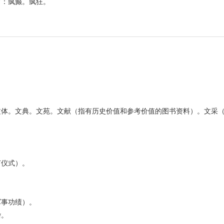
常：疯癫。疯狂。
文体。文典。文苑。文献（指有历史价值和参考价值的图书资料）。文采
节仪式）。
军事功绩）。
杂。