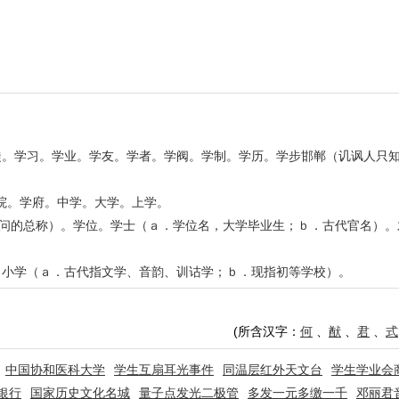
徒。学习。学业。学友。学者。学阀。学制。学历。学步邯郸（讥讽人只
学院。学府。中学。大学。上学。
学问的总称）。学位。学士（ａ．学位名，大学毕业生；ｂ．古代官名）
。小学（ａ．古代指文学、音韵、训诂学；ｂ．现指初等学校）。
(所含汉字：
何
、
猷
、
君
、
式
中国协和医科大学
学生互扇耳光事件
同温层红外天文台
学生学业会
银行
国家历史文化名城
量子点发光二极管
多发一元多缴一千
邓丽君