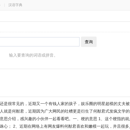
器
|
汉语字典
查询
输入要查询的词语或拼音。
还是很常见的，近期又一个有钱人家的孩子，娱乐圈的明星超模的丈夫被
人就是何猷君，近期因为广大网民的吐槽更是衍生了何猷君式发疯文学的
意思介绍，感兴趣的小伙伴一起看看吧。一、梗的意思 1、这个梗指的就
诛心； 2、近期在网络上有网友爆料何猷君喜欢和嫩模一起玩，并且很多