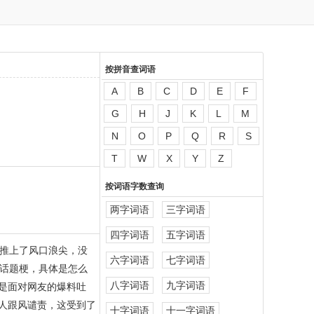
按拼音查词语
A
B
C
D
E
F
G
H
J
K
L
M
N
O
P
Q
R
S
T
W
X
Y
Z
按词语字数查询
两字词语
三字词语
四字词语
五字词语
推上了风口浪尖，没
六字词语
七字词语
话题梗，具体是怎么
八字词语
九字词语
是面对网友的爆料吐
人跟风谴责，这受到了
十字词语
十一字词语