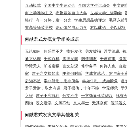
互动模式
全国中学生运动会
全国大学生运动会
中文信
而上学唯物主义
布鲁塞尔自由大学
世界大学生运动会
银行
有一分热，发一分光
学生思想品德评定
毛泽东哲
黎高等师范学校
论动体的电动力学
君以此始，必以此终
何猷君式发疯文学相关成语
无论如何
何乐而不为
摘奸发伏
剪发披褐
淫学流说
被
通文达理
千式百样
腥德发闻
归遗细君
干君何事
撒酒
学际天人
旷若发矇
言文刻深
修学务早
何许人也
白发
家
君子之交接如水
匣剑何时跃
学成文武艺，货与帝王
后知不足
学非所用，用非所学
学如牛毛，成如麟角
君
君子爱财，取之有道
君子报仇，十年不晚
学无师承
学
之好
君子不究既往
分文不少
一文钱逼死英雄汉
既有今
四物
咬文啮字
文风不动
文人墨士
无其奈何
偃武觌文
何猷君式发疯文学其他相关
带何的词语
带猷的词语
带君的词语
带式的词语
带发