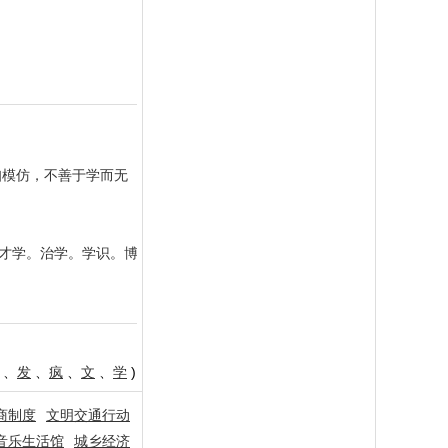
知模仿，不善于学而无
。才学。治学。学识。博
、
发
、
疯
、
文
、
学
)
商制度
文明交通行动
音乐生活馆
城乡经济