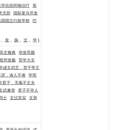
化学抗癌药物治疗
形
患无辞
国际复兴开发
法国国立行政学校
巴
、
发
、
疯
、
文
、
学
)
高文雅典
华发苍颜
恨穷发极
苦学力文
学成文武艺，货于帝王
不厌，诲人不倦
学而
非君子，无毒不丈夫
文武兼资
君子不夺人
四士
文过其实
文房
语
君开头的词语
式