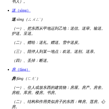
书人）。
送
（sòng）
送
sòng（ㄙㄨㄥˋ）
（一）、把东西从甲地运到乙地：送信。送审。输送。
护送。呈送。
（二）、赠给：送礼。赠送。雪中送炭。
（三）、陪伴人到某一地点：欢送。送别。送亲。
（四）、丢掉：断送。
房
（fáng）
房
fáng（ㄈㄤˊ）
（一）、住人或放东西的建筑物：房屋。房产。房舍。
房租。库房。楼房。书房。
（二）、结构和作用类似房子的东西：蜂房。莲房。心
房。