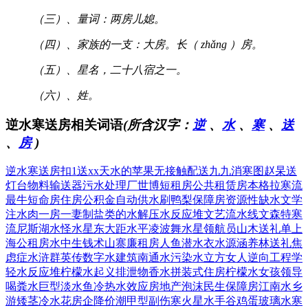
（三）、量词：两房儿媳。
（四）、家族的一支：大房。长（ zhǎng ）房。
（五）、星名，二十八宿之一。
（六）、姓。
逆水寒送房相关词语
(所含汉字：
逆
、
水
、
寒
、
送
、
房
)
逆水寒送房
扣1送xx
天水的苹果
无接触配送
九九消寒图
赵杲送
灯台
物料输送器
污水处理厂
世博短租房
公共租赁房
本格拉寒流
最牛短命房
住房公积金
自动供水刷
鸭梨保障房
资源性缺水
文学
注水肉
一房一妻制
盐类的水解
压水反应堆
文艺流水线
文森特寒
流
尼斯湖水怪
水星东大距
水平凌波舞
水星领航员
山木送礼单
上
海公租房
水中生钱术
山寨廉租房
人鱼潜水衣
水源涵养林
送礼焦
虑症
水浒群英传
数字水建筑
南通水污染
水立方女人
逆向工程学
轻水反应堆
柠檬水起义
排泄物香水
拼装式住房
柠檬水女孩
领导
喝粪水
巨型淡水鱼
冷热水效应
房地产泡沫
民生保障房
江南水乡
游
矮茎冷水花
房企降价潮
甲型副伤寒
火星水手谷
鸡蛋玻璃水
寒