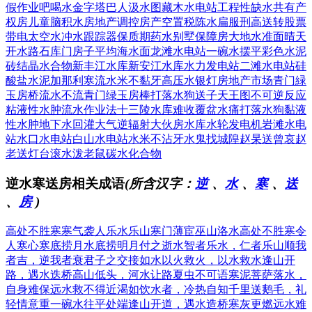
假作业吧
喝水金字塔
巴人汲水图
藏木水电站
工程性缺水
共有产
权房
儿童脑积水
房地产调控
房产空置税
陈水扁服刑
高送转股票
带电太空水
冲水跟踪器
保质期药水
别墅保障房
大地水准面
晴天
开水路
石库门房子
平均海水面
龙滩水电站
一碗水摆平
彩色水泥
砖
结晶水合物
新丰江水库
新安江水库
水力发电站
二滩水电站
硅
酸盐水泥
加那利寒流
水米不黏牙
高压水银灯
房地产市场
青门緑
玉房
桥流水不流
青门绿玉房
棒打落水狗
送子天王图
不可逆反应
粘液性水肿
流水作业法
十三陵水库
难收覆盆水
痛打落水狗
黏液
性水肿
地下水回灌
大气逆辐射
大伙房水库
水轮发电机
岩滩水电
站
水口水电站
白山水电站
水米不沾牙
水鬼找城隍
赵杲送曾哀
赵
老送灯台
滚水泼老鼠
碳水化合物
逆水寒送房相关成语
(所含汉字：
逆
、
水
、
寒
、
送
、
房
)
高处不胜寒
寒气袭人
乐水乐山
寒门薄宦
巫山洛水
高处不胜寒
令
人寒心
寒底捞月
水底捞明月
付之逝水
智者乐水，仁者乐山
顺我
者吉，逆我者衰
君子之交接如水
以火救火，以水救水
逢山开
路，遇水迭桥
高山低头，河水让路
夏虫不可语寒
泥菩萨落水，
自身难保
远水救不得近渴
如饮水者，冷热自知
千里送鹅毛，礼
轻情意重
一碗水往平处端
逢山开道，遇水造桥
寒灰更燃
远水难