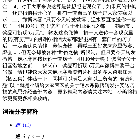
金； 4、对于大家来说这算是梦想照进现实了，如果真的中奖
了，还是很值得开心的，拥有一套自己的房子是大家梦寐以
求；二、微博内容 “只要今天转发微博，逆水寒直接送你一套
房子，4月10号开奖！该房子位于祖国湿地之都——鹤岗市，
奖品可折现5万元”。 转发这条微博，抽一人送你一套现实里
的房(有房产证的那种) 相信大家都想过拥有一套自己的房子
后，一定会认真装修，养俩宠物，再喊三五好友来家里做客、
聚会...... 但无奈却被各种“世俗之物”所限制。但只要今天转发
微博，逆水寒直接送你一套房子，4月10号开奖！ 该房子位于
祖国湿地之都——鹤岗市，奖品可折现5万元@微博抽奖平台
当然，我也建议大家来逆水寒新资料片推出的多人跨服庄园
【栖云集】体验一下，同样可以满足大家以上所有的“有房幻
想”以上就是小编给大家带来的关于逆水寒微博转发抽奖送房
梗的意思介绍全部内容，更多精彩内容请关注本站，小编将持
续更新更多相关攻略。
词语分字解释
逆
（nì）
逆
nì（ㄋ一ˋ）