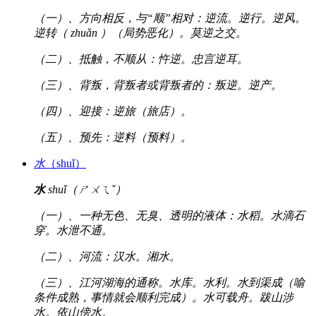
（一）、方向相反，与“顺”相对：逆流。逆行。逆风。
逆转（ zhuǎn ）（局势恶化）。莫逆之交。
（二）、抵触，不顺从：忤逆。忠言逆耳。
（三）、背叛，背叛者或背叛者的：叛逆。逆产。
（四）、迎接：逆旅（旅店）。
（五）、预先：逆料（预料）。
水
（shuǐ）
水
shuǐ（ㄕㄨㄟˇ）
（一）、一种无色、无臭、透明的液体：水稻。水滴石
穿。水泄不通。
（二）、河流：汉水。湘水。
（三）、江河湖海的通称。水库。水利。水到渠成（喻
条件成熟，事情就会顺利完成）。水可载舟。跋山涉
水。依山傍水。