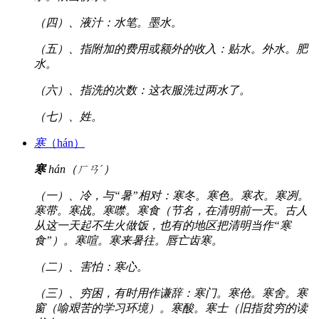
（四）、液汁：水笔。墨水。
（五）、指附加的费用或额外的收入：贴水。外水。肥
水。
（六）、指洗的次数：这衣服洗过两水了。
（七）、姓。
寒
（hán）
寒
hán（ㄏㄢˊ）
（一）、冷，与“暑”相对：寒冬。寒色。寒衣。寒冽。
寒带。寒战。寒噤。寒食（节名，在清明前一天。古人
从这一天起不生火做饭，也有的地区把清明当作“寒
食”）。寒喧。寒来暑往。唇亡齿寒。
（二）、害怕：寒心。
（三）、穷困，有时用作谦辞：寒门。寒伧。寒舍。寒
窗（喻艰苦的学习环境）。寒酸。寒士（旧指贫穷的读