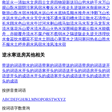
救近火
一清如水
文房四士
文房四物
迎新送旧
山穷水絶
千水万山
观山翫水
固阴沍寒
风宿水餐
反水不收
走丸逆坂
杯水舆薪
杯水之
敬
游山翫水
宿水飱风
水远山长
水底纳瓜
顺水推舟
水浄鹅飞
山长
水远
水光山色
水火无交
水洩不通
水落归槽
水流云散
水石清华
山
长水阔
水色山光
水牛过河
水剩山残
马如流水
马水车龙
马龙车水
流水落花
乐山爱水
流水高山
火热水深
唇竭齿寒
裁云翦水
水能载
舟，亦能覆舟
流水不腐户枢不蠹
弱水之隔
逆阪走丸
逆天违理
饮
水食菽
饮水啜菽
不習水土
胆战心寒
置水之清
问寒问热
名山胜水
不服水土
杼井易水
风宿水飡
风飡水宿
逆水寒送房其他相关
带逆的词语
带水的词语
带寒的词语
带送的词语
带房的词语
逆开
头的词语
水开头的词语
寒开头的词语
送开头的词语
房开头的词
语
逆开头的成语
水开头的成语
寒开头的成语
送开头的成语
房开
头的成语
按拼音查词语
A
B
C
D
E
F
G
H
J
K
L
M
N
O
P
Q
R
S
T
W
X
Y
Z
按词语字数查询