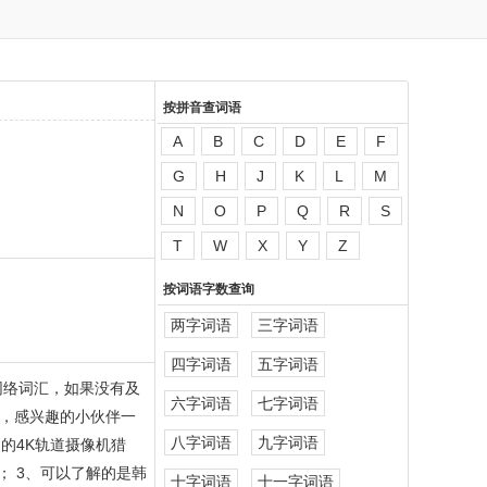
按拼音查词语
A
B
C
D
E
F
G
H
J
K
L
M
N
O
P
Q
R
S
T
W
X
Y
Z
按词语字数查询
两字词语
三字词语
四字词语
五字词语
网络词汇，如果没有及
六字词语
七字词语
，感兴趣的小伙伴一
八字词语
九字词语
的4K轨道摄像机猎
 3、可以了解的是韩
十字词语
十一字词语