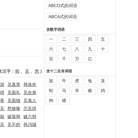
ABCD式的词语
ABCA式的词语
含数字词语
一
二
三
四
五
六
七
八
九
十
百
千
万
亿
含汉字：
韩
、
见
、
愁
)
含十二生肖词语
鼠
牛
虎
兔
龙
游
见真章
韩洛依
蛇
马
羊
猴
鸡
得
见面礼
见在身
香
见面钱
见鬼人
狗
猪
见
愁惨惨
怎见得
箱
破落韩
破六韩
见
见不的
韩冯城