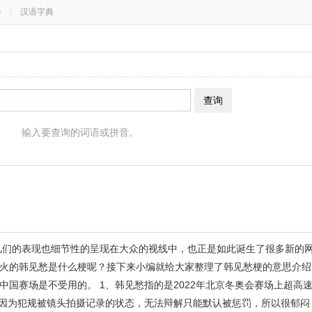
器
|
汉语字典
查询
输入要查询的词语或拼音。
健儿们的表现也细节性的呈现在大众的视线中，也正是如此诞生了很多新的
火的韩见愁是什么梗呢？接下来小编就给大家整理了韩见愁梗的意思介绍
国赛场是不受用的。 1、韩见愁指的是2022年北京冬奥会赛场上超高速
员因为犯规被镜头拍摄记录的状态，无法辩解只能默认被惩罚，所以很郁闷；