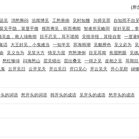
(所
远见
消愁释闷
洽闻博见
工愁善病
见时知幾
兴师见罪
自知而不自
莫见乎隐，莫显乎微
视而弗见，听而弗闻
智者所见略同
捉奸见双，拿
须见血，救人须救彻
目不忍见，耳不堪闻
见怪非怪，其怪自害
一度著
鬼话
大王好见，小鬼难当
一知半见
苏海韩潮
见貌辨色
见义必为
见
命
见义当为
见笑大方
情见力屈
穷愁潦倒
目见耳闻
焦眉愁眼
见德
愁红惨绿
闷海愁山
层见错出
层出叠见
一得之见
皮相之见
耳闻目
见鬼
云开见日
云开见天
开云见日
开口见心
开云见天
开心见胆
緑
开头的词语
愁开头的词语
韩开头的成语
见开头的成语
愁开头的成语