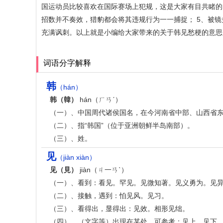
国运动员比较喜欢在国际赛场上犯规，这是大家有目共睹的
招数并不奏效，猎豹都会将其违规行为一一捕捉； 5、被
充满讽刺。以上就是小编给大家带来的关于韩见愁梗的意思
词语分字解释
韩
（hán）
韩（韓）
hán（ㄏㄢˊ）
（一）、中国周代诸侯国名，在今河南省中部、山西省
（二）、指“韩国”（位于亚洲朝鲜半岛南部）。
（三）、姓。
见
（jiàn xiàn）
见（見）
jiàn（ㄐ一ㄢˋ）
（一）、看到：看见。罕见。见微知著。见义勇为。见
（二）、接触，遇到：怕见风。见习。
（三）、看得出，显得出：见效。相形见绌。
（四）、（文字等）出现在某处，可参考：见上。见下