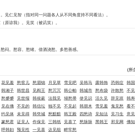
）。见仁见智（指对同一问题各人从不同角度持不同看法）。
谅（原谅我）。见笑（被讥笑）。
。愁闷。愁容。愁绪。借酒浇愁。多愁善感。
(所
花见羞
愁窖儿
愁眉锦
月见草
雪见吧
吴韩马
露韩饰
恐韩症
韩国
韩湘子
韩世昌
见阎王
愁冗冗
韩公帕
韩城市
愁布袋
许散愁
不见
愁蹙蹙
见世报
韩侯蔌
法我见
埽愁帚
使见识
活久见
辞见班
韩寿
见在佛
不见的
韩信坛
独不见
不见起
韩朋木
雪见羞
鬼见愁
看不
约见体
未见得
韩凭城
愁黯黯
韩王殿
四愁诗
见知法
见习生
意见
篆愁君
证见人
作保见
三韩纸
见喜了
愁脉脉
黑韩王
邪见网
佛知
呼韩妇
预见性
一见喜
达见组
畔牢愁