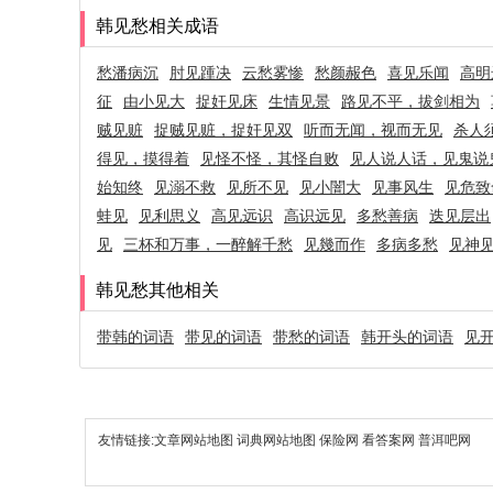
韩见愁相关成语
愁潘病沉
肘见踵决
云愁雾惨
愁颜赧色
喜见乐闻
高明
征
由小见大
捉奸见床
生情见景
路见不平，拔剑相为
贼见赃
捉贼见赃，捉奸见双
听而无闻，视而无见
杀人
得见，摸得着
见怪不怪，其怪自败
见人说人话，见鬼说
始知终
见溺不救
见所不见
见小闇大
见事风生
见危致
蛙见
见利思义
高见远识
高识远见
多愁善病
迭见层出
见
三杯和万事，一醉解千愁
见幾而作
多病多愁
见神
韩见愁其他相关
带韩的词语
带见的词语
带愁的词语
韩开头的词语
见
友情链接:
文章网站地图
词典网站地图
保险网
看答案网
普洱吧网