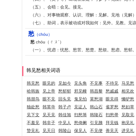
（五）、会晤：会见。接见。
（六）、对事物观察、认识、理解：见解。见地（见解
（七）、助词，表示被动或对我如何：见外。见教。见
愁
（chóu）
愁
chóu（ㄔㄡˊ）
（一）、忧虑：忧愁。愁苦。愁楚。愁烦。愁虑。愁郁
韩见愁相关词语
韩见愁
眼见的
见如今
见头角
不见事
不待见
马见愁
哈韩族
见上帝
愁郁郁
邪见幢
韩昌黎
愁戚戚
相见欢
韩朋鸟
眼不见
回头见
鬼见怕
莫愁湖
眼见得
懒驴愁
独处愁
韩英寺
韩子卢
见证人
韩山石
雀罗愁
愁妇草
见下文
见天见
韩佳旭
扫愁箒
韩陵石
扫愁帚
见取见
不羞见
韩非子
中见人
愁倚阑
引见胰
拜见钱
抱见礼
贽见礼
见天日
韩陵山
保见人
不见便
善见天
进见礼