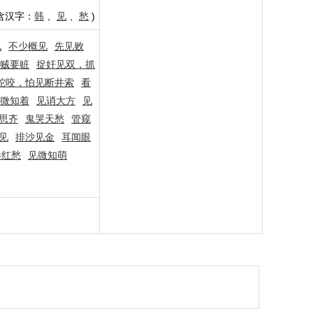
含汉字：
韩
、
见
、
愁
)
见
不少概见
先见败
贼要赃
捉奸见双，抓
蛇咬，怕见断井索
看
微知着
见诮大方
见
思齐
鬼哭天愁
管窥
见
排沙见金
耳闻眼
惨红愁
见微知萌