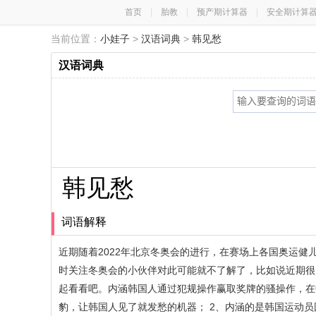
首页
|
胎教
|
预产期计算器
|
安全期计算
当前位置：
小娃子
>
汉语词典
>
韩见愁
汉语词典
韩见愁
词语解释
近期随着2022年北京冬奥会的进行，在赛场上各国奥运
时关注冬奥会的小伙伴对此可能就不了解了，比如说近期很
起看看吧。内涵韩国人通过犯规操作赢取奖牌的骚操作，在中
豹，让韩国人见了就发愁的机器； 2、内涵的是韩国运动