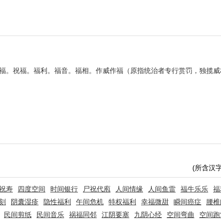
。
造福。祝福。福利。福音。福相。作威作福（原指统治者专行赏罚，独揽
(所含汉
祝寿
四度空间
时间银行
尸祝代庖
人间情缘
人间鱼雷
福牛乐乐
福
刻
阴囊湿疹
隐性福利
午间危机
特权福利
幸福微甜
瞬间癌症
腰椎
民间剪纸
民间音乐
祸福同邻
江阴要塞
九阴心经
空间弯曲
空间跑