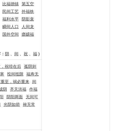
比福德镇
第五空
民间工艺
外福铁
福利水平
阴影衰
瞬间人口
人间龙
国外空间
嫏嬛福
字：
阴
、
间
、
祝
、
福
)
前，祝噎在后
孤阴则
寒
投间抵隙
福寿无
不重至，祸必重来
间
成阴
齐天洪福
作福
阳
阴阳两面
无间可
间
光阴如箭
禄无常