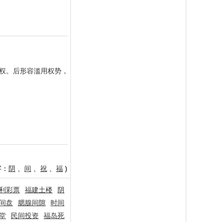
威权。后形容滥用权势，
字：
阴
、
间
、
祝
、
福
)
利彩票
福建土楼
阴
间盘
腮腺间隙
时间
堂
民间投资
福岛死