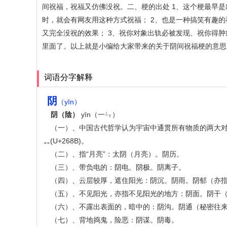
间祝福，祝福又仿佛没祝。二、梗的出处 1、这个梗最早
时，就会有网友用这种方式祝福； 2、也是一种搞笑有趣
又完全没祝的效果； 3、祝你对象出轨必被发现、祝你得
里面了。以上就是小编给大家带来的关于阴间祝福梗的意思
词语分字解释
阴
（yīn）
阴（陰）
yīn（一ㄣ）
（一）、中国古代哲学认为宇宙中通贯所有物质的两大对
⚋(U+268B)。
（二）、指“月亮”：太阴（月亮）。阴历。
（三）、带负电的：阴电。阴极。阴离子。
（四）、云层较厚，遮住阳光：阴沉。阴雨。阴郁（亦
（五）、不见阳光，亦指不见阳光的地方：阴面。阴干（ 
（六）、不露出表面的，暗中的：阴沟。阴通（秘密往
（七）、背地捣鬼，险恶：阴谋。阴毒。