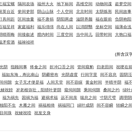
兰福宝螺
隔间农场
福州大火
地下标间
高维空间
动物间谍
盗梦空间
祝英台近
瓮间吏部
阴山山脉
个人空间
北京时间
太阴炼形
民间故事
灯具间距
区间放量
福不唐捐
阴阳两虚
滋阴养颜
福在眼前
负阴抱阳
百福呈祥
家庭福利
福乐绵绵
尚在人间
以消阴翳
坐标空间
福薄命浅
阴晴雨晦
间接叙述
膛内时间
三度空间
当中间儿
回带时间
大饱口福
福矛窖酒
福禄祯祥
(所含汉
光阴
指顾间事
终食之间
折冲口舌之间
管间窥豹
归老田间
祝哽在
福如东海，寿比南山
阴霾密布
光阴虚度
行间字里
间不容息
固阴沍
间伺隙
女子无才便是福
人间天堂
间不容瞚
黄金时间
半晴半阴
福
祝鲠祝饐
岁老根弥壮，阳骄叶更阴
窥伺间隙
乘间伺隙
桑间之约
绿叶
福为祸先
因祸为福
避祸求福
远不间亲
喘息之间
寸阴尺璧
调理阴
独阳不生
木雁之间
祸福相倚
祸福同门
緑叶成阴
间不容瞬
转瞬之
目间珠
祝鲠祝噎
祝发文身