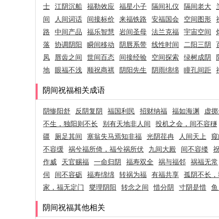
士
江阴沉船
福勒效应
福星小子
隔间礼仪
隔间老大
间
人间词话
间接标价
来福铁路
安福国会
空间图形
路
中间产品
福乐智慧
岩间圣母
法兰克福
宇宙空间
落
协调阴阳
瞬间移动
阴唇系带
线性时间
二阳三阴
凤
唇齿之间
世间百态
间接经验
空间探索
绿树成阴
地
眼福不浅
顺祝商祺
阴阳先生
阴雨绵绵
瞳孔间距
阴间祝福相关成语
阴惨阳舒
反阴复阴
福国利民
招财纳福
福如海渊
虚掷
不生，独阳则不长
别有天地非人间
投机之会，间不容穟
疆
厕足其间
塞翁失马焉知非福
光阴荏冉
人间天上
窥
不容缓
祸兮福所倚，福兮祸所伏
九间大殿
间不容缕
作威
天官赐福
一命归阴
福寿双全
祸与福邻
祸福无常
伺
间不容砺
福寿绵绵
转祸为福
有福共享
孤阴不长，
家，福无定门
燮理阴阳
转念之间
惜分阴
寸阴是惜
鱼
阴间祝福其他相关