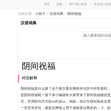
首页
|
胎教
|
预产期计算器
|
安全期计算
当前位置：
小娃子
>
汉语词典
>
阴间祝福
汉语词典
阴间祝福
词语解释
阴间祝福是什么梗？这个梗主要在网络评论区中经常看到，
是阴间祝福呢？接下来小编就给大家带来了阴间祝福梗的意
式，常用的句式为你xx时必xx，例如：你出车祸对面必全
一页等等评论，都是在网络上用于感谢某位网友的； 3、