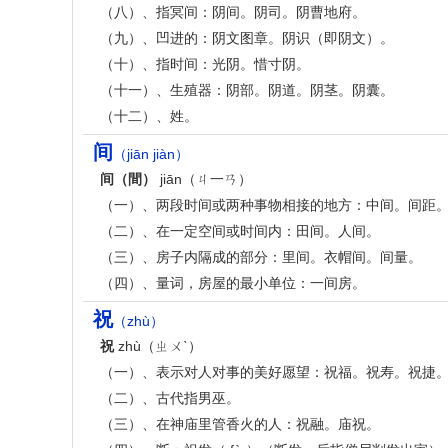
（八）、指冥间：阴间。阴司。阴曹地府。
（九）、凹进的：阴文图章。阴识（即阴文）。
（十）、指时间：光阴。惜寸阴。
（十一）、生殖器：阴部。阴道。阴茎。阴囊。
（十二）、姓。
间
（jiān jiàn）
间（間）
jiān（ㄐ一ㄢ）
（一）、两段时间或两种事物相接的地方：中间。间距
（二）、在一定空间或时间内：田间。人间。
（三）、房子内隔成的部分：里间。衣帽间。间量。
（四）、量词，房屋的最小单位：一间房。
祝
（zhù）
祝
zhù（ㄓㄨˋ）
（一）、表示对人对事的美好愿望：祝福。祝寿。祝捷
（二）、古代指男巫。
（三）、在神庙里管香火的人：祝融。庙祝。