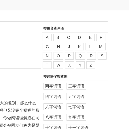
按拼音查词语
A
B
C
D
E
F
G
H
J
K
L
M
N
O
P
Q
R
S
T
W
X
Y
Z
按词语字数查询
两字词语
三字词语
四字词语
五字词语
大的差别，那么什么
六字词语
七字词语
福但又没完全祝福的形
八字词语
九字词语
折、你做阅读理解必在同
就会被网友们称为是阴
十字词语
十一字词语