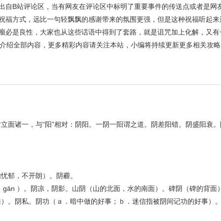
是出自B站评论区，当有网友在评论区中标明了重要事件的传送点或者是网
的祝福方式，远比一句轻飘飘的感谢带来的氛围更强，但是这种祝福听起来
肿瘤必是良性，大家也从这些话语中得到了套路，就是诅咒加上化解，又有
介绍全部内容，更多精彩内容请关注本站，小编将持续更新更多相关攻略
立面诸一，与“阳”相对：阴阳。一阴一阳谓之道。阴差阳错。阴盛阳衰
指忧郁，不开朗）。阴霾。
gān ）。阴凉，阴影。山阴（山的北面，水的南面）。碑阴（碑的背面
来）。阴私。阴功（ａ．暗中做的好事；ｂ．迷信指被阴间记功的好事）