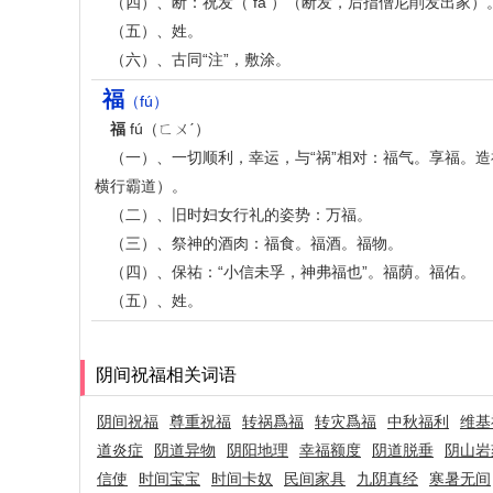
（四）、断：祝发（ fà ）（断发，后指僧尼削发出家）
（五）、姓。
（六）、古同“注”，敷涂。
福
（fú）
福
fú（ㄈㄨˊ）
（一）、一切顺利，幸运，与“祸”相对：福气。享福。
横行霸道）。
（二）、旧时妇女行礼的姿势：万福。
（三）、祭神的酒肉：福食。福酒。福物。
（四）、保祐：“小信未孚，神弗福也”。福荫。福佑。
（五）、姓。
阴间祝福相关词语
阴间祝福
尊重祝福
转祸爲福
转灾爲福
中秋福利
维基
道炎症
阴道异物
阴阳地理
幸福额度
阴道脱垂
阴山岩
信使
时间宝宝
时间卡奴
民间家具
九阴真经
寒暑无间