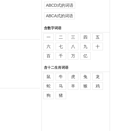
ABCD式的词语
ABCA式的词语
含数字词语
一
二
三
四
五
六
七
八
九
十
百
千
万
亿
含十二生肖词语
鼠
牛
虎
兔
龙
蛇
马
羊
猴
鸡
狗
猪