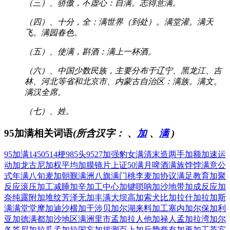
（三）、骄傲，不虚心：自满。志得意满。
（四）、十分，全：满世界（到处）。满堂灌。满天
飞。满园春色。
（五）、使满，斟酒：满上一杯酒。
（六）、中国少数民族，主要分布于辽宁、黑龙江、吉
林、河北等省和北京市、内蒙古自治区：满族。满文。
满汉全席。
（七）、姓。
95加满相关词语
(所含汉字：
、
加
、
满
)
95加满
1450
514梗
985头
9527
加强豹女
满清末造
两手加额
加速运
动
加龙古尼
加权平均
加膜镜片
上证50
满月啤酒
满族饽饽
满意公
式
年满八旬
麦加朝觐
满洲八旗
满门桃李
麦加协议
满足教育
加聚
反应
滚压加工
减睡加辛
加工中心
加键唢呐
加沙地带
加成反应
加
奈纯露
附加堆纹
芳泽无加
丰满大坝
高加索犬
比加拉什
加拉加斯
满满堂堂
摩加迪沙
横加干涉
贝加尔湖
来料加工
塞内加尔
保加利
亚
加德满都
加沙地区
满洲里市
孟加拉人
他加禄人
孟加拉湾
加尔
各答
尼加拉瓜
孟加拉国
妄加揣测
百上加斤
赞誉有加
再加工茶
宾