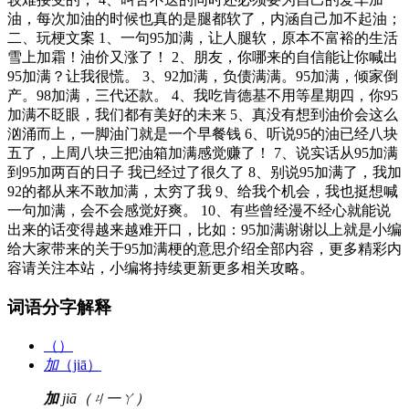
油，每次加油的时候也真的是腿都软了，内涵自己加不起油；
二、玩梗文案 1、一句95加满，让人腿软，原本不富裕的生活
雪上加霜！油价又涨了！ 2、朋友，你哪来的自信能让你喊出
95加满？让我很慌。 3、92加满，负债满满。95加满，倾家倒
产。98加满，三代还款。 4、我吃肯德基不用等星期四，你95
加满不眨眼，我们都有美好的未来 5、真没有想到油价会这么
汹涌而上，一脚油门就是一个早餐钱 6、听说95的油已经八块
五了，上周八块三把油箱加满感觉赚了！ 7、说实话从95加满
到95加两百的日子 我已经过了很久了 8、别说95加满了，我加
92的都从来不敢加满，太穷了我 9、给我个机会，我也挺想喊
一句加满，会不会感觉好爽。 10、有些曾经漫不经心就能说
出来的话变得越来越难开口，比如：95加满谢谢以上就是小编
给大家带来的关于95加满梗的意思介绍全部内容，更多精彩内
容请关注本站，小编将持续更新更多相关攻略。
词语分字解释
（）
加
（jiā）
加
jiā（ㄐ一ㄚ）