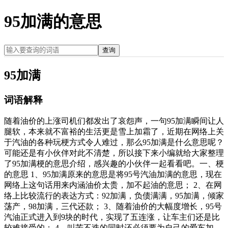
95加满的意思
查询
95加满
词语解释
随着油价的上涨司机们都发出了哀怨声，一句95加满瞬间让人
腿软，本来就不富裕的生活更是雪上加霜了，近期在网络上关
于汽油的各种玩梗方式令人难过，那么95加满是什么意思呢？
可能还是有小伙伴对此不清楚，所以接下来小编就给大家整理
了95加满梗的意思介绍，感兴趣的小伙伴一起看看吧。一、梗
的意思 1、95加满原来的意思是将95号汽油加满的意思，现在
网络上这句话用来内涵油价太贵，加不起油的意思； 2、在网
络上比较流行的表达方式：92加满，负债满满，95加满，倾家
荡产，98加满，三代还款； 3、随着油价的大幅度增长，95号
汽油正式进入到9块的时代，实现了五连涨，让车主们还是比
较难接受的； 4、叫苦不迭的同时还必须要为自己的爱车加