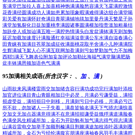
客满堂
巴加拉人
喜上加喜
精神饱满
满脸愁容
满天飞霙
满腔激情
花香满径
圆满成功
人满如患
累加现象
暇满难得
满达组合
满堂喝
彩
关爱有加
满怀好奇
满目青翠
满铺地毯
加里曼丹
满天繁星
子孙
满堂
加氢裂化
日益加重
桃李满园
诸事圆满
横加指责
滥加粗暴
结
加趺坐
人或加讪
满五唯一
满腔热情
满头白发
盆满钵满
无则加勉
延迟加载
加速度计
满脸通红
幸福满溢
章满公车
水满自溢
春满心
田
青睐有加
满目苍翠
加成征收
满面桃花
取半舍满
小儿肿满
满院
生辉
满城飞絮
人心不满
互联网加
盈满则亏
如梦勤加
气力不加
梅
西耶5
满天飞舞
表位附加
妄加评论
加勒比海
福气满堂
脑满肥肠
盆丰钵满
恩顿加语
色气满满
95加满相关成语
(所含汉字：
、
加
、
满
)
山雨欲来风满楼
雷雨交加
加绪含容
行满功成
功完行满
加叶添枝
加官进位
满目青山
青眼相加
日中必昃，月满必亏
谦受益，满招
损
虚受益，满招损
日中则移，月满则亏
日中必移，月满必亏
己
所不欲，勿加诸人
一子失着，满盘皆输
名满天下
气骄志满
惊喜
交加
文无加点
器满意得
满不在意
满招损谦受益
饿殍满道
满脸春
色
满坐风生
精诚所加，金石为开
勖勉有加
气满志得
气得志满
满
山满谷
雷电交加
举手加额
荆榛满目
荆棘满途
加枝添叶
器满则覆
精诚所加，金石为亏
经纶满腹
宾朋满座
满袖春风
羽毛丰满
满腔