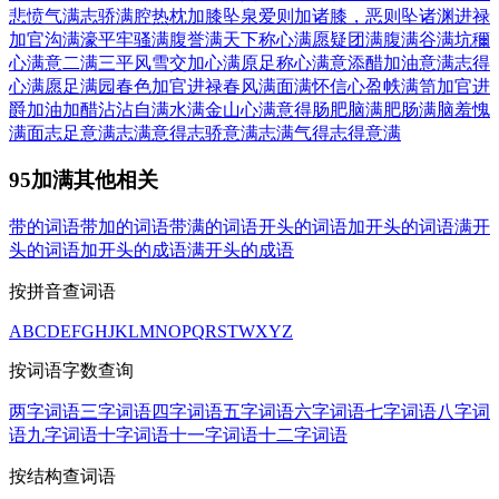
悲愤
气满志骄
满腔热枕
加膝坠泉
爱则加诸膝，恶则坠诸渊
进禄
加官
沟满濠平
牢骚满腹
誉满天下
称心满愿
疑团满腹
满谷满坑
穪
心满意
二满三平
风雪交加
心满原足
称心满意
添醋加油
意满志得
心满愿足
满园春色
加官进禄
春风满面
满怀信心
盈帙满笥
加官进
爵
加油加醋
沾沾自满
水满金山
心满意得
肠肥脑满
肥肠满脑
羞愧
满面
志足意满
志满意得
志骄意满
志满气得
志得意满
95加满其他相关
带的词语
带加的词语
带满的词语
开头的词语
加开头的词语
满开
头的词语
加开头的成语
满开头的成语
按拼音查词语
A
B
C
D
E
F
G
H
J
K
L
M
N
O
P
Q
R
S
T
W
X
Y
Z
按词语字数查询
两字词语
三字词语
四字词语
五字词语
六字词语
七字词语
八字词
语
九字词语
十字词语
十一字词语
十二字词语
按结构查词语