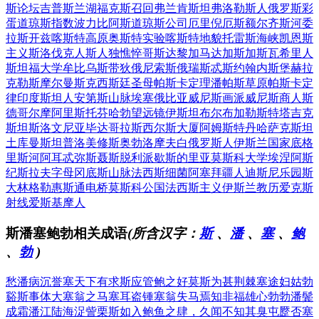
斯论坛
吉普斯兰湖
福克斯召回
弗兰肯斯坦
弗洛勒斯人
俄罗斯彩
蛋
道琼斯指数
波力比阿斯
道琼斯公司
厄里倪厄斯
额尔齐斯河
委
拉斯开兹
喀斯特高原
奥斯特实验
喀斯特地貌
托雷斯海峡
凯恩斯
主义
斯洛伐克人
斯人独憔悴
哥斯达黎加
马达加斯加
斯瓦希里人
斯坦福大学
牟比乌斯带
狄俄尼索斯
俄瑞斯忒斯
约翰内斯堡
赫拉
克勒斯
摩尔曼斯克
西斯廷圣母
帕斯卡定理
潘帕斯草原
帕斯卡定
律
印度斯坦人
安第斯山脉
埃塞俄比亚
威尼斯画派
威尼斯商人
斯
德哥尔摩
阿里斯托芬
哈勃望远镜
伊斯坦布尔
布加勒斯特
塔吉克
斯坦
斯洛文尼亚
毕达哥拉斯
西尔斯大厦
阿姆斯特丹
哈萨克斯坦
土库曼斯坦
普洛美修斯
奥勃洛摩夫
白俄罗斯人
伊斯兰国家
底格
里斯河
阿耳忒弥斯
聂斯脱利派
歇斯的里亚
莫斯科大学
埃涅阿斯
纪
斯拉夫字母
冈底斯山脉
法西斯细菌
阿塞拜疆人
迪斯尼乐园
斯
大林格勒
惠斯通电桥
莫斯科公国
法西斯主义
伊斯兰教历
爱克斯
射线
爱斯基摩人
斯潘塞鲍勃相关成语
(所含汉字：
斯
、
潘
、
塞
、
鲍
、
勃
)
愁潘病沉
誉塞天下
有求斯应
管鲍之好
莫斯为甚
荆棘塞途
妇姑勃
谿
斯事体大
塞翁之马
塞耳盗锺
塞翁失马焉知非福
雄心勃勃
潘鬓
成霜
潘江陆海
浞訾栗斯
如入鲍鱼之肆，久闻不知其臭
屯蹷否塞