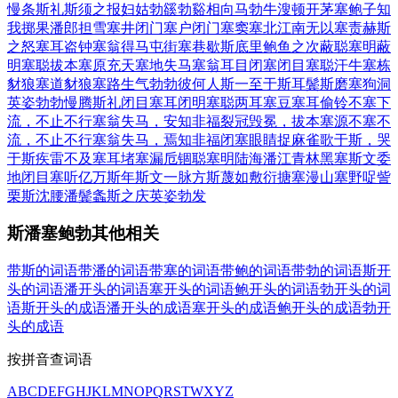
慢条斯礼
斯须之报
妇姑勃豀
勃谿相向
马勃牛溲
顿开茅塞
鲍子知
我
掷果潘郎
担雪塞井
闭门塞户
闭门塞窦
塞北江南
无以塞责
赫斯
之怒
塞耳盗钟
塞翁得马
屯街塞巷
歇斯底里
鲍鱼之次
蔽聪塞明
蔽
明塞聪
拔本塞原
充天塞地
失马塞翁
耳目闭塞
闭目塞聪
汗牛塞栋
豺狼塞道
豺狼塞路
生气勃勃
彼何人斯
一至于斯
耳鬓斯磨
塞狗洞
英姿勃勃
慢腾斯礼
闭目塞耳
闭明塞聪
两耳塞豆
塞耳偷铃
不塞下
流，不止不行
塞翁失马，安知非福
裂冠毁冕，拔本塞源
不塞不
流，不止不行
塞翁失马，焉知非福
闭塞眼睛捉麻雀
歌于斯，哭
于斯
疾雷不及塞耳
堵塞漏卮
锢聪塞明
陆海潘江
青林黑塞
斯文委
地
闭目塞听
亿万斯年
斯文一脉
方斯蔑如
敷衍搪塞
漫山塞野
哫訾
栗斯
沈腰潘鬓
螽斯之庆
英姿勃发
斯潘塞鲍勃其他相关
带斯的词语
带潘的词语
带塞的词语
带鲍的词语
带勃的词语
斯开
头的词语
潘开头的词语
塞开头的词语
鲍开头的词语
勃开头的词
语
斯开头的成语
潘开头的成语
塞开头的成语
鲍开头的成语
勃开
头的成语
按拼音查词语
A
B
C
D
E
F
G
H
J
K
L
M
N
O
P
Q
R
S
T
W
X
Y
Z