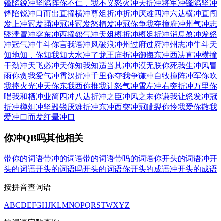
锋陷鋭
冲坚陷阵
你不仁，我不义
怒火冲天
折冲将军
冲锋陷坚
冲
锋陷锐
冲口而出
直撞横冲
尊俎折冲
折冲厌难
四冲六达
横冲直闯
发上冲冠
发踊冲冠
冲冠发怒
植发冲冠
你争我夺
撞府冲州
气冲志
骄
溃冒冲突
东冲西撞
怨气冲天
俎樽折冲
樽俎折冲
消息盈冲
发怒
冲冠
气冲牛斗
你言我语
冲风破浪
冲州过府
过府冲州
志冲牛斗
天
知地知，你知我知
大水冲了龙王庙
折冲御侮
东冲西决
直冲横撞
干劲冲天
飞必冲天
你知我知
适当其冲
冲漠无朕
你死我生
冲风冒
雨
你贪我爱
气冲霄汉
折冲千里
你夺我争
谦冲自牧
撞阵冲军
你吹
我捧
火光冲天
你东我西
你推我让
怒气冲霄
左冲右突
折冲万里
你
唱我和
栖冲业简
四冲八达
折冲之臣
冲风之末
你谦我让
怒发冲冠
折冲樽俎
冲坚毁锐
厌难折冲
东冲西突
冲冠眦裂
你怜我爱
你敬我
爱
冲口而发
红晕冲口
你冲QB吗其他相关
带你的词语
带冲的词语
带的词语
带吗的词语
你开头的词语
冲开
头的词语
开头的词语
吗开头的词语
你开头的成语
冲开头的成语
按拼音查词语
A
B
C
D
E
F
G
H
J
K
L
M
N
O
P
Q
R
S
T
W
X
Y
Z