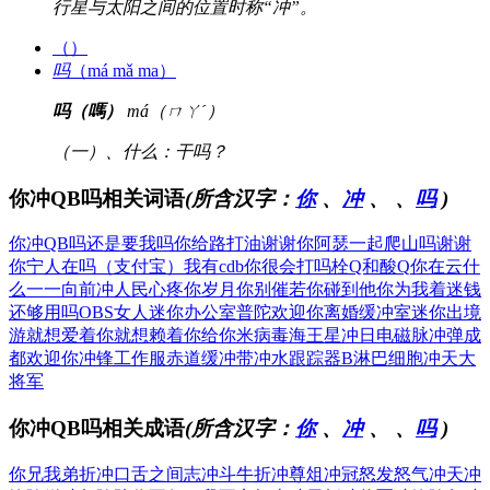
行星与太阳之间的位置时称“冲”。
（）
吗
（má mǎ ma）
吗（嗎）
má（ㄇㄚˊ）
（一）、什么：干吗？
你冲QB吗相关词语
(所含汉字：
你
、
冲
、
、
吗
)
你冲QB吗
还是要我吗
你给路打油
谢谢你阿瑟
一起爬山吗
谢谢
你宁人
在吗（支付宝）
我有cdb
你很会打吗
栓Q和酸Q
你在云什
么
一一向前冲
人民心疼你
岁月你别催
若你碰到他
你为我着迷
钱
还够用吗
OBS女人
迷你办公室
普陀欢迎你
离婚缓冲室
迷你出境
游
就想爱着你
就想赖着你
给你米病毒
海王星冲日
电磁脉冲弹
成
都欢迎你
冲锋工作服
赤道缓冲带
冲水跟踪器
B淋巴细胞
冲天大
将军
你冲QB吗相关成语
(所含汉字：
你
、
冲
、
、
吗
)
你兄我弟
折冲口舌之间
志冲斗牛
折冲尊俎
冲冠怒发
怒气冲天
冲