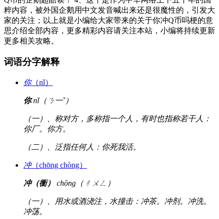
粹内容，被外国企鹅用中文发音喊出来还是很魔性的，引发大
家的关注；以上就是小编给大家带来的关于你冲Q币吗梗的意
思介绍全部内容，更多精彩内容请关注本站，小编将持续更新
更多相关攻略。
词语分字解释
你
（nǐ）
你
nǐ（ㄋ一ˇ）
（一）、称对方，多称指一个人，有时也指称若干人：
你厂。你方。
（二）、泛指任何人：你死我活。
冲
（chōng chòng）
冲（衝）
chōng（ㄔㄨㄥ）
（一）、用水或酒浇注，水撞击：冲茶。冲剂。冲洗。
冲荡。