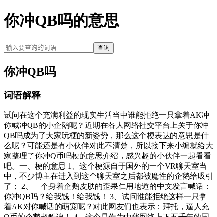
你冲QB吗的意思
查询
你冲QB吗
词语解释
试问在这个充满利益的现实生活当中谁能拒绝一只拿着AK冲
你喊冲QB的小企鹅呢？近期在各大网络社交平台上关于你冲
QB吗成为了大家玩梗的新姿势，那么这个梗表达的意思是什
么呢？可能还是有小伙伴对此不清楚，所以接下来小编就给大
家整理了你冲Q币吗梗的意思介绍，感兴趣的小伙伴一起看看
吧。一、梗的意思 1、这个梗源自于国外的一个VR聊天室当
中，不少博主在进入到这个聊天室之后都被魔性的企鹅给吸引
了； 2、一个身着企鹅皮肤的歪果仁用地道的中文发言喊话：
你冲QB吗？给我钱！给我钱！ 3、试问谁能拒绝这样一只拿
着AK对你喊话的萌宠呢？对此网友们也表示：拜托，逼人充
Q币的企鹅超酷诶！ 4、这个是作为中华网络上下五千年的国