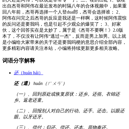
出自杰哥和阿伟在最近发布的时隔八年的合体视频中，如果重
回八年前，杰哥再选择一个人登dua郎，杰哥会选择谁； 2、
阿伟在问完之后杰哥的反应是我还是一样啊，这时候阿伟震惊
的反问还是要我吗，也是引起不少观众的爆笑了； 3、好家
伙，这个回答实在是太妙了，属于是《杰哥不要啊！》2.0版
本了，不仅没有让阿伟“逃过一杰”，反而是男上加男。以上就
是小编给大家带来的关于还是要我吗梗的意思介绍全部内容，
更多精彩内容请关注本站，小编将持续更新更多相关攻略。
词语分字解释
还
（huán hái）
还（還）
huán（ㄏㄨㄢˊ）
（一）、回到原处或恢复原状：还乡。还俗。衣锦还
乡。返老还童。
（二）、回报别人对自己的行动。还手。还击。以眼还
眼。以牙还牙。
（三）、偿付：归还。偿还。还本。原物奉还。