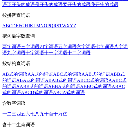
语
还开头的成语
是开头的成语
要开头的成语
我开头的成语
按拼音查词语
A
B
C
D
E
F
G
H
J
K
L
M
N
O
P
Q
R
S
T
W
X
Y
Z
按词语字数查询
两字词语
三字词语
四字词语
五字词语
六字词语
七字词语
八字词
语
九字词语
十字词语
十一字词语
十二字词语
按结构查词语
AB式的词语
AA式的词语
ABC式的词语
AAB式的词语
ABB式
的词语
ABA式的词语
ABAB式的词语
ABCC式的词语
AABC式
的词语
AABB式的词语
ABBA式的词语
ABBC式的词语
ABAC
式的词语
ABCD式的词语
ABCA式的词语
含数字词语
一
二
三
四
五
六
七
八
九
十
百
千
万
亿
含十二生肖词语