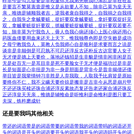
昨非今是
勾元提要
是非轻重
你兄我弟
先获我心
淆乱是非
在在皆
是
要言不繁
莫衷壹是
惟义是从
欲要人不知，除非己莫为
皇天无
亲，唯德是辅
顺我者吉，逆我者衰
自我得之，自我捐之
自我得
之，自我失之
拿贼要赃，捉奸要双
拿贼要赃，拿奸要双
捉奸见
双，拿贼要赃
捉奸要双，抓贼要赃
捉贼要赃，捉奸要双
若要不
知，除非莫为
宁我负人，毋人负我
心病还须心上医
心病还用心
药医
血债要用血来还
天上天下，惟我独尊
色即是空
失败是成功
之母
宁教我负人，莫教人负我
师心自是
唯利是求
要而言之
说是
谈非
是非颠倒
是可忍孰不可忍
还淳反古
还朴反古
达官要人
女子
无才便是德
上天要价，落地还钱
招是生非
貌是情非
闲非闲是
百
无是处
百无一是
耳目非是
死不要脸
女子无才便是福
功过是非
是
长是短
面是心非
扭是为非
一身是胆
面是背非
今是昔非
揭债还债
举目皆是
我辈情钟
习非胜是
人弃我取，人取我予
比肩皆是
原始
要终
你不仁，我不义
瞒天要价
掠是搬非
是古非今
从恶是崩
片甲
不还
还珠买椟
还珠合浦
还淳反素
故态复还
告老还家
合浦还珠
反
正还淳
皇天无亲，惟德是辅
惟命是听
惟利是命
惟利是图
只要工
夫深，铁杵磨成针
还是要我吗其他相关
带还的词语
带是的词语
带要的词语
带我的词语
带吗的词语
还开
头的词语
是开头的词语
要开头的词语
我开头的词语
吗开头的词