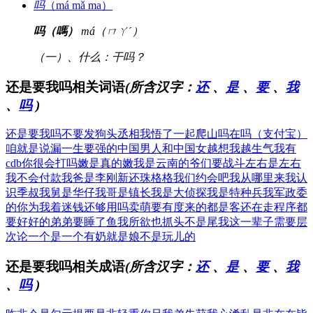
吗
（má mǎ ma）
吗（嗎）
má（ㄇㄚˊ）
（一）、什么：干吗？
还是要我吗相关词语
(所含汉字：
还
、
是
、
要
、
我
、
吗
)
还是要我吗
不要发狗头
丞相我悟了
一起爬山吗
在吗（支付宝）
咱就是说漏
一生要强的中国男人和中国女
越想我越生气
我有
cdb
你很会打吗
嫩是真的嫩
我是云南的
爷们要战斗
左右是左右
我不会付款
我爸是李刚
新还珠格格
我们约会吧
我从哪里来
我认
识季叔
我舅是华仔
我哥是镇长
我是大侦探
我是特种兵
我军政委
的
你为我着迷
钱还够用吗
卖萌要有度
来的都是客
还在走程序
都
要好好的
弟弟要睡了
鱼我所欲也
抓头不是尾
我这一辈子
需要层
次论
一个是一个
有奶就是娘
不是玩儿的
还是要我吗相关成语
(所含汉字：
还
、
是
、
要
、
我
、
吗
)