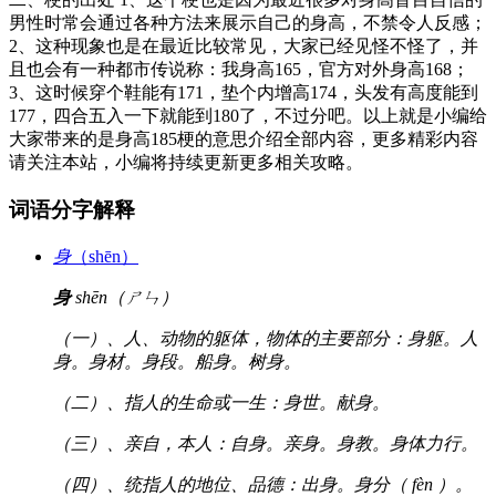
男性时常会通过各种方法来展示自己的身高，不禁令人反感；
2、这种现象也是在最近比较常见，大家已经见怪不怪了，并
且也会有一种都市传说称：我身高165，官方对外身高168；
3、这时候穿个鞋能有171，垫个内增高174，头发有高度能到
177，四合五入一下就能到180了，不过分吧。以上就是小编给
大家带来的是身高185梗的意思介绍全部内容，更多精彩内容
请关注本站，小编将持续更新更多相关攻略。
词语分字解释
身
（shēn）
身
shēn（ㄕㄣ）
（一）、人、动物的躯体，物体的主要部分：身躯。人
身。身材。身段。船身。树身。
（二）、指人的生命或一生：身世。献身。
（三）、亲自，本人：自身。亲身。身教。身体力行。
（四）、统指人的地位、品德：出身。身分（ fèn ）。