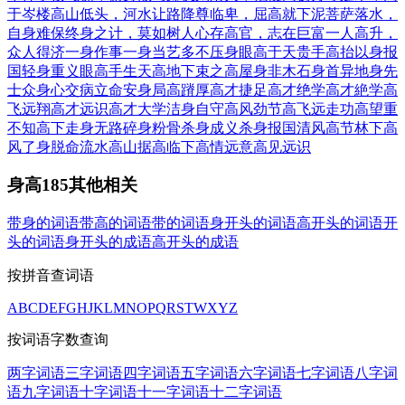
于岑楼
高山低头，河水让路
降尊临卑，屈高就下
泥菩萨落水，
自身难保
终身之计，莫如树人
心存高官，志在巨富
一人高升，
众人得济
一身作事一身当
艺多不压身
眼高于天
贵手高抬
以身报
国
轻身重义
眼高手生
天高地下
束之高屋
身非木石
身首异地
身先
士众
身心交病
立命安身
局高蹐厚
高才捷足
高才绝学
高才絶学
高
飞远翔
高才远识
高才大学
洁身自守
高风劲节
高飞远走
功高望重
不知高下
走身无路
碎身粉骨
杀身成义
杀身报国
清风高节
林下高
风
了身脱命
流水高山
据高临下
高情远意
高见远识
身高185其他相关
带身的词语
带高的词语
带的词语
身开头的词语
高开头的词语
开
头的词语
身开头的成语
高开头的成语
按拼音查词语
A
B
C
D
E
F
G
H
J
K
L
M
N
O
P
Q
R
S
T
W
X
Y
Z
按词语字数查询
两字词语
三字词语
四字词语
五字词语
六字词语
七字词语
八字词
语
九字词语
十字词语
十一字词语
十二字词语