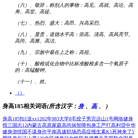
（六）、敬辞，称别人的事物：高见。高就。高论。高
寿。高堂。高徒。
（七）、热烈、盛大：高昂。兴高采烈。
（八）、显贵，道德水平高：崇高。清高。高风亮节。
高尚。高雅。高洁。
（九）、宗族中最在上之称：高祖。
（十）、酸根或化合物中比标准酸根多含一个氧原子
的：高锰酸钾。
（十一）、姓。
（）
身高185相关词语
(所含汉字：
身
、
高
、
)
身高185
扣1送xx
1202年
983大学
8毛饺子男
完达山1号
网络健身
馆
三国志12
内蒙古高原
家庭高尚病
智障包身工
严打高利贷
中华
健身游
忧国不谋身
许平南高速
职场恐高症
维生素K1
死神来了5