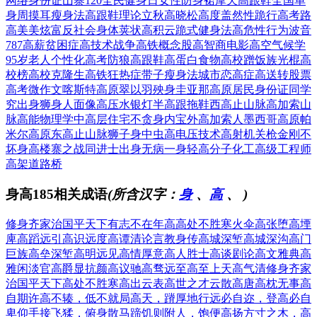
网络身份证
山寨120
全民健身日
女性防身裙
摩天高跟鞋
全国单
身周
摸耳瘦身法
高跟鞋理论
立秋高晓松
高度盖然性
跪行高考路
高美美炫富
反社会身体
荚状高积云
跪式健身法
高危性行为
波音
787
高薪贫困症
高技术战争
高铁概念股
高智商电影
高空气候学
95岁老人
个性化高考
防狼高跟鞋
高蛋白食物
高校蹭饭族
光棍高
校榜
高校克隆生
高铁狂热症
带子瘦身法
城市恋高症
高送转股票
高考微作文
喀斯特高原
翠以羽殃身
圭亚那高原
居民身份证
同学
究出身
狮身人面像
高压水银灯
半高跟拖鞋
西高止山脉
高加索山
脉
高能物理学
中高层住宅
不贪身内宝
外高加索人
墨西哥高原
帕
米尔高原
东高止山脉
狮子身中虫
高电压技术
高射机关枪
金刚不
坏身
高楼寨之战
同进士出身
无病一身轻
高分子化工
高级工程师
高架道路桥
身高185相关成语
(所含汉字：
身
、
高
、
)
修身齐家治国平天下
有志不在年高
高处不胜寒
火伞高张
堕高堙
庳
高蹈远引
高识远度
高谭清论
言教身传
高城深堑
高城深沟
高门
巨族
高垒深堑
高明远见
高情厚意
高人胜士
高谈剧论
高文雅典
高
雅闲淡
官高爵显
抗颜高议
驰高骛远
至高至上
天高气清
修身齐家
治国平天下
高处不胜寒
高出云表
高世之才
云散高唐
高枕无事
高
自期许
高不辏，低不就
局高天，蹐厚地
行远必自迩，登高必自
卑
仰手接飞猱，俯身散马蹄
饥则附人，饱便高扬
方寸之木，高