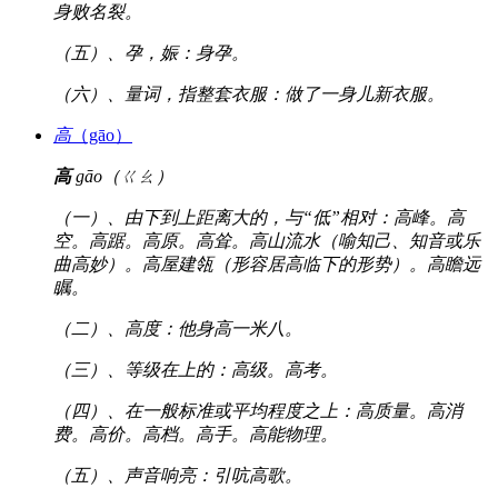
身败名裂。
（五）、孕，娠：身孕。
（六）、量词，指整套衣服：做了一身儿新衣服。
高
（gāo）
高
gāo（ㄍㄠ）
（一）、由下到上距离大的，与“低”相对：高峰。高
空。高踞。高原。高耸。高山流水（喻知己、知音或乐
曲高妙）。高屋建瓴（形容居高临下的形势）。高瞻远
瞩。
（二）、高度：他身高一米八。
（三）、等级在上的：高级。高考。
（四）、在一般标准或平均程度之上：高质量。高消
费。高价。高档。高手。高能物理。
（五）、声音响亮：引吭高歌。