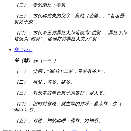
（二）、妻的弟兄：妻舅。
（三）、古代称丈夫的父亲：舅姑（公婆）。“昔者吾
舅死于虎”。
（四）、古代帝王称异姓大邦诸侯为“伯舅”，异姓小邦
诸侯为“叔舅”。诸侯亦称异姓大夫为“舅”。
爷
（yé）
爷（爺）
yé（一ㄝˊ）
（一）、父亲：“军书十二卷，卷卷有爷名”。
（二）、祖父：爷爷。姥爷。
（三）、对长辈或年长男子的敬称：张大爷。
（四）、旧时对官僚、财主等的称呼：县太爷。少（
shào ）爷。
（五）、对佛、神的称呼：佛爷。财神爷。