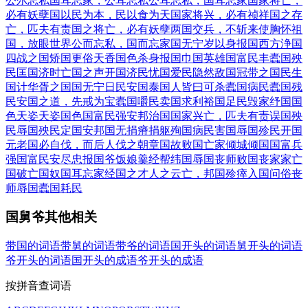
公尔忘私
国耳忘家，公耳忘私
公耳忘私，国耳忘家
国家将亡，
必有妖孽
国以民为本，民以食为天
国家将兴，必有祯祥
国之存
亡，匹夫有责
国之将亡，必有妖孽
两国交兵，不斩来使
胸怀祖
国，放眼世界
公而忘私，国而忘家
国无宁岁
以身报国
西方浄国
四战之国
矫国更俗
天香国色
杀身报国
巾国英雄
国富民丰
蠹国殃
民
匡国济时
亡国之声
开国济民
忧国爱民
隐然敌国
冠带之国
民生
国计
华胥之国
国无宁日
民安国泰
国人皆曰可杀
蠹国病民
蠹国残
民
安国之道，先戒为宝
蠹国嚼民
卖国求利
裕国足民
毁家纾国
国
色天姿
天姿国色
国富民强
安邦治国
国家兴亡，匹夫有责
误国殃
民
辱国殃民
定国安邦
国无捐瘠
捐躯殉国
病民害国
辱国殄民
开国
元老
国必自伐，而后人伐之
朝章国故
败国亡家
倾城倾国
国富兵
强
国富民安
尽忠报国
爷饭娘羹
经帮纬国
辱国丧师
败国丧家
家亡
国破
亡国奴
国耳忘家
经国之才
人之云亡，邦国殄瘁
入国问俗
丧
师辱国
蠹国耗民
国舅爷其他相关
带国的词语
带舅的词语
带爷的词语
国开头的词语
舅开头的词语
爷开头的词语
国开头的成语
爷开头的成语
按拼音查词语