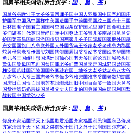
国舅爷相关词语
(所含汉字：
国
、
舅
、
爷
)
国舅爷
爷嗷汁
王大爷
爷青回
师子国
中国人
羽民国
中国字
相国庄
护国军
中国风
中国梯
中美国
造国手
中德国
蜀国絃
三国杀
十日国
日林国
君子国
君主国
国司空
国四条
保护国
尤里国
中国金
燕王国
爷们罐
爷时代
英国管
尚国际
中国尊
盐王爷
冒儿爷
南越国
舅舅党
护国菜
高昌国
韩国游
国债男
国画家
几爷子
国际板
国家股
外国籍
东女国
国旗门
八爷党
外国人
外国货
马王爷
家老爷
老佛爷
内郡国
蛇舅母
舅老爷
传国玺
刘国钧
郇国厨
祖爷爷
姑爷爷
国姓爷
华国锋
兔儿爷
王国维
理想国
满洲国
轴心国
老天爷
国富论
五国城
歡头国
歡朱国
黎母国
瓦剌国
曾国藩
老爷们
曹国舅
李定国
城郭国
曾国荃
槐安国
爪哇国
诃陵国
国务卿
驻在国
土地爷
太老爷
姑老爷
八太爷
万岁爷
小大爷
三国志
老爷爷
侄少爷
难兜国
准爷爷
国老散
鸠鹚国
国庆日
亡国恨
亡国虏
莲花国
蠮蠛国
旧中国
百百爷
一敌国
大舅爷
国货控
舅奶奶
层拔国
舅祖父
丈夫国
龙伯国
典属国
白民国
利国监
战败国
中国学
孙少爷
国舅爷相关成语
(所含汉字：
国
、
舅
、
爷
)
修身齐家治国平天下
悮国欺君
治国齐家
福国利民
徇国忘己
修身
齐家治国平天下
佐国之谋
御敌于国门之外
于民润国
国尔忘家，