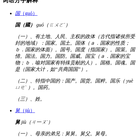
词语分字解释
国
（guó）
国（國）
guó（ㄍㄨㄛˊ）
（一）、有土地、人民、主权的政体（古代指诸侯所受
封的地域）：国家。国土。国体（ａ．国家的性质；
ｂ．国家的体面）。国号。国度（指国家）。国策。国
情。国法。国力。国防。国威。国宝（ａ．国家的宝
物；ｂ．喻对国家有特殊贡献的人）。国格。国魂。国
是（国家大计，如“共商国国”）。
（二）、特指中国的：国产。国货。国粹。国乐（ yuè
ㄩㄝˋ ）。国药。
（三）、姓。
舅
（jiù）
舅
jiù（ㄐ一ㄡˋ）
（一）、母亲的弟兄：舅舅。舅父。舅母。