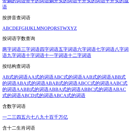
带躺的词语
带平的词语
躺开头的词语
平开头的词语
平开头的成
语
按拼音查词语
A
B
C
D
E
F
G
H
J
K
L
M
N
O
P
Q
R
S
T
W
X
Y
Z
按词语字数查询
两字词语
三字词语
四字词语
五字词语
六字词语
七字词语
八字词
语
九字词语
十字词语
十一字词语
十二字词语
按结构查词语
AB式的词语
AA式的词语
ABC式的词语
AAB式的词语
ABB式
的词语
ABA式的词语
ABAB式的词语
ABCC式的词语
AABC式
的词语
AABB式的词语
ABBA式的词语
ABBC式的词语
ABAC
式的词语
ABCD式的词语
ABCA式的词语
含数字词语
一
二
三
四
五
六
七
八
九
十
百
千
万
亿
含十二生肖词语