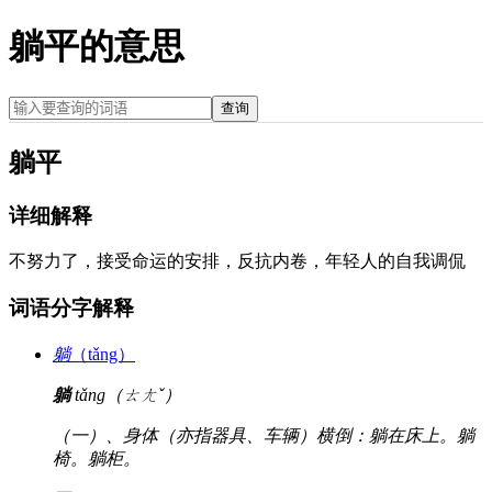
躺平的意思
查询
躺平
详细解释
不努力了，接受命运的安排，反抗内卷，年轻人的自我调侃
词语分字解释
躺
（tǎng）
躺
tǎng（ㄊㄤˇ）
（一）、身体（亦指器具、车辆）横倒：躺在床上。躺
椅。躺柜。