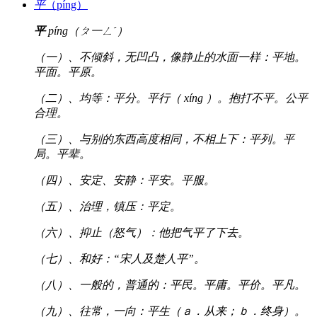
平
（píng）
平
píng（ㄆ一ㄥˊ）
（一）、不倾斜，无凹凸，像静止的水面一样：平地。
平面。平原。
（二）、均等：平分。平行（ xíng ）。抱打不平。公平
合理。
（三）、与别的东西高度相同，不相上下：平列。平
局。平辈。
（四）、安定、安静：平安。平服。
（五）、治理，镇压：平定。
（六）、抑止（怒气）：他把气平了下去。
（七）、和好：“宋人及楚人平”。
（八）、一般的，普通的：平民。平庸。平价。平凡。
（九）、往常，一向：平生（ａ．从来；ｂ．终身）。