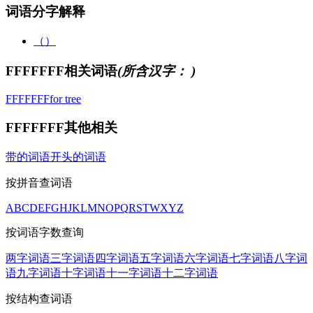
词语分字解释
（）
FFFFFFF相关词语
(所含汉字：
)
FFFFFFF
for tree
FFFFFFF其他相关
带的词语
开头的词语
按拼音查词语
A
B
C
D
E
F
G
H
J
K
L
M
N
O
P
Q
R
S
T
W
X
Y
Z
按词语字数查询
两字词语
三字词语
四字词语
五字词语
六字词语
七字词语
八字词
语
九字词语
十字词语
十一字词语
十二字词语
按结构查词语