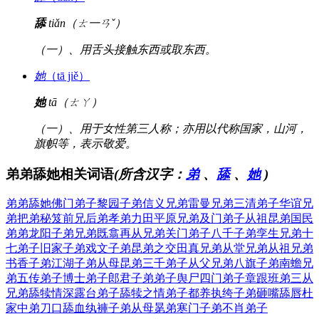
舔
tiǎn（ㄊ一ㄢˇ）
（一）、用舌头接触东西或取东西。
她
（tā jiě）
她
tā（ㄊㄚ）
（一）、用于女性第三人称；亦用以代称国家，山河，
旗帜等，表示敬爱。
弟弟舔她相关词语
(所含汉字：
弟
、
舔
、
她
)
弟弟舔她
佛门弟子
黎园子弟
信义兄弟
雷曼兄弟
三清弟子
华谊兄
弟
把弟秘笈
前兄后弟
孝弟力田
平原兄弟
及门弟子
从祖昆弟
国民
弟弟
龙阳子弟
兄弟既翕
再从兄弟
关门弟子
八千子弟
孪生兄弟
十
七弟子
旧家子弟
戏文子弟
昆弟之交
田真兄弟
从堂兄弟
从祖兄弟
书香子弟
江湖子弟
从母昆弟
三千弟子
从父兄弟
八旗子弟
南蟾兄
弟
五传弟子
博士弟子
郎君子弟
弟子舆尸
四门弟子
章跟班弟
三从
兄弟
舔犊情深
露台弟子
舔犊之情
弟子都养
执绔子弟
砸嘴舔唇
杜
家中弟
刀口舔血
纨褲子弟
从母晜弟
寒门子弟
不肖弟子