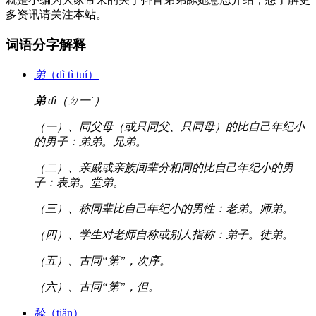
多资讯请关注本站。
词语分字解释
弟
（dì tì tuí）
弟
dì（ㄉ一ˋ）
（一）、同父母（或只同父、只同母）的比自己年纪小
的男子：弟弟。兄弟。
（二）、亲戚或亲族间辈分相同的比自己年纪小的男
子：表弟。堂弟。
（三）、称同辈比自己年纪小的男性：老弟。师弟。
（四）、学生对老师自称或别人指称：弟子。徒弟。
（五）、古同“第”，次序。
（六）、古同“第”，但。
舔
（tiǎn）