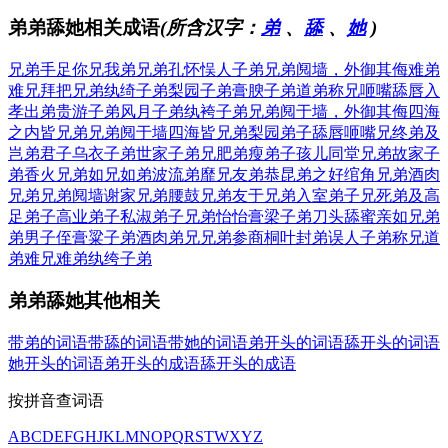
弟弟舔她相关成语
(所含汉字：
弟
、
舔
、
她
)
兄弟手足
你兄我弟
兄弟孔怀
悮人子弟
兄弟阋墙，外御其侮
难弟
难兄
拜把兄弟
纨绮子弟
梨园子弟
膏腴子弟
道弟称兄
咂嘴舔唇
入
孝出弟
贵游子弟
风月子弟
纨袴子弟
兄弟阋于墙，外御其侮
四海
之内皆兄弟
兄弟阋于墙
四海皆兄弟
梨园弟子
舔唇咂嘴
兄终弟及
岂弟君子
乌衣子弟
世家子弟
兄肥弟瘦
弟子孩儿
同堂兄弟
故家子
弟
香火兄弟
如兄如弟
波流弟靡
兄友弟恭
昆弟之好
绾角兄弟
酒肉
兄弟
兄弟阋墙
谢家兄弟
腰鼓兄弟
友于兄弟
入室弟子
兄死弟及
高
足弟子
高业弟子
私淑弟子
兄弟怡怡
膏梁子弟
刀头舔蜜
亲如兄弟
弟男子侄
膏粱子弟
酒肉弟兄
兄弟参商
桐叶封弟
误人子弟
称兄道
弟
难兄难弟
纨绔子弟
弟弟舔她其他相关
带弟的词语
带舔的词语
带她的词语
弟开头的词语
舔开头的词语
她开头的词语
弟开头的成语
舔开头的成语
按拼音查词语
A
B
C
D
E
F
G
H
J
K
L
M
N
O
P
Q
R
S
T
W
X
Y
Z