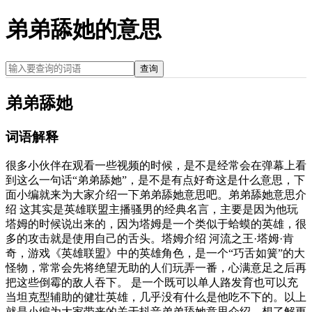
弟弟舔她的意思
查询
弟弟舔她
词语解释
很多小伙伴在观看一些视频的时候，是不是经常会在弹幕上看
到这么一句话“弟弟舔她”，是不是有点好奇这是什么意思，下
面小编就来为大家介绍一下弟弟舔她意思吧。弟弟舔她意思介
绍 这其实是英雄联盟主播骚男的经典名言，主要是因为他玩
塔姆的时候说出来的，因为塔姆是一个类似于蛤蟆的英雄，很
多的攻击就是使用自己的舌头。塔姆介绍 河流之王·塔姆·肯
奇，游戏《英雄联盟》中的英雄角色，是一个“巧舌如簧”的大
怪物，常常会先将绝望无助的人们玩弄一番，心满意足之后再
把这些倒霉的敌人吞下。 是一个既可以单人路发育也可以充
当坦克型辅助的健壮英雄，几乎没有什么是他吃不下的。以上
就是小编为大家带来的关于抖音弟弟舔她意思介绍，想了解更