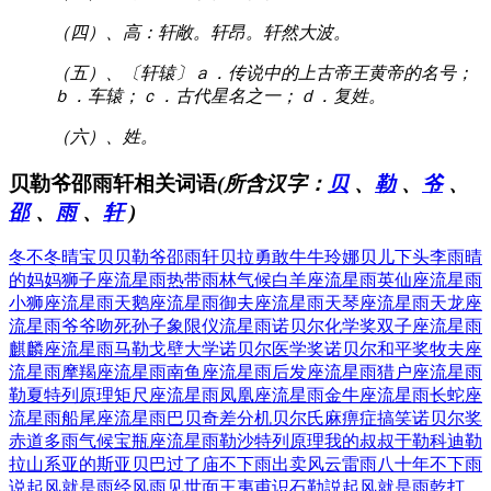
（四）、高：轩敞。轩昂。轩然大波。
（五）、〔轩辕〕ａ．传说中的上古帝王黄帝的名号；
ｂ．车辕；ｃ．古代星名之一；ｄ．复姓。
（六）、姓。
贝勒爷邵雨轩相关词语
(所含汉字：
贝
、
勒
、
爷
、
邵
、
雨
、
轩
)
冬不冬晴宝贝
贝勒爷邵雨轩
贝拉勇敢牛牛
玲娜贝儿下头
李雨晴
的妈妈
狮子座流星雨
热带雨林气候
白羊座流星雨
英仙座流星雨
小狮座流星雨
天鹅座流星雨
御夫座流星雨
天琴座流星雨
天龙座
流星雨
爷爷吻死孙子
象限仪流星雨
诺贝尔化学奖
双子座流星雨
麒麟座流星雨
马勒戈壁大学
诺贝尔医学奖
诺贝尔和平奖
牧夫座
流星雨
摩羯座流星雨
南鱼座流星雨
后发座流星雨
猎户座流星雨
勒夏特列原理
矩尺座流星雨
凤凰座流星雨
金牛座流星雨
长蛇座
流星雨
船尾座流星雨
巴贝奇差分机
贝尔氏麻痹症
搞笑诺贝尔奖
赤道多雨气候
宝瓶座流星雨
勒沙特列原理
我的叔叔于勒
科迪勒
拉山系
亚的斯亚贝巴
过了庙不下雨
出卖风云雷雨
八十年不下雨
说起风就是雨
经风雨见世面
王夷甫识石勒
説起风就是雨
乾打