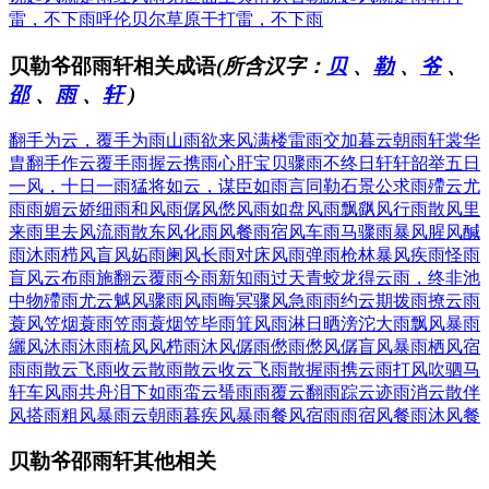
雷，不下雨
呼伦贝尔草原
干打雷，不下雨
贝勒爷邵雨轩相关成语
(所含汉字：
贝
、
勒
、
爷
、
邵
、
雨
、
轩
)
翻手为云，覆手为雨
山雨欲来风满楼
雷雨交加
暮云朝雨
轩裳华
胄
翻手作云覆手雨
握云携雨
心肝宝贝
骤雨不终日
轩轩韶举
五日
一风，十日一雨
猛将如云，谋臣如雨
言同勒石
景公求雨
殢云尤
雨
雨媚云娇
细雨和风
雨僝风僽
风雨如盘
风雨飘飖
风行雨散
风里
来雨里去
风流雨散
东风化雨
风餐雨宿
风车雨马
骤雨暴风
腥风醎
雨
沐雨栉风
盲风妬雨
阑风长雨
对床风雨
弹雨枪林
暴风疾雨
怪雨
盲风
云布雨施
翻云覆雨
今雨新知
雨过天青
蛟龙得云雨，终非池
中物
殢雨尤云
魆风骤雨
风雨晦冥
骤风急雨
雨约云期
拨雨撩云
雨
蓑风笠
烟蓑雨笠
雨蓑烟笠
毕雨箕风
雨淋日晒
滂沱大雨
飘风暴雨
纚风沐雨
沐雨梳风
风栉雨沐
风僝雨僽
雨僽风僝
盲风暴雨
栖风宿
雨
雨散云飞
雨收云散
雨散云收
云飞雨散
握雨携云
雨打风吹
驷马
轩车
风雨共舟
泪下如雨
蛮云蜑雨
雨覆云翻
雨踪云迹
雨消云散
伴
风搭雨
粗风暴雨
云朝雨暮
疾风暴雨
餐风宿雨
雨宿风餐
雨沐风餐
贝勒爷邵雨轩其他相关