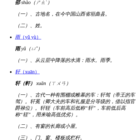
邵
shào（ㄕㄠˋ）
（一）、古地名，在今中国山西省垣曲县。
（二）、姓。
雨
（yǔ yù）
雨
yǔ（ㄩˇ）
（一）、从云层中降落的水滴：雨水。雨季。
轩
（xuān）
轩（軒）
xuān（ㄒㄨㄢ）
（一）、古代一种有围棚或帷幕的车：轩驾（帝王的车
驾）。轩冕（卿大夫的车和礼服是分等级的，借以指官
爵禄位）。轩轾（车前高后低称“轩”，车前低后高
称“轾”，用来喻高低优劣）。
（二）、有窗的长廊或小屋。
（三）、门、窗、楼板或栏杆。