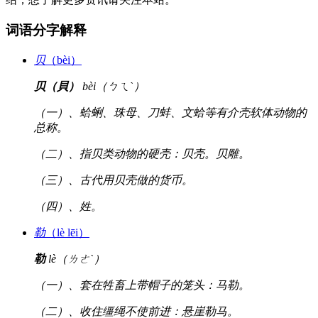
词语分字解释
贝
（bèi）
贝（貝）
bèi（ㄅㄟˋ）
（一）、蛤蜊、珠母、刀蚌、文蛤等有介壳软体动物的
总称。
（二）、指贝类动物的硬壳：贝壳。贝雕。
（三）、古代用贝壳做的货币。
（四）、姓。
勒
（lè lēi）
勒
lè（ㄌㄜˋ）
（一）、套在牲畜上带帽子的笼头：马勒。
（二）、收住缰绳不使前进：悬崖勒马。