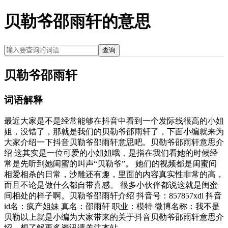
贝勒爷邵雨轩的意思
查询
贝勒爷邵雨轩
词语解释
最近大家是不是经常能够在抖音中看到一个发际线很高的小姐
姐，没错了，那就是我们的贝勒爷邵雨轩了，下面小编就来为
大家介绍一下抖音贝勒爷邵雨轩意思吧。贝勒爷邵雨轩意思介
绍 这其实是一位可爱的小姐姐哦，是指在我们看她的时候经
常是先听到她闺蜜的叫声“贝勒爷”。 她们的视频都是闺蜜间
相爱相杀的日常，沙雕还有趣，里面的内容真实性非常的高，
而且不论是做什么都自带喜感。 很多小伙伴都说这就是闺蜜
间相处的样子啊。贝勒爷邵雨轩介绍 抖音号：857857xdl 抖音
id名：疯产姐妹 真名：邵雨轩 职业：模特 微博名称：我不是
贝勒以上就是小编为大家带来的关于抖音贝勒爷邵雨轩意思介
绍，想了解更多资讯请关注本站。