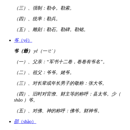
（三）、强制：勒令。勒索。
（四）、统率：勒兵。
（五）、雕刻：勒石。勒碑。勒铭。
爷
（yé）
爷（爺）
yé（一ㄝˊ）
（一）、父亲：“军书十二卷，卷卷有爷名”。
（二）、祖父：爷爷。姥爷。
（三）、对长辈或年长男子的敬称：张大爷。
（四）、旧时对官僚、财主等的称呼：县太爷。少（
shào ）爷。
（五）、对佛、神的称呼：佛爷。财神爷。
邵
（shào）