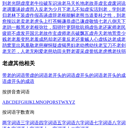
到老
光阴虚度
老牛拉破车
识涂老马
天长地老
故弄虚玄
虚废词说
老调重谈
趁虚而入
反老为少
月下老儿
不知虚实
活到老，学到老
归老林下
装虚作假
高谈虚辞
老枢能解
老熊当道
姜桂之性，到老
愈辣
以老卖老
老虎头上打苍蝇
谦恭虚己
谦虚敬慎
七老八倒
天下
老鸹一般黑
岁老根弥壮，阳骄叶更阴
批吭捣虚
告老还家
师老民
疲
箭不虚发
开国元老
故作玄虚
师老兵破
飘瓦虚舟
天老地荒
贵少
贱老
老羞变怒
老羞成怒
却老还童
反老还童
贼人心虚
练达老成
老
鸹窝里出凤凰
敬老慈穉
恫疑虚猲
男妇老幼
携幼扶老
宝刀不老
剑
老无芒，人老无刚
爱老慈幼
田夫野老
谬采虚誉
纸老虎
携老扶弱
老虚其他相关
带老的词语
带虚的词语
老开头的词语
虚开头的词语
老开头的成
语
虚开头的成语
按拼音查词语
A
B
C
D
E
F
G
H
J
K
L
M
N
O
P
Q
R
S
T
W
X
Y
Z
按词语字数查询
两字词语
三字词语
四字词语
五字词语
六字词语
七字词语
八字词