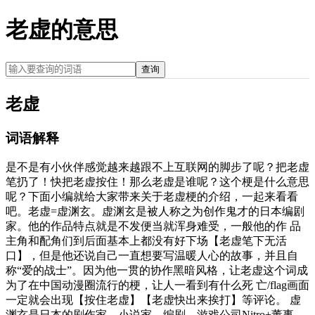
老虚的意思
查询
老虚
词语解释
是不是有小伙伴感觉越来越跟不上互联网的脚步了呢？把老虚
笔扔了！快把老虚按住！那么老虚是谁呢？这个梗是什么意思
呢？下面小编就给大家带来关于老虚梗的介绍，一起来看看
吧。老虚=虚渊玄。虚渊玄是被人称之为创作鬼才的日本编剧
家。他的作品特点就是不发便当就浑身难受，一般他的作 品
主角和配角们到后面基本上都没有好下场【老虚笔下无活
口】，但是他还说自己一直想要写温暖人心的故事，并且自
称“爱的战士”。因为他一贯的协作黑暗风格，让老虚这个词成
为了在中国动漫圈流行的梗，让人一看到有什么死 亡/flag画面
一定就会出现【按住老虚】【老虚快出来挨打】等评论。 虚
渊玄是日本的剧作家、小说家、编剧，游戏公司Nitro+董事，