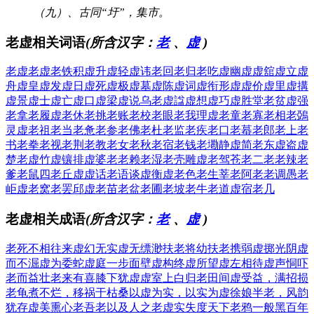
（九）、古同“圩”，集市。
老虚相关词语
(所含汉字：
老
、
虚
)
老虚
老虚
老铁
积虚
升虚
轻虚
讳老
回老
归老
吃虚
幽虚
虚舘
虚立
虚
舟
虚皇
虚发
虚日
虚死
虚极
虚墓
虚陈
虚词
虚衔
形虚
虚价
虚里
虚搆
虚景
虚士
虚亡
虚口
虚梁
虚说
乌老
虚諡
虚想
虚巧
虚胜
堂老
贫虚
强
老
拿老
履虚
老休
老挑
老账
老校
老眼
老我
理虚
老童
老寡
老相
老鵶
灵虚
老祖
老当
老惫
老参
老佛
老杜
老监
老疾
老口
老蟇
老郎
老上
老
书
老拳
老视
老荆
老教
老女
老秋
老宿
老钱
老墈
静虚
简老
东虚
盗虚
楚老
虚竹
虚镶
排虚
婆老
老赖
老湿
老壳
雕虚
老驾
苍老
二老
老辣
老
爹
老鼠
四老
丘虚
虚话
老语
谈虚
衡虚
老色
老生
莘老
阿老
老调
愚老
岠虚
老窝
老罢
邱虚
老苗
老盆
老圃
老坡
老牛
老道
虚宿
老几
老虚相关成语
(所含汉字：
老
、
虚
)
老死不相往来
虚幻无实
虚无缥渺
扶老将幼
扶老携弱
虚掷光阴
虚
而不淈
虚为委蛇
虚庭一步
面壁虚构
终虚所望
虚左相待
虚声恫吓
老而益壮
老来有喜
膝下犹虚
虚室上白
归老田间
虚受益，满招损
老龟煮不烂，移祸于枯桑
以虚为实，以实为虚
徐娘半老，风韵
犹存
虚美熏心
老吾老以及人之老
虚实失度
天下老鸦一般黑
百年