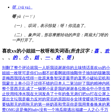
呀
（yā ya）
呀
yā（一ㄚ）
（一）、叹词，表示惊疑：呀！你流血了。
（二）、象声词，形容摩擦转动的声音：两扇大门呀的
一声打开了。
喜欢xx的小姐姐一枚呀相关词语
(所含汉字：
喜
、
欢
、
、
的
、
小
、
姐
、
一
、
枚
、
呀
)
别翻了整个评论就我一人
听我说谢谢你的土味情话
喜欢xx的小
姐姐一枚呀
可是你们xx都不好看啊
就得抽颗华子抽别的咳嗽
我
是梅西我现在慌得一批
原来鲁智深是最早的直男
小破站宕机和
我蒙古上单
小日子过得不错的日本人
二舅治好了我的精神内耗
整个晋西北乱成了一锅粥
小蓝是我的谢谢各位散会
中小学生禁
止饮用纯净水
我在大润发杀了十年的鱼
兄弟们把xx打在公屏上
退出文坛我是极力反对的
背后的原因却令全球变暖
依萍找她爸
要钱那天的雨
秋天的第一杯奶茶和雪花
你是我用青春换来的累
赘
OMG这是俺的baby
没有一个地瓜能逃出福建
一人之心,千万