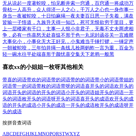
无从说起
一度著蛇咬，怕见断井索
一窍通，百窍通
一将成功万
骨枯
一人高升，众人得济
一人之心，千万人之心也
一身作事一
身当
一夜被蛇咬，十日怕麻绳
一夜夫妻百日恩
一子失着，满盘
皆输
一子悟道，九族升天
得一知己，死可无恨
欲穷千里目，更
上一层楼
家有千口，主事一人
恨小非君子，无毒不丈夫
两虎相
争，必有一伤
喜怒无处
喜愠不形于色
一丸泥封函谷关
一言难罄
大事化小，小事化无
大王好见，小鬼难当
千锤打锣，一锤定声
一朝被蛇咬，三年怕井绳
一条线儿拴两蚂蚱
一言为重，百金为
轻
一碗水往平处端
喜形于颜
忧喜交集
天下老鸦一般黑
喜欢xx的小姐姐一枚呀其他相关
带喜的词语
带欢的词语
带的词语
带的的词语
带小的词语
带姐的
词语
带一的词语
带枚的词语
带呀的词语
喜开头的词语
欢开头的
词语
开头的词语
的开头的词语
小开头的词语
姐开头的词语
一开
头的词语
枚开头的词语
呀开头的词语
喜开头的成语
欢开头的成
语
的开头的成语
小开头的成语
一开头的成语
枚开头的成语
呀开
头的成语
按拼音查词语
A
B
C
D
E
F
G
H
J
K
L
M
N
O
P
Q
R
S
T
W
X
Y
Z