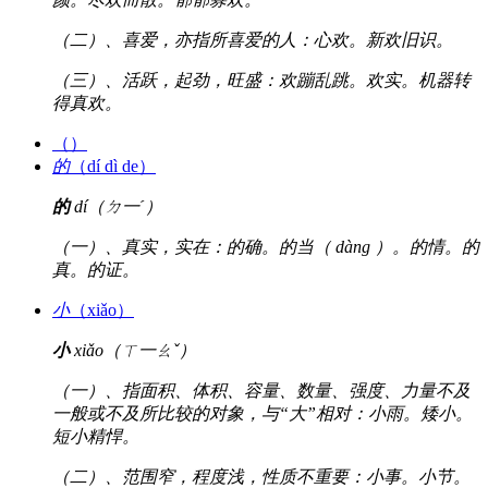
（二）、喜爱，亦指所喜爱的人：心欢。新欢旧识。
（三）、活跃，起劲，旺盛：欢蹦乱跳。欢实。机器转
得真欢。
（）
的
（dí dì de）
的
dí（ㄉ一ˊ）
（一）、真实，实在：的确。的当（ dàng ）。的情。的
真。的证。
小
（xiǎo）
小
xiǎo（ㄒ一ㄠˇ）
（一）、指面积、体积、容量、数量、强度、力量不及
一般或不及所比较的对象，与“大”相对：小雨。矮小。
短小精悍。
（二）、范围窄，程度浅，性质不重要：小事。小节。