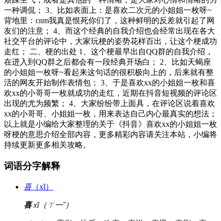
一种调侃； 3、比如表面上：是喜欢二次元的小姐姐一枚呀~
背地里：cnm我真是恨死你们了，这种鲜明的反差就引起了网
友们的注意； 4、而这个经典的自我介绍也会经常出现在各大
社交平台的评论中，大家玩梗的姿势花样百出，让这个梗成功
走红； 二、梗的出处 1、这个梗最早出自QQ群的自我介绍，
在进入到QQ群之后都会有一段经典开场白； 2、比如天蝎座
的小姐姐一枚呀~看起来这句话的很积极向上的，后来就有整
活的网友开始制作表情包； 3、于是喜欢xx的小姐姐一枚和喜
欢xx的小哥哥一枚就成功的走红，近期在抖音短视频的评论区
出现的尤为频繁； 4、大家纷纷带上面具，在评论区说着喜欢
xx的小哥哥、小姐姐一枚，用来表达自己内心最真实的想法；
以上就是小编给大家整理的关于《抖音》喜欢xx的小姐姐一枚
呀梗的意思介绍全部内容，更多精彩内容请关注本站，小编将
持续更新更多相关攻略。
词语分字解释
喜
（xǐ）
喜
xǐ（ㄒ一ˇ）