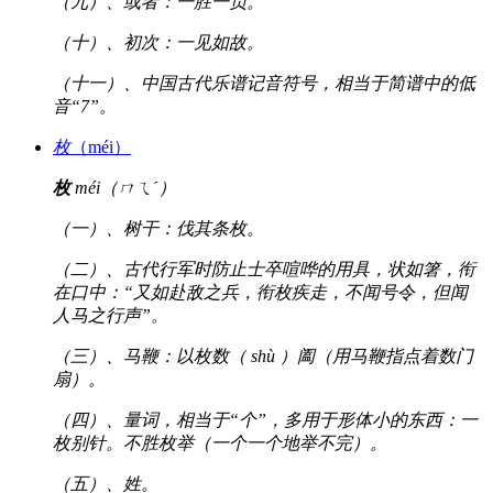
（九）、或者：一胜一负。
（十）、初次：一见如故。
（十一）、中国古代乐谱记音符号，相当于简谱中的低
音“7”。
枚
（méi）
枚
méi（ㄇㄟˊ）
（一）、树干：伐其条枚。
（二）、古代行军时防止士卒喧哗的用具，状如箸，衔
在口中：“又如赴敌之兵，衔枚疾走，不闻号令，但闻
人马之行声”。
（三）、马鞭：以枚数（ shù ）阖（用马鞭指点着数门
扇）。
（四）、量词，相当于“个”，多用于形体小的东西：一
枚别针。不胜枚举（一个一个地举不完）。
（五）、姓。