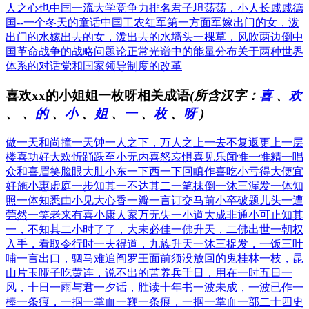
人之心也
中国一流大学竞争力排名
君子坦荡荡，小人长戚戚
德
国--一个冬天的童话
中国工农红军第一方面军
嫁出门的女，泼
出门的水
嫁出去的女，泼出去的水
墙头一棵草，风吹两边倒
中
国革命战争的战略问题
论正常光谱中的能量分布
关于两种世界
体系的对话
党和国家领导制度的改革
喜欢xx的小姐姐一枚呀相关成语
(所含汉字：
喜
、
欢
、
、
的
、
小
、
姐
、
一
、
枚
、
呀
)
做一天和尚撞一天钟
一人之下，万人之上
一去不复返
更上一层
楼
喜功好大
欢忻踊跃
至小无内
喜怒哀惧
喜见乐闻
惟一惟精
一唱
众和
喜眉笑脸
眼大肚小
东一下西一下
回瞋作喜
吃小亏得大便宜
好施小惠
虚庭一步
知其一不达其二
一笔抹倒
一沐三渥发
一体知
照
一体知悉
由小见大
心香一瓣
一言订交
马前小卒
破题儿头一遭
莞然一笑
老来有喜
小康人家
万无失一
小道大成
非通小可
止知其
一，不知其二
小时了了，大未必佳
一佛升天，二佛出世
一朝权
入手，看取令行时
一夫得道，九族升天
一沐三捉发，一饭三吐
哺
一言出口，驷马难追
阎罗王面前须没放回的鬼
桂林一枝，昆
山片玉
哑子吃黄连，说不出的苦
养兵千日，用在一时
五日一
风，十日一雨
与君一夕话，胜读十年书
一波未成，一波已作
一
棒一条痕，一掴一掌血
一鞭一条痕，一掴一掌血
一部二十四史