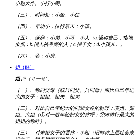
小题大作。小打小闹。
（三）、时间短：小坐。小住。
（四）、年幼小，排行最末：小孩。
（五）、谦辞：小弟。小可。小人（a.谦称自己，指地
位低；b.指人格卑鄙的人；c.指子女；d.小孩儿）。
（六）、妾：小房。
姐
（jiě）
姐
jiě（ㄐ一ㄝˇ）
（一）、称同父母（或只同父、只同母）而比自己年纪
大的女子：姐姐。姐夫。姐弟。
（二）、对比自己年纪大的同辈女性的称呼：表姐。师
姐。大姐（①对一般年轻妇女的称呼；②对排行最大的
姐姐的称呼）。
（三）、对未婚女子的通称：小姐（旧时称上层社会未