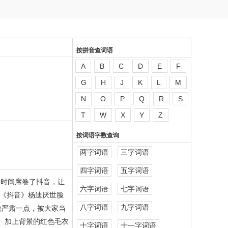
按拼音查词语
A
B
C
D
E
F
G
H
J
K
L
M
N
O
P
Q
R
S
T
W
X
Y
Z
按词语字数查询
两字词语
三字词语
四字词语
五字词语
一时间席卷了抖音，让
六字词语
七字词语
《抖音》杨迪厌世脸
八字词语
九字词语
微严肃一点，被大家当
、加上背景的红色毛衣
十字词语
十一字词语