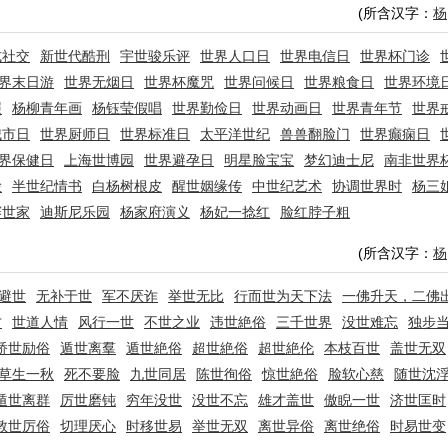
(所含汉字：
杨
式社交
新世代酷刑
宇世骏乐评
世界人口日
世界电信日
世界杯门诊
界末日游
世界无烟日
世界杯魔咒
世界问候日
世界粮食日
世界环境
照
杨柳青年画
杨钰莹假唱
世界勤俭日
世界动画日
世界青年节
世界
城市日
世界厨师日
世界标准日
太平洋世纪
兽兽翻脸门
世界癫痫日
界保健日
上海世博园
世界避孕日
明星脸宝宝
梦幻迪士尼
南非世界
脸
半世纪情书
白杨树根皮
醒世姻缘传
中世纪艺术
协调世界时
杨三
赛世家
迪斯尼乐园
杨家府演义
杨妃一捻红
脸红脖子粗
(所含汉字：
杨
避世
无补于世
军不厌诈
举世无比
行而世为天下法
一佛升天，二佛
才
世道人情
风行一世
不世之业
违世絶俗
三千世界
没世难忘
独步
矫世励俗
遁世离羣
遁世絶俗
超世絶俗
超世絶伦
本枝百世
盖世无双
草生一秋
死不要脸
九世同居
陈世徇俗
惊世絶俗
脸软心慈
随世沈
遁世离群
厉世磨钝
穷年没世
没世不忘
雄才盖世
傲睨一世
济世匡时
敦世厉俗
切理厌心
时移世易
举世无双
离世异俗
离世绝俗
时易世变