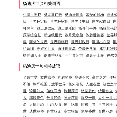
杨迪厌世脸相关词语
心墙世界杯
杨幂新广告
杨迪厌世脸
亲爱的阿杨
蹦迪
日
世界杯定律
世界杯家规
世界读书日
世界献血日
世
杯保单
迪士尼效应
迪士尼乐园
杨幂门事件
杨钰莹艳
厌学综合征
新游牧世代
岁月无痕脸
体超世锦赛
世界
病
商标的世界
世界睡眠日
世界邮政日
世博小白菜
世
姐妹团
更好的世界
迪拜世界岛
帝豪改奥迪
成功标准
护世四天王
倒拔垂杨柳
一世异朝市
蹬鼻子上脸
福尔
杨迪厌世脸相关成语
至戚世交
欺世惑俗
喜眉笑脸
亹亹不厌
高世之才
佯狂
不倦
胸怀祖国，放眼世界
杨朱泣歧
人生在世
济世之
世
论世知人
脸红耳赤
怜新厌旧
绝世超伦
绝世独立
人
满脸春色
敖世轻物
补天济世
眼空一世
人生一世，
名
人情世态
世态人情
惊世绝俗
时移世异
世异时移
世
遗世絶俗
矜世取宠
高世骇俗
承平盛世
百世不磨