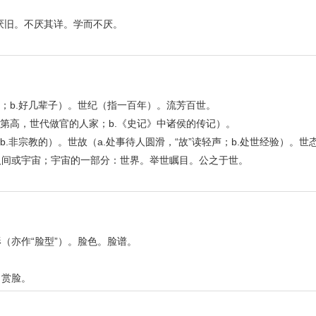
厌旧。不厌其详。学而不厌。
；b.好几辈子）。世纪（指一百年）。流芳百世。
第高，世代做官的人家；b.《史记》中诸侯的传记）。
.非宗教的）。世故（a.处事待人圆滑，“故”读轻声；b.处世经验）。世
人间或宇宙；宇宙的一部分：世界。举世瞩目。公之于世。
（亦作“脸型”）。脸色。脸谱。
。赏脸。