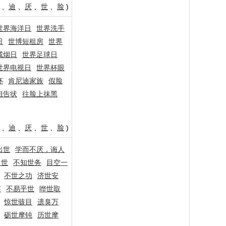
、
迪
、
厌
、
世
、
脸
)
世界海洋日
世界洗手
日
世博短租房
世界
戒烟日
世界足球日
世界电视日
世界杯眼
杯
肯尼迪家族
假脸
姐告状
往脸上抹黑
、
迪
、
厌
、
世
、
脸
)
出世
学而不厌，诲人
当世
不知世务
目空一
不世之功
济世安
浮
不易乎世
哗世取
惊世骇目
遗臭万
砺世摩钝
历世摩