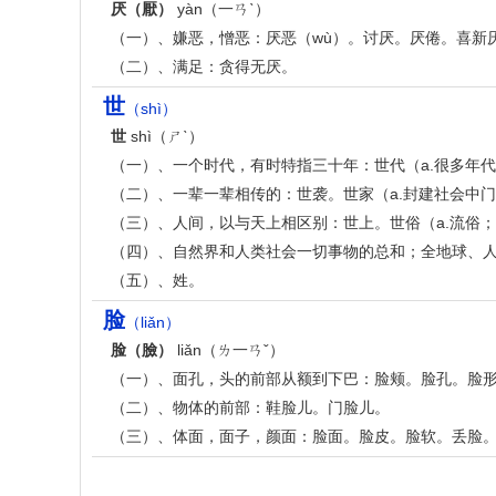
厌（厭）
yàn（一ㄢˋ）
（一）、嫌恶，憎恶：厌恶（wù）。讨厌。厌倦。喜新
（二）、满足：贪得无厌。
世
（shì）
世
shì（ㄕˋ）
（一）、一个时代，有时特指三十年：世代（a.很多年代
（二）、一辈一辈相传的：世袭。世家（a.封建社会中门
（三）、人间，以与天上相区别：世上。世俗（a.流俗；b
（四）、自然界和人类社会一切事物的总和；全地球、
（五）、姓。
脸
（liǎn）
脸（臉）
liǎn（ㄌ一ㄢˇ）
（一）、面孔，头的前部从额到下巴：脸颊。脸孔。脸形
（二）、物体的前部：鞋脸儿。门脸儿。
（三）、体面，面子，颜面：脸面。脸皮。脸软。丢脸