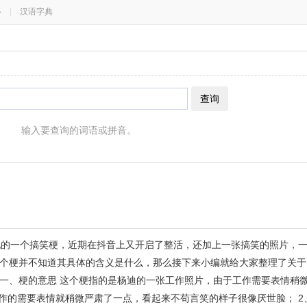
器
|
汉语字典
查询
输入要查询的词语或拼音。
现的一个搞笑梗，近期在抖音上又开启了整活，还加上一张搞笑的照片，
个梗并不知道其具体的含义是什么，那么接下来小编就给大家整理了关于
一、梗的意思 这个梗指的是杨迪的一张工作照片，由于工作需要表情稍
工作的需要表情就稍微严肃了一点，看起来不苟言笑的样子很像厌世脸； 2