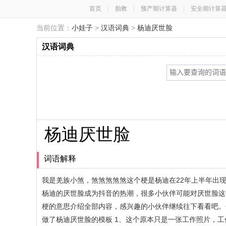
首页
|
胎教
|
预产期计算器
|
安全期计算
当前位置：
小娃子
>
汉语词典
>
杨迪厌世脸
汉语词典
杨迪厌世脸
词语解释
我是羌族小煞，煞煞煞煞煞这个梗是杨迪在22年上半年出
杨迪的厌世脸成为抖音的热潮，很多小伙伴可能对厌世脸这
梗的意思介绍全部内容，感兴趣的小伙伴继续往下看看吧。
做了杨迪厌世脸的模板 1、这个原本只是一张工作照片，