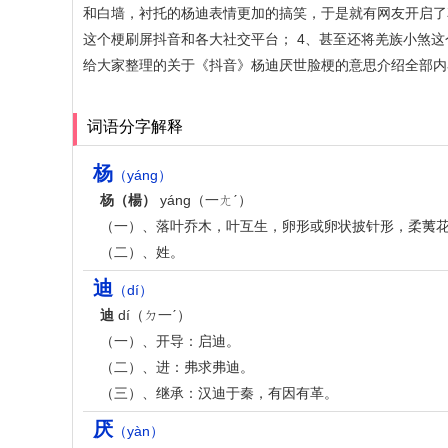
和白墙，衬托的杨迪表情更加的搞笑，于是就有网友开启了
这个梗刷屏抖音和各大社交平台； 4、甚至还将羌族小煞
给大家整理的关于《抖音》杨迪厌世脸梗的意思介绍全部内
词语分字解释
杨
（yáng）
杨（楊）
yáng（一ㄤˊ）
（一）、落叶乔木，叶互生，卵形或卵状披针形，柔荑
（二）、姓。
迪
（dí）
迪
dí（ㄉ一ˊ）
（一）、开导：启迪。
（二）、进：弗求弗迪。
（三）、继承：汉迪于秦，有因有革。
厌
（yàn）