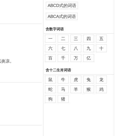
ABCD式的词语
ABCA式的词语
含数字词语
一
二
三
四
五
六
七
八
九
十
百
千
万
亿
态炎凉。
含十二生肖词语
鼠
牛
虎
兔
龙
蛇
马
羊
猴
鸡
狗
猪