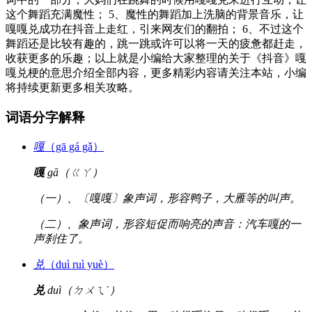
这个舞蹈充满魔性； 5、魔性的舞蹈加上洗脑的背景音乐，让
嘎嘎兑成功在抖音上走红，引来网友们的翻拍； 6、不过这个
舞蹈还是比较有趣的，跳一跳或许可以将一天的疲惫都赶走，
收获更多的乐趣；以上就是小编给大家整理的关于《抖音》嘎
嘎兑梗的意思介绍全部内容，更多精彩内容请关注本站，小编
将持续更新更多相关攻略。
词语分字解释
嘎
（gā gá gǎ）
嘎
gā（ㄍㄚ）
（一）、〔嘎嘎〕象声词，形容鸭子，大雁等的叫声。
（二）、象声词，形容短促而响亮的声音：汽车嘎的一
声刹住了。
兑
（duì ruì yuè）
兑
duì（ㄉㄨㄟˋ）