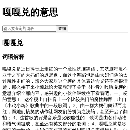
嘎嘎兑的意思
查询
嘎嘎兑
词语解释
嘎嘎兑是近日抖音上走红的一个魔性洗脑舞蹈，其洗脑程度不
亚于之前的大妈们的退退退，而这个舞蹈也是由大妈们跳的太
过魔性走红的，想必大家对这个梗的具体表达含义还不是很清
楚，那么接下来小编就给大家整理了关于《抖音》嘎嘎兑梗的
意思介绍全部内容，感兴趣的小伙伴继续往下看看吧。一、梗
的意思 1、这个梗出自抖音上一个比较热门的魔性舞蹈，出自
《小鸡小鸡》歌曲中的一段歌词； 2、由一群大妈们舞蹈而走
红，而她们搞笑的动作让网友们纷纷为之洗脑，甚至开启了翻
拍； 3、这首歌的背景音乐是比较魔性的，歌词是由各种动物
和语气词组成，甚至还有英文部分的歌词； 4、嘎嘎兑就是歌
词中的一部分，大妈们在跳舞的时候用嘎嘎兑来进行互动，让