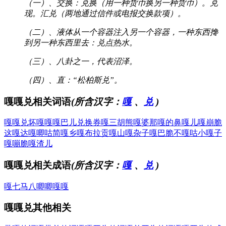
（一）、交换：兑换（用一种货币换另一种货币）。兑
现。汇兑（两地通过信件或电报交换款项）。
（二）、液体从一个容器注入另一个容器，一种东西搀
到另一种东西里去：兑点热水。
（三）、八卦之一，代表沼泽。
（四）、直：“松柏斯兑”。
嘎嘎兑相关词语
(所含汉字：
嘎
、
兑
)
嘎嘎兑
坏嘎嘎
嘎巴儿
兑换券
嘎三胡
熊嘎婆
那嘎的
鼻嘎儿
嘎崩脆
这嘎达
嘎唧咕
简嘎乡
嘎布拉
贡嘎山
嘎杂子
嘎巴脆
不嘎咕
小嘎子
嘎嘣脆
嘎渣儿
嘎嘎兑相关成语
(所含汉字：
嘎
、
兑
)
嘎七马八
唧唧嘎嘎
嘎嘎兑其他相关