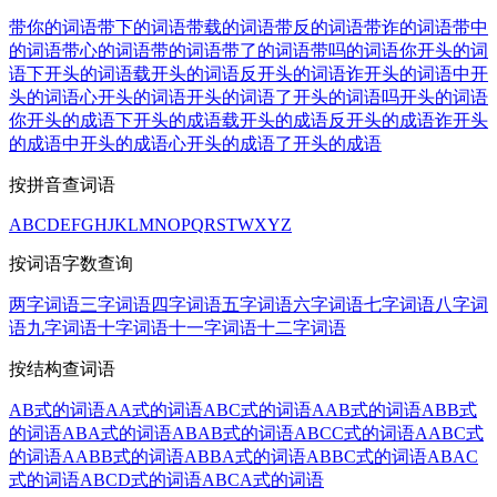
带你的词语
带下的词语
带载的词语
带反的词语
带诈的词语
带中
的词语
带心的词语
带的词语
带了的词语
带吗的词语
你开头的词
语
下开头的词语
载开头的词语
反开头的词语
诈开头的词语
中开
头的词语
心开头的词语
开头的词语
了开头的词语
吗开头的词语
你开头的成语
下开头的成语
载开头的成语
反开头的成语
诈开头
的成语
中开头的成语
心开头的成语
了开头的成语
按拼音查词语
A
B
C
D
E
F
G
H
J
K
L
M
N
O
P
Q
R
S
T
W
X
Y
Z
按词语字数查询
两字词语
三字词语
四字词语
五字词语
六字词语
七字词语
八字词
语
九字词语
十字词语
十一字词语
十二字词语
按结构查词语
AB式的词语
AA式的词语
ABC式的词语
AAB式的词语
ABB式
的词语
ABA式的词语
ABAB式的词语
ABCC式的词语
AABC式
的词语
AABB式的词语
ABBA式的词语
ABBC式的词语
ABAC
式的词语
ABCD式的词语
ABCA式的词语