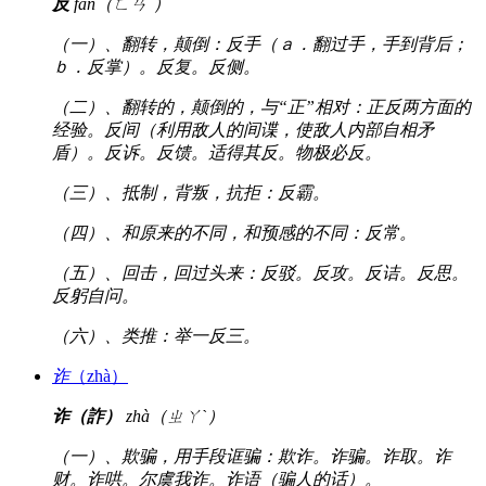
反
fǎn（ㄈㄢˇ）
（一）、翻转，颠倒：反手（ａ．翻过手，手到背后；
ｂ．反掌）。反复。反侧。
（二）、翻转的，颠倒的，与“正”相对：正反两方面的
经验。反间（利用敌人的间谍，使敌人内部自相矛
盾）。反诉。反馈。适得其反。物极必反。
（三）、抵制，背叛，抗拒：反霸。
（四）、和原来的不同，和预感的不同：反常。
（五）、回击，回过头来：反驳。反攻。反诘。反思。
反躬自问。
（六）、类推：举一反三。
诈
（zhà）
诈（詐）
zhà（ㄓㄚˋ）
（一）、欺骗，用手段诓骗：欺诈。诈骗。诈取。诈
财。诈哄。尔虞我诈。诈语（骗人的话）。