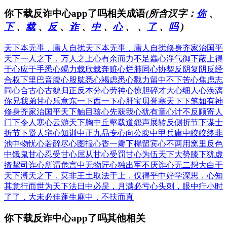
你下载反诈中心app了吗相关成语
(所含汉字：
你
、
下
、
载
、
反
、
诈
、
中
、
心
、
、
了
、
吗
)
天下本无事，庸人自扰
天下本无事，庸人自扰
修身齐家治国平
天下
一人之下，万人之上
心有余而力不足
麤心浮气
御下蔽上
得
于心应于手
悉心竭力
载欣载奔
赃心烂肺
同心协契
反阴复阴
反经
合权
下里巴音
腹心股肱
悉心竭虑
悉心戮力
留中不下
苦心焦虑
志
同心合
古心古貌
归正反本
分心劳神
心惊胆碎
才大心细
人心涣漓
你兄我弟
甘心乐意
东一下西一下
心肝宝贝
誉塞天下
下笔如有神
修身齐家治国平天下
触目骇心
先获我心
犹有童心
计不反顾
寄人
门下
令人寒心
云游天下
胸中丘壑
载道怨声
展转反侧
折节下谋士
折节下贤人
宅心知训
中正九品
专心向公
腹中甲兵
庸中皎皎
终非
池中物
忧心若醉
尽心图报
心香一瓣
下榻留宾
心不两用
窝里反
色
中饿鬼
甘心忍受
甘心屈从
甘心受罚
甘心为伍
天下大势
膝下犹虚
掎挈司诈
心所谓危
言中无物
匠心独出
军不厌诈
心无二想
大白于
天下
溥天之下，莫非王土
取法于上，仅得乎中
好学深思，心知
其意
行而世为天下法
日中必昃，月满必亏
心头刺，眼中疔
小时
了了，大未必佳
蓬生麻中，不扶而直
你下载反诈中心app了吗其他相关