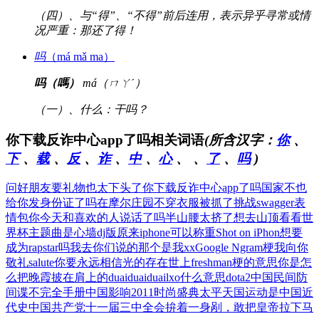
（四）、与“得”、“不得”前后连用，表示异乎寻常或情
况严重：那还了得！
吗
（má mǎ ma）
吗（嗎）
má（ㄇㄚˊ）
（一）、什么：干吗？
你下载反诈中心app了吗相关词语
(所含汉字：
你
、
下
、
载
、
反
、
诈
、
中
、
心
、
、
了
、
吗
)
问好朋友要礼物也太下头了
你下载反诈中心app了吗
国家不也
给你发身份证了吗
在摩尔庄园不穿衣服被抓了
挑战swagger表
情包
你今天和喜欢的人说话了吗
半山腰太挤了想去山顶看看
世
界杯主题曲是心墙dj版
原来iphone可以称重
Shot on iPhon
想要
成为rapstar吗
我去你们说的那个是我xx
Google Ngram梗
我向你
敬礼salute
你要永远相信光的存在世上
freshman梗的意思
你是怎
么把晚霞披在肩上的
duaiduaiduai
lxo什么意思dota2
中国民间防
间谍不完全手册
中国影响2011时尚盛典
太平天国运动是中国近
代史
中国共产党十一届三中全会
拚着一身剐，敢把皇帝拉下马