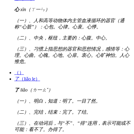
心
xīn（ㄒ一ㄣ）
（一）、人和高等动物体内主管血液循环的器官（通
称“心脏”）：心包。心律。心衰。心悸。
（二）、中央，枢纽，主要的：心腹。中心。
（三）、习惯上指思想的器官和思想情况，感情等：心
理。心曲。心魄。心地。心扉。衷心。心旷神怡。人心
惟危。
（）
了
（liǎo le）
了
liǎo（ㄌ一ㄠˇ）
（一）、明白，知道：明了。一目了然。
（二）、完结，结束：完了。了结。
（三）、在动词后，与“不”、“得”连用，表示可能或不
可能：看不了。办得了。