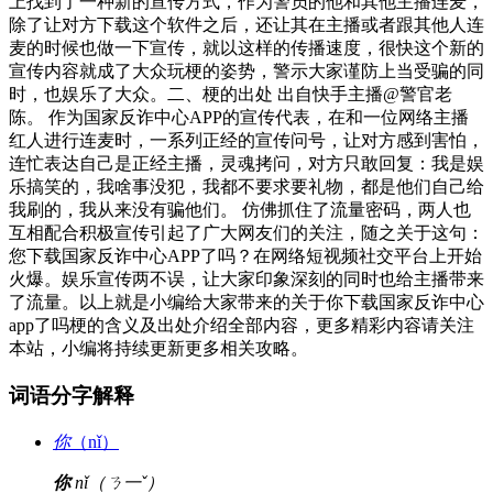
上找到了一种新的宣传方式，作为警员的他和其他主播连麦，
除了让对方下载这个软件之后，还让其在主播或者跟其他人连
麦的时候也做一下宣传，就以这样的传播速度，很快这个新的
宣传内容就成了大众玩梗的姿势，警示大家谨防上当受骗的同
时，也娱乐了大众。二、梗的出处 出自快手主播@警官老
陈。 作为国家反诈中心APP的宣传代表，在和一位网络主播
红人进行连麦时，一系列正经的宣传问号，让对方感到害怕，
连忙表达自己是正经主播，灵魂拷问，对方只敢回复：我是娱
乐搞笑的，我啥事没犯，我都不要求要礼物，都是他们自己给
我刷的，我从来没有骗他们。 仿佛抓住了流量密码，两人也
互相配合积极宣传引起了广大网友们的关注，随之关于这句：
您下载国家反诈中心APP了吗？在网络短视频社交平台上开始
火爆。娱乐宣传两不误，让大家印象深刻的同时也给主播带来
了流量。以上就是小编给大家带来的关于你下载国家反诈中心
app了吗梗的含义及出处介绍全部内容，更多精彩内容请关注
本站，小编将持续更新更多相关攻略。
词语分字解释
你
（nǐ）
你
nǐ（ㄋ一ˇ）