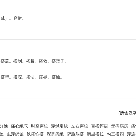
盗贼）。穿凿。
。搭盖。搭制。搭桥。搭救。搭架子。
。搭帮。搭腔。搭话。搭界。搭讪。
(所含汉
分娩
痛心絶气
时空穿梭
穿鍼引线
左右穿梭
百搭评语
无痛病房
痛
屋
虫穿蚁蚀
铁搭铁搭
深恶痛絶
驴脸瓜搭
滴里搭拉
勾三搭四
穿连