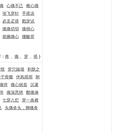
痛
心痛不己
椎心痛
张飞穿针
手搭凉
必丢疋搭
戳穿试
痛痛切切
痛彻心
扼腕痛心
腰酸背
字：
疼
、
痛
、
穿
、
搭
)
痛恨
穿穴踰墙
剥肤之
痛于骨髓
伴风搭雨
附
痛痒
痛心病首
沉著
痒
痛深恶绝
酣痛淋
七穿八烂
穿一条裤
邑
头痛灸头，脚痛灸