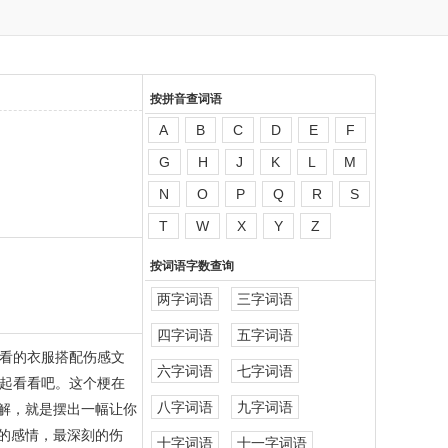
按拼音查词语
A
B
C
D
E
F
G
H
J
K
L
M
N
O
P
Q
R
S
T
W
X
Y
Z
按词语字数查询
两字词语
三字词语
四字词语
五字词语
看的衣服搭配伤感文
六字词语
七字词语
起看看吧。这个梗在
八字词语
九字词语
解，就是摆出一幅让你
的感情，最深刻的伤
十字词语
十一字词语