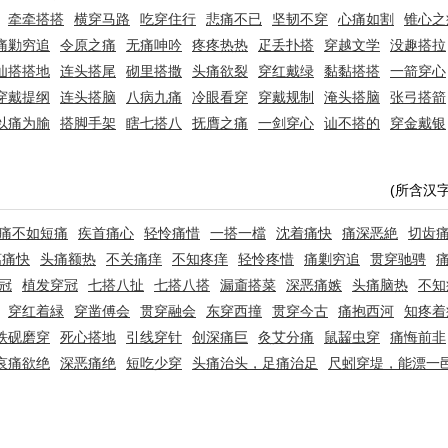
牵牵搭搭
横穿马路
吃穿住行
悲痛不已
坚韧不穿
心痛如割
锥心之
痛勦穷追
令原之痛
无痛呻吟
疼疼热热
疋丢扑搭
穿越文学
没趣搭拉
讪搭搭地
连头搭尾
砌里搭撒
头痛欲裂
穿红戴绿
黏黏搭搭
一箭穿心
穿戴提纲
连头搭脑
八病九痛
冷眼看穿
穿戴规制
淹头搭脑
张弓搭箭
以痛为腧
搭脚手架
瞎七搭八
抚膺之痛
一剑穿心
讪不搭的
穿金戴银
(所含汉
痛不如短痛
疾首痛心
轻怜痛惜
一搭一檔
沈着痛快
痛深恶絶
切齿
漓痛快
头痛额热
不关痛痒
不知疼痒
轻怜疼惜
痛剿穷追
贯穿驰骋
冠
植发穿冠
七搭八扯
七搭八搭
漏齑搭菜
深恶痛嫉
头痛脑热
不知
穿红着緑
穿凿傅会
贯穿融会
东穿西撞
贯穿今古
痛抱西河
知疼着
铁砚磨穿
死心搭地
引线穿针
创深痛巨
灸艾分痛
鼠齧虫穿
痛悔前非
哀痛欲绝
深恶痛绝
短吃少穿
头痛治头，足痛治足
尺蚓穿堤，能漂一