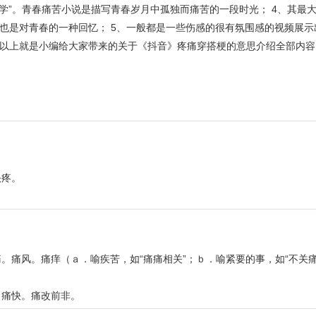
苦文学”。青春痛苦小说是描写青春岁月中孤独而痛苦的一段时光； 4、其最
也是对青春的一种回忆； 5、一般都是一些伤感的很有氛围感的视频展示
以上就是小编给大家带来的关于《抖音》疼痛穿搭梗的意思介绍全部内容
头疼。
。痛风。痛痒（ａ．喻疾苦，如“痛痛相关”；ｂ．喻紧要的事，如“不关痛
。痛快。痛改前非。