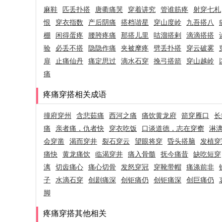
麻鞋
匹丢扑搭
唐衢痛哭
穿着讲究
管谁筋疼
射穿七札
恨
穿衣指数
产后阴痛
搭档谐星
穿山度岭
九吾搭八
棚
闲得蛋疼
腰胯疼痛
那搭儿里
咭溜搭剌
滴滴搭搭
验
必丢不搭
隐隐作痛
夹被摩疼
劈丢扑搭
穿云破雾
扉
止痛仙丹
痛定思过
滴水石穿
挽弓搭箭
穿山越岭
痛
疼痛穿搭相关成语
撞府穿州
含悲茹痛
西河之痛
痛饮黄龙府
箭穿雁口
长
痛
亲者痛，仇者快
穿衣吃饭
口谈道德，志在穿窬
淋
会穿凿
渴而穿井
裂石穿云
望眼将穿
昏头搭脑
发植穿
痛快
黄龙痛饮
临渴穿井
痛入骨髓
抚今痛昔
缺吃短穿
漓
切齿痛心
痛心切骨
发怒穿冠
穿靴带帽
痛涤前非
子
水滴石穿
创剧痛深
创钜痛仍
创钜痛深
创巨痛仍
脚
疼痛穿搭其他相关