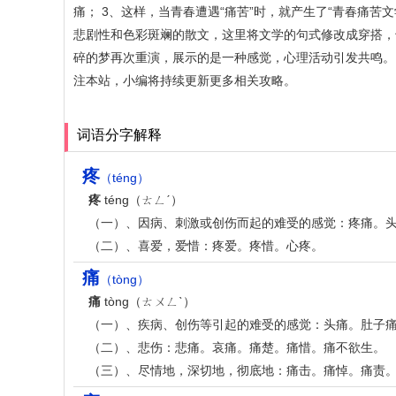
痛； 3、这样，当青春遭遇“痛苦”时，就产生了“青春痛
悲剧性和色彩斑斓的散文，这里将文学的句式修改成穿搭，
碎的梦再次重演，展示的是一种感觉，心理活动引发共鸣。
注本站，小编将持续更新更多相关攻略。
词语分字解释
疼
（téng）
疼
téng（ㄊㄥˊ）
（一）、因病、刺激或创伤而起的难受的感觉：疼痛。
（二）、喜爱，爱惜：疼爱。疼惜。心疼。
痛
（tòng）
痛
tòng（ㄊㄨㄥˋ）
（一）、疾病、创伤等引起的难受的感觉：头痛。肚子痛
（二）、悲伤：悲痛。哀痛。痛楚。痛惜。痛不欲生。
（三）、尽情地，深切地，彻底地：痛击。痛悼。痛责