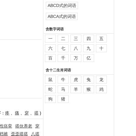
ABCD式的词语
ABCA式的词语
含数字词语
一
二
三
四
五
六
七
八
九
十
百
千
万
亿
含十二生肖词语
鼠
牛
虎
兔
龙
蛇
马
羊
猴
鸡
狗
猪
字：
疼
、
痛
、
穿
、
搭
)
性痉挛
搭伙养老
穿
裆裤
歪歪搭搭
八搭