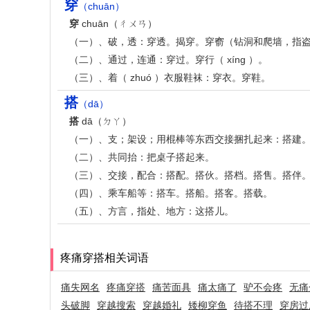
穿
（chuān）
穿
chuān（ㄔㄨㄢ）
（一）、破，透：穿透。揭穿。穿窬（钻洞和爬墙，指
（二）、通过，连通：穿过。穿行（ xíng ）。
（三）、着（ zhuó ）衣服鞋袜：穿衣。穿鞋。
搭
（dā）
搭
dā（ㄉㄚ）
（一）、支；架设；用棍棒等东西交接捆扎起来：搭建
（二）、共同抬：把桌子搭起来。
（三）、交接，配合：搭配。搭伙。搭档。搭售。搭伴
（四）、乘车船等：搭车。搭船。搭客。搭载。
（五）、方言，指处、地方：这搭儿。
疼痛穿搭相关词语
痛失网名
疼痛穿搭
痛苦面具
痛太痛了
驴不会疼
无痛
头破脚
穿越搜索
穿越婚礼
矮柳穿鱼
待搭不理
穿房过