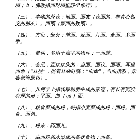
墙；ｂ．佛教指面对墙壁静坐修行）。
（三）、事物的外表：地面。面友（表面的、非真心相
交的朋友）。面额（票面的数额）。
（四）、方位，部分：前面。反面。片面。全面。多面
手。
（五）、量词，多用于扁平的物件：一面鼓。
（六）、会见，直接接头的：当面。面议。面晤。耳提
面命（“耳提”，提着耳朵叮嘱；“面命”，当面指教，形
容教诲殷切）。
（七）、几何学上指线移动所生成的形迹，有长有宽没
有厚的形：平面。曲（ qū ）面。
（八）、粮食磨成的粉，特指小麦磨成的粉：面粉。面
食。面包。
（九）、粉末：药面儿。
（十）、由面粉和水做成的条状食物：面条。