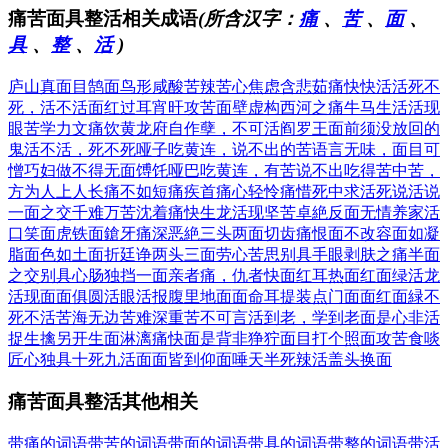
痛苦面具整活相关成语
(所含汉字：
痛
、
苦
、
面
、
具
、
整
、
活
)
庐山真面目
鹄面鸟形
咸酸苦辣
苦心焦虑
含悲茹痛
快快活活
死不
死，活不活
面红过耳
宵旰攻苦
面壁虚构
西河之痛
牛马生活
活现
眼
苦学力文
痛饮黄龙府
自作孽，不可活
阎罗王面前须没放回的
鬼
活不活，死不死
哑子吃黄连，说不出的苦
语言无味，面目可
憎
巧妇做不得无面馎饦
哑巴吃黄连，有苦说不出
吃得苦中苦，
方为人上人
长痛不如短痛
疾首痛心
轻怜痛惜
死中求活
死说活说
一面之交
千难万苦
沈着痛快
生龙活现
坚苦卓絶
反面无情
养家活
口
笑面虎
铁面鎗牙
痛深恶絶
三头两面
切齿痛恨
面不改容
面如凝
脂
面色如土
面折廷诤
两头三面
劳心苦思
别具手眼
剥肤之痛
半面
之交
别具心肠
独挡一面
亲者痛，仇者快
面红耳热
面红面绿
活龙
活现
面面俱圆
活眼活报
腹里地面
面命耳提
装点门面
面红面緑
不
死不活
苦海无边
苦难深重
苦不可言
活到老，学到老
面是心非
活
捉生擒
另开生面
淋漓痛快
面是背非
狰狞面目
打个照面
攻苦食啖
匠心独具
十死九活
面面皆到
仰面唾天
半死辣活
盖头换面
痛苦面具整活其他相关
带痛的词语
带苦的词语
带面的词语
带具的词语
带整的词语
带活