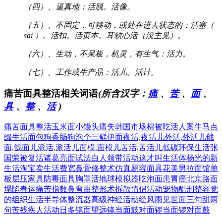
（四）、逼真地：活脱。活像。
（五）、不固定，可移动，或处在进去状态的：活塞（
sāi ）。活扣。活页本。耳软心活（没主见）。
（六）、生动，不呆板，机灵，有生气：活力。
（七）、工作或生产品：活儿。活计。
痛苦面具整活相关词语
(所含汉字：
痛
、
苦
、
面
、
具
、
整
、
活
)
痛苦面具整活
玉米面小馒头
痛失韩国市场
棉被吃活人案
牛马点
缀生活
面包狗香肠狗
泡个三鲜伊面
夜活,夜活儿
外活,外活儿
戗
面,戗面儿
派活,派活儿
面模,面模儿
苦活,苦活儿
低碳环保生活
张
国荣被复活
诸葛亮面试法
白人领带活动
这才叫生活体
杨光的新
生活
淘宝卖生活费
宽鼻骨修整术
仿真易容面具
花美男拉面馆
单
板层压家具
防毒面具胸罩
活地球模拟器
吃泡面患胃癌
北京路面
塌陷
春运痛苦指数
鼻弯曲整形术
拆散情侣活动
宠物酷刑整容
党
的组织生活
半导体整流器
高级神经活动
经风雨见世面
三句甜两
句苦
残疾人活动日
多镜面望远镜
当面鼓对面锣
当面锣对面鼓