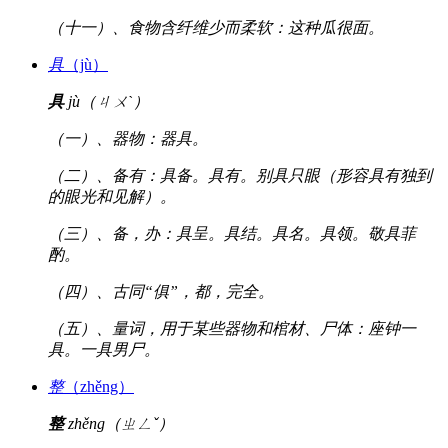
（十一）、食物含纤维少而柔软：这种瓜很面。
具
（jù）
具
jù（ㄐㄨˋ）
（一）、器物：器具。
（二）、备有：具备。具有。别具只眼（形容具有独到
的眼光和见解）。
（三）、备，办：具呈。具结。具名。具领。敬具菲
酌。
（四）、古同“俱”，都，完全。
（五）、量词，用于某些器物和棺材、尸体：座钟一
具。一具男尸。
整
（zhěng）
整
zhěng（ㄓㄥˇ）