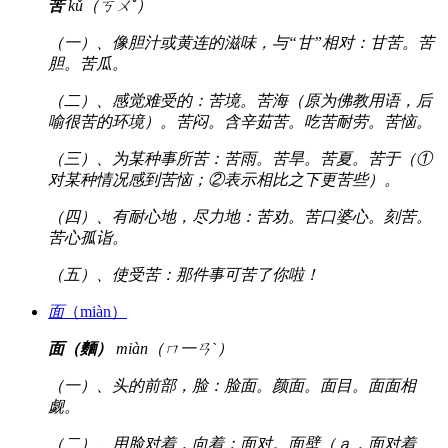
苦
kǔ（ㄎㄨˇ）
（一）、像胆汁或黄连的滋味，与“甘”相对：甘苦。苦
胆。苦瓜。
（二）、感觉难受的：苦境。苦海（原为佛教用语，后
喻很苦的环境）。苦闷。含辛茹苦。吃苦耐劳。苦恼。
（三）、为某种事所苦：苦雨。苦旱。苦夏。苦于（①
对某种情况感到苦恼；②表示相比之下更苦些）。
（四）、有耐心地，尽力地：苦劝。苦口婆心。刻苦。
苦心孤诣。
（五）、使受苦：那件事可苦了你啦！
面
（miàn）
面（麵）
miàn（ㄇ一ㄢˋ）
（一）、头的前部，脸：脸面。颜面。面目。面面相
觑。
（二）、用脸对着，向着：面对。面壁（ａ．面对着