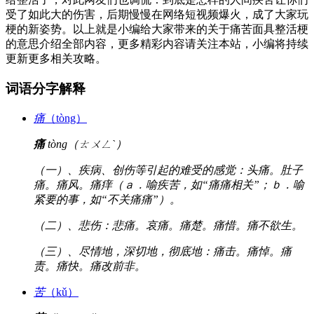
受了如此大的伤害，后期慢慢在网络短视频爆火，成了大家玩
梗的新姿势。以上就是小编给大家带来的关于痛苦面具整活梗
的意思介绍全部内容，更多精彩内容请关注本站，小编将持续
更新更多相关攻略。
词语分字解释
痛
（tòng）
痛
tòng（ㄊㄨㄥˋ）
（一）、疾病、创伤等引起的难受的感觉：头痛。肚子
痛。痛风。痛痒（ａ．喻疾苦，如“痛痛相关”；ｂ．喻
紧要的事，如“不关痛痛”）。
（二）、悲伤：悲痛。哀痛。痛楚。痛惜。痛不欲生。
（三）、尽情地，深切地，彻底地：痛击。痛悼。痛
责。痛快。痛改前非。
苦
（kǔ）