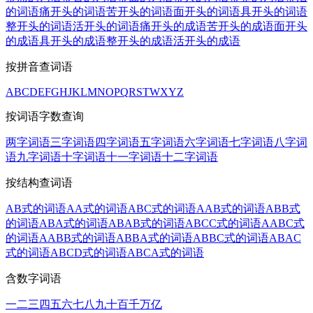
的词语
痛开头的词语
苦开头的词语
面开头的词语
具开头的词语
整开头的词语
活开头的词语
痛开头的成语
苦开头的成语
面开头
的成语
具开头的成语
整开头的成语
活开头的成语
按拼音查词语
A
B
C
D
E
F
G
H
J
K
L
M
N
O
P
Q
R
S
T
W
X
Y
Z
按词语字数查询
两字词语
三字词语
四字词语
五字词语
六字词语
七字词语
八字词
语
九字词语
十字词语
十一字词语
十二字词语
按结构查词语
AB式的词语
AA式的词语
ABC式的词语
AAB式的词语
ABB式
的词语
ABA式的词语
ABAB式的词语
ABCC式的词语
AABC式
的词语
AABB式的词语
ABBA式的词语
ABBC式的词语
ABAC
式的词语
ABCD式的词语
ABCA式的词语
含数字词语
一
二
三
四
五
六
七
八
九
十
百
千
万
亿