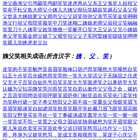
渔父曲
渔父引
鸬鷀笑
鸬鹚笑
笑迷虎
再从父
东王父
鬼笑人
姑祖父
笑矣乎
杜父鱼
大师父
小姨儿
大姨父
闹玩笑
龋齿笑
越石父
县父母
父世县
大姨姐
衆父父
师尚父
公父训
笑弥弥
父亲节
买笑金
笑咧咧
渔父行
祖父母
陪笑脸
笑中刀
笑迷糊
二姨娘
老师父
叔祖父
笑融融
笑里刀
十八姨
宰父姓
笑微微
一笑粲
开口笑
大王父
从父兄
小姨娘
单父琴
笑靥金
师父娘
丁父艰
堂伯父
父子军
阿棃姨
笑咳咳
笑呷呷
笑靥儿
笑眯虎
老父台
姨父笑相关成语
(所含汉字：
姨
、
父
、
笑
)
皮笑肉不笑
笑貌声音
喜眉笑脸
掩口胡卢而笑
哑然大笑
哑然自笑
以五十步笑百步
嫣然而笑
莞然一笑
天大笑话
父子无隔宿之仇
虎
父无犬子
言笑自如
先号后笑
见笑大方
笑面虎
笑之以鼻
烘堂大笑
认贼为父
拈花微笑
莞尔而笑
言笑自若
认敌作父
父母之命，媒妁
之言
语笑喧哗
语笑喧呼
眼笑眉舒
倚门献笑
追欢买笑
依门卖笑
传
为笑柄
付诸一笑
子孝父慈
田父之获
不值一笑
重生父母
眼笑眉飞
喜眉笑眼
谈笑自如
谑浪笑敖
喜笑颜开
笑处藏刀
眉飞眼笑
眉花眼
笑
田父野叟
买笑寻欢
一笑了事
破涕成笑
轰堂大笑
一笑一颦
一嚬
一笑
言笑不苟
一笑置之
父母之国
谄笑胁肩
破愁为笑
开眉笑眼
父
紫儿朱
追欢卖笑
买笑迎欢
夸父追日
嘻笑怒骂
认仇作父
一日为
师，终身为父
嬉笑怒骂，皆成文章
相视而笑，莫逆于心
庆父不