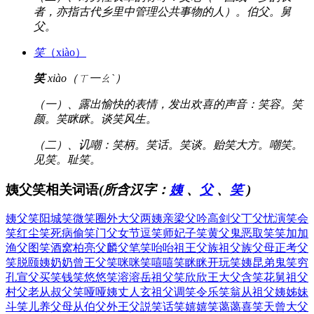
者，亦指古代乡里中管理公共事物的人）。伯父。舅
父。
笑
（xiào）
笑
xiào（ㄒ一ㄠˋ）
（一）、露出愉快的表情，发出欢喜的声音：笑容。笑
颜。笑眯眯。谈笑风生。
（二）、讥嘲：笑柄。笑话。笑谈。贻笑大方。嘲笑。
见笑。耻笑。
姨父笑相关词语
(所含汉字：
姨
、
父
、
笑
)
姨父笑
阳城笑
微笑圈
外大父
两姨亲
梁父吟
高剑父
丁父忧
演笑会
笑红尘
笑死病
偷笑门
父女节
逗笑师
妃子笑
黄父鬼
恶取笑
笑加加
渔父图
笑酒窝
柏亮父
麟父笔
笑咍咍
祖王父
族祖父
族父母
正考父
笑脱颐
姨奶奶
曾王父
笑咪咪
笑嘻嘻
笑眯眯
开玩笑
姨昆弟
鬼笑穷
孔宣父
买笑钱
笑悠悠
笑溶溶
岳祖父
笑欣欣
王大父
含笑花
舅祖父
村父老
从叔父
笑哑哑
姨丈人
玄祖父
调笑令
乐笑翁
从祖父
姨姊妹
斗笑儿
养父母
从伯父
外王父
説笑话
笑嬉嬉
笑蔼蔼
喜笑天
曾大父