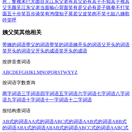
死，鲁难未已
无面目见江东父老
有其父必有其子
不知其子视其
父
无颜见江东父老
当面输心背面笑
有是父必有是子
嗔拳不打笑
面
五十步笑百步
谈笑有鸿儒
知子莫若父
皮笑肉不笑
七姑八姨
歌
吟笑呼
姨父笑其他相关
带姨的词语
带父的词语
带笑的词语
姨开头的词语
父开头的词语
笑开头的词语
父开头的成语
笑开头的成语
按拼音查词语
A
B
C
D
E
F
G
H
J
K
L
M
N
O
P
Q
R
S
T
W
X
Y
Z
按词语字数查询
两字词语
三字词语
四字词语
五字词语
六字词语
七字词语
八字词
语
九字词语
十字词语
十一字词语
十二字词语
按结构查词语
AB式的词语
AA式的词语
ABC式的词语
AAB式的词语
ABB式
的词语
ABA式的词语
ABAB式的词语
ABCC式的词语
AABC式