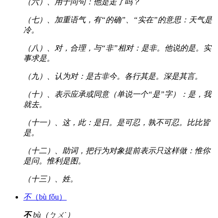
（六）、用于问句：他是走了吗？
（七）、加重语气，有“的确”、“实在”的意思：天气是
冷。
（八）、对，合理，与“非”相对：是非。他说的是。实
事求是。
（九）、认为对：是古非今。各行其是。深是其言。
（十）、表示应承或同意（单说一个“是”字）：是，我
就去。
（十一）、这，此：是日。是可忍，孰不可忍。比比皆
是。
（十二）、助词，把行为对象提前表示只这样做：惟你
是问。惟利是图。
（十三）、姓。
不
（bù fǒu）
不
bù（ㄅㄨˋ）