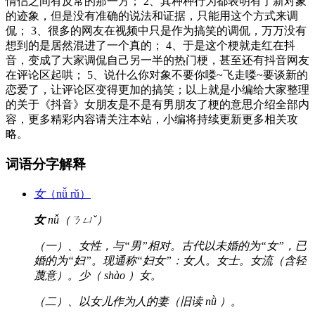
情侣之间有反常的那一方； 2、其种种行为都表明有了新对象
的迹象，但是没有准确的说法和证据，只能用这个方式来调
侃； 3、很多的网友在视频中只是作为搞笑的调侃，万万没有
想到的是居然混进了一个真的； 4、于是这个梗就走红在抖
音，变成了大家调侃自己另一半的热门梗，甚至还有抖音网友
在评论区起哄； 5、说什么你对象不要你喽~飞走喽~要谈新的
恋爱了，让评论区变得更加的搞笑；以上就是小编给大家整理
的关于《抖音》女朋友是不是有男朋友了梗的意思介绍全部内
容，更多精彩内容请关注本站，小编将持续更新更多相关攻
略。
词语分字解释
女
（nǚ rǔ）
女
nǚ（ㄋㄩˇ）
（一）、女性，与“男”相对。古代以未婚的为“女”，已
婚的为“妇”。现通称“妇女”：女人。女士。女流（含轻
蔑意）。少（ shào ）女。
（二）、以女儿作为人的妻（旧读 nǜ ）。