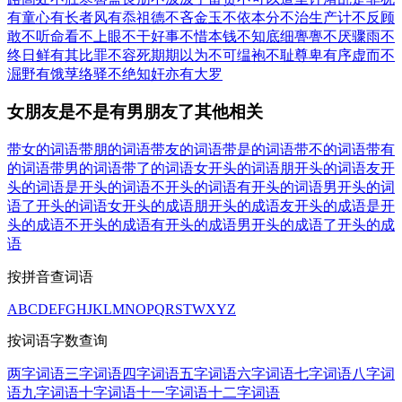
有童心
有长者风
有忝祖德
不吝金玉
不依本分
不治生产
计不反顾
敢不听命
看不上眼
不干好事
不惜本钱
不知底细
亹亹不厌
骤雨不
终日
鲜有其比
罪不容死
期期以为不可
缊袍不耻
尊卑有序
虚而不
淈
野有饿莩
络驿不绝
知奸亦有大罗
女朋友是不是有男朋友了其他相关
带女的词语
带朋的词语
带友的词语
带是的词语
带不的词语
带有
的词语
带男的词语
带了的词语
女开头的词语
朋开头的词语
友开
头的词语
是开头的词语
不开头的词语
有开头的词语
男开头的词
语
了开头的词语
女开头的成语
朋开头的成语
友开头的成语
是开
头的成语
不开头的成语
有开头的成语
男开头的成语
了开头的成
语
按拼音查词语
A
B
C
D
E
F
G
H
J
K
L
M
N
O
P
Q
R
S
T
W
X
Y
Z
按词语字数查询
两字词语
三字词语
四字词语
五字词语
六字词语
七字词语
八字词
语
九字词语
十字词语
十一字词语
十二字词语