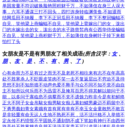
单
因发量不符识破换脸艳照
积财千万﹐不如薄伎在身
三人误大
事，六耳不通谋
三打不回头，四打连身转
临渊羡鱼,不如退而
结网
瓜田不纳履﹐李下不正冠
瓜田不纳履﹐李下不整冠
蝙蝠不
自见﹐笑他梁上燕
蝙蝠不自见，笑他梁上鷰
嫁出门的女，泼出
门的水
嫁出去的女，泼出去的水
子路曾皙冉有公西华侍坐
蝙蝠
不自见，笑他梁上燕
积财千万，不如薄伎在身
树叶子掉下来都
怕打了头
女朋友是不是有男朋友了相关成语
(所含汉字：
女
、
朋
、
友
、
是
、
不
、
有
、
男
、
了
)
心有余而力不足
有过之而无不及
老死不相往来
有志不在年高
高
处不胜寒
杀人不眨眼
皮笑肉不笑
一去不复返
层出不穷
迫不及待
意想不到
不知所措
不动声色
爱不释手
与众不同
不知不觉
不由自
主
不知所以
何乐而不为
迅雷不及掩耳
百思不得其解
以能问于不
能，以多问于寡
临危不俱
羣而不党
不遗馀力
昨非今是
有初鲜终
正大不阿
子女金帛
騃女痴男
騃女痴儿
寡妇鳏男
豪迈不羁
留中不
下
勇男蠢妇
青女素娥
有首有尾
有幸有不幸
玉女金童
敢怒不敢言
是非轻重
有命无运
人生地不熟
死不死，活不活
扞格不入
举措不
定
永传不朽
愤恨不平
固执不通
刻鹄不成
下笔如有神
行不由西州
路
高处不胜寒
簪盍良朋
不汲汲于富贵
不可以道里计
淆乱是非
犹