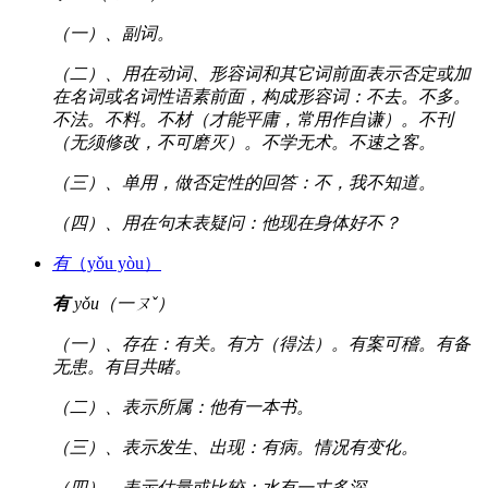
（一）、副词。
（二）、用在动词、形容词和其它词前面表示否定或加
在名词或名词性语素前面，构成形容词：不去。不多。
不法。不料。不材（才能平庸，常用作自谦）。不刊
（无须修改，不可磨灭）。不学无术。不速之客。
（三）、单用，做否定性的回答：不，我不知道。
（四）、用在句末表疑问：他现在身体好不？
有
（yǒu yòu）
有
yǒu（一ㄡˇ）
（一）、存在：有关。有方（得法）。有案可稽。有备
无患。有目共睹。
（二）、表示所属：他有一本书。
（三）、表示发生、出现：有病。情况有变化。
（四）、表示估量或比较：水有一丈多深。