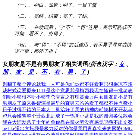
（一）、明白，知道：明了。一目了然。
（二）、完结，结束：完了。了结。
（三）、在动词后，与“不”、“得”连用，表示可能或不
可能：看不了。办得了。
（四）、与“得”、“不得”前后连用，表示异乎寻常或情
况严重：那还了得！
女朋友是不是有男朋友了相关词语
(所含汉字：
女
、
朋
、
友
、
是
、
不
、
有
、
男
、
了
)
别翻了整个评论就我一人
可是你们xx都不好看啊
只想乘凉不想
栽树式恋爱
原来1111是这个意思
我是梅西我现在慌得一批
老表
们听不够根本听不够
李总管言之有理赏金万两
女朋友是不是有
男朋友了
原来鲁智深是最早的直男
云爸爸看了都忍不住点赞
小
日子过得不错的日本人
二舅治好了我的精神内耗
铁树不开花乌
鸦只会谩骂
整个晋西北乱成了一锅粥
小蓝是我的谢谢各位散会
我在大润发杀了十年的鱼
你靠在篝火旁没有感觉吗
憋不出文案
be like
退出文坛我是极力反对的
你是我用青春换来的累赘
OMG
这是俺的baby
没有一个地瓜能逃出福建
看表情就觉得故事不简