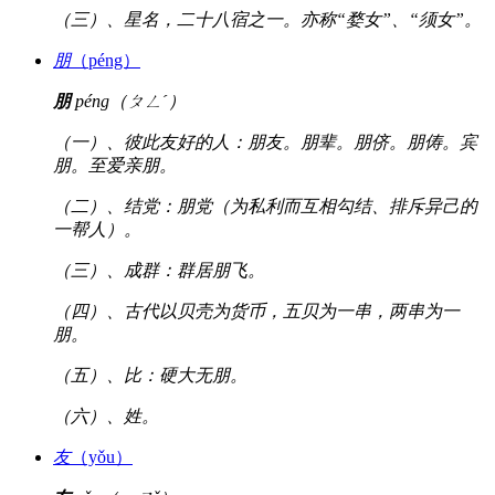
（三）、星名，二十八宿之一。亦称“婺女”、“须女”。
朋
（péng）
朋
péng（ㄆㄥˊ）
（一）、彼此友好的人：朋友。朋辈。朋侪。朋俦。宾
朋。至爱亲朋。
（二）、结党：朋党（为私利而互相勾结、排斥异己的
一帮人）。
（三）、成群：群居朋飞。
（四）、古代以贝壳为货币，五贝为一串，两串为一
朋。
（五）、比：硬大无朋。
（六）、姓。
友
（yǒu）