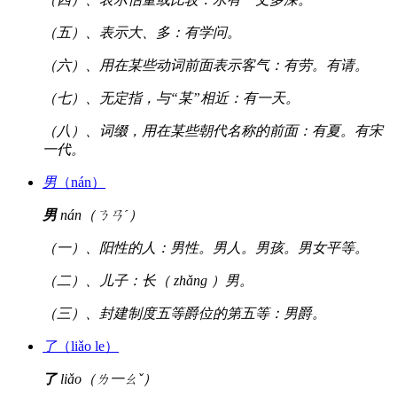
（五）、表示大、多：有学问。
（六）、用在某些动词前面表示客气：有劳。有请。
（七）、无定指，与“某”相近：有一天。
（八）、词缀，用在某些朝代名称的前面：有夏。有宋
一代。
男
（nán）
男
nán（ㄋㄢˊ）
（一）、阳性的人：男性。男人。男孩。男女平等。
（二）、儿子：长（ zhǎng ）男。
（三）、封建制度五等爵位的第五等：男爵。
了
（liǎo le）
了
liǎo（ㄌ一ㄠˇ）