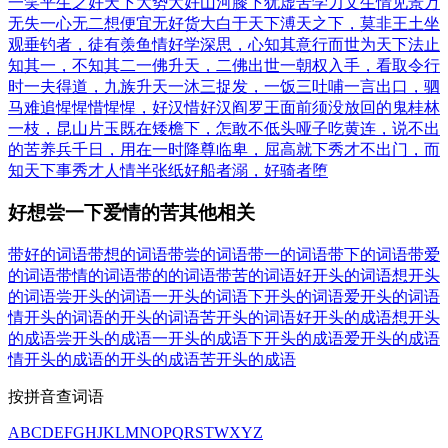
一笑
平生之好
天下大势
大好山河
膝下犹虚
苦学力文
生情见景
万
无失一
心无二想
便宜无好货
大白于天下
溥天之下，莫非王土
坐
观垂钓者，徒有羡鱼情
好学深思，心知其意
行而世为天下法
止
知其一，不知其二
一佛升天，二佛出世
一朝权入手，看取令行
时
一夫得道，九族升天
一沐三捉发，一饭三吐哺
一言出口，驷
马难追
惺惺惜惺惺，好汉惜好汉
阎罗王面前须没放回的鬼
桂林
一枝，昆山片玉
既在矮檐下，怎敢不低头
哑子吃黄连，说不出
的苦
养兵千日，用在一时
降尊临卑，屈高就下
秀才不出门，而
知天下事
秀才人情半张纸
好船者溺，好骑者堕
好想尝一下爱情的苦其他相关
带好的词语
带想的词语
带尝的词语
带一的词语
带下的词语
带爱
的词语
带情的词语
带的的词语
带苦的词语
好开头的词语
想开头
的词语
尝开头的词语
一开头的词语
下开头的词语
爱开头的词语
情开头的词语
的开头的词语
苦开头的词语
好开头的成语
想开头
的成语
尝开头的成语
一开头的成语
下开头的成语
爱开头的成语
情开头的成语
的开头的成语
苦开头的成语
按拼音查词语
A
B
C
D
E
F
G
H
J
K
L
M
N
O
P
Q
R
S
T
W
X
Y
Z