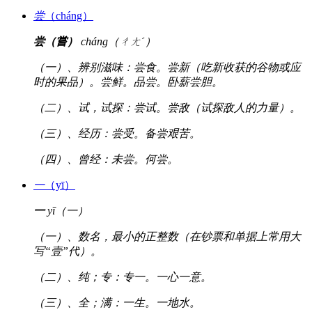
尝
（cháng）
尝（嘗）
cháng（ㄔㄤˊ）
（一）、辨别滋味：尝食。尝新（吃新收获的谷物或应
时的果品）。尝鲜。品尝。卧薪尝胆。
（二）、试，试探：尝试。尝敌（试探敌人的力量）。
（三）、经历：尝受。备尝艰苦。
（四）、曾经：未尝。何尝。
一
（yī）
一
yī（一）
（一）、数名，最小的正整数（在钞票和单据上常用大
写“壹”代）。
（二）、纯；专：专一。一心一意。
（三）、全；满：一生。一地水。