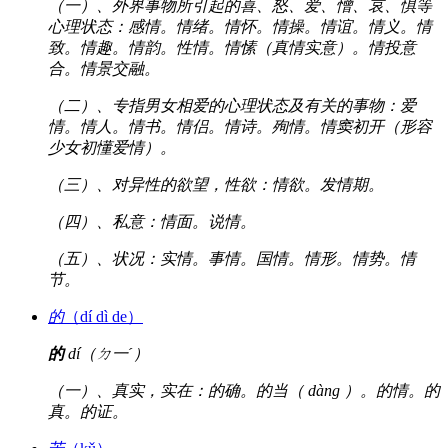
（一）、外界事物所引起的喜、怒、爱、憎、哀、惧等
心理状态：感情。情绪。情怀。情操。情谊。情义。情
致。情趣。情韵。性情。情愫（真情实意）。情投意
合。情景交融。
（二）、专指男女相爱的心理状态及有关的事物：爱
情。情人。情书。情侣。情诗。殉情。情窦初开（形容
少女初懂爱情）。
（三）、对异性的欲望，性欲：情欲。发情期。
（四）、私意：情面。说情。
（五）、状况：实情。事情。国情。情形。情势。情
节。
的
（dí dì de）
的
dí（ㄉ一ˊ）
（一）、真实，实在：的确。的当（ dàng ）。的情。的
真。的证。