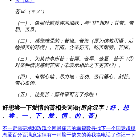
苦
（kǔ）
苦
kǔ（ㄎㄨˇ）
（一）、像胆汁或黄连的滋味，与“甘”相对：甘苦。苦
胆。苦瓜。
（二）、感觉难受的：苦境。苦海（原为佛教用语，后
喻很苦的环境）。苦闷。含辛茹苦。吃苦耐劳。苦恼。
（三）、为某种事所苦：苦雨。苦旱。苦夏。苦于（①
对某种情况感到苦恼；②表示相比之下更苦些）。
（四）、有耐心地，尽力地：苦劝。苦口婆心。刻苦。
苦心孤诣。
（五）、使受苦：那件事可苦了你啦！
好想尝一下爱情的苦相关词语
(所含汉字：
好
、
想
、
尝
、
一
、
下
、
爱
、
情
、
的
、
苦
)
不一定需要糖和玫瑰
全网最痛苦的幸福歌
寻找下一个国际超模
恋爱百分百满意定律
有一种脑干缺失的美
我换电话了你记一下