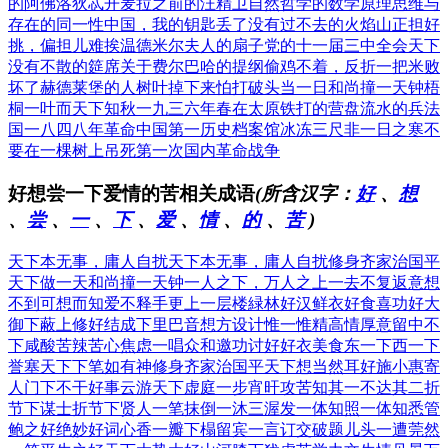
的阿佛洛狄忒
开麦拉之前的汪精卫
自然哲学的数学原理
思维与
存在的同一性
中国，我的钥匙丢了
没有过不去的火焰山
正担好
挑，偏担儿难挨
温德米尔夫人的扇子
党的十一届三中全会
天下
没有不散的筵席
关于费尔巴哈的提纲
偷鸡不着，反折一把米
败
坏了赫德莱堡的人
树叶掉下来怕打破头
当一日和尚撞一天钟
梧
桐一叶而天下知秋
一九三六年春在太原
铁打的营盘流水的兵
法
国一八四八年革命
中国第一历史档案馆
冰冻三尺非一日之寒
不
要在一棵树上吊死
第一次国内革命战争
好想尝一下爱情的苦相关成语
(所含汉字：
好
、
想
、
尝
、
一
、
下
、
爱
、
情
、
的
、
苦
)
天下本无事，庸人自扰
天下本无事，庸人自扰
修身齐家治国平
天下
做一天和尚撞一天钟
一人之下，万人之上
一去不复返
意想
不到
可想而知
爱不释手
更上一层楼
緑林好汉
鲜衣好食
喜功好大
御下蔽上
修好结成
下里巴音
想方设计
惟一惟精
高情厚意
留中不
下
咸酸苦辣
苦心焦虑
一唱众和
邀功讨好
好衣美食
东一下西一下
誉塞天下
下笔如有神
修身齐家治国平天下
想当然耳
好施小惠
寄
人门下
不干好事
云游天下
虚庭一步
宵旰攻苦
知其一不达其二
折
节下谋士
折节下贤人
一笔抹倒
一沐三渥发
一体知照
一体知悉
管
鲍之好
绝妙好词
心香一瓣
下榻留宾
一言订交
破题儿头一遭
莞然