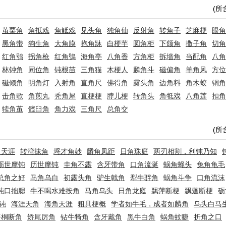
(所
茧栗角
角抵戏
角觝戏
见头角
独角仙
反射角
转角子
芝麻梗
眼角
黑角带
狗生角
大角膜
抱角牀
白梗芋
圆角柜
下颌角
撒子角
切角
红角鸮
拐角枪
红角鴞
海角亭
八角香
方角柜
拆墙角
当配角
八角
林钟角
同位角
钝根苗
三角猫
木梗人
麟角斗
磁偏角
羊角风
方位
磁倾角
明角灯
入射角
直角尺
佛得角
露头角
边角料
角木蛟
铜角
击角歌
角煎丸
秃角犀
直梗梗
脖儿梗
转角头
角牴戏
八角莲
扣角
犊角茧
髋臼角
角力戏
三角尺
总角交
(所
角天涯
转湾抹角
埒才角妙
麟角凤距
日角珠庭
两刃相割，利钝乃知
砺世摩钝
历世摩钝
圭角不露
含牙带角
口角流涎
蜗角蝇头
兔角龟毛
总角之好
马角乌白
初露头角
驴生戟角
犁牛骍角
蜗角斗争
口角流沫
钝口拙腮
牛不喝水难按角
马角乌头
日角龙庭
飘萍断梗
飘蓬断梗
砺
钝
海涯天角
海角天涯
粗具梗概
学者如牛毛，成者如麟角
乌头白马
梧桐断角
矫尾厉角
钻牛犄角
含牙戴角
黑牛白角
蜗角蚊睫
折角之口