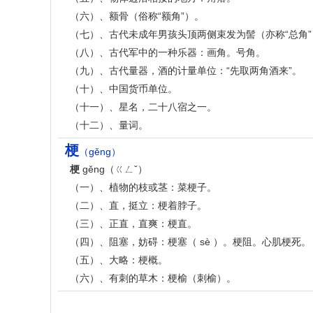
（六）、额骨（俗称“额角”）。
（七）、古代未成年男孩头顶两侧束发为髻（亦称“总角”
（八）、古代军中的一种乐器：画角。号角。
（九）、古代量器，酒的计量单位：“先取两角酒来”。
（十）、中国货币单位。
（十一）、星名，二十八宿之一。
（十二）、量词。
梗
（gěng）
梗
gěng（ㄍㄥˇ）
（一）、植物的枝或茎：菜梗子。
（二）、直，挺立：梗着脖子。
（三）、正直，直爽：梗直。
（四）、阻塞，妨碍：梗塞（ sè ）。梗阻。心肌梗死。
（五）、大略：梗概。
（六）、有刺的草木：梗榆（刺榆）。