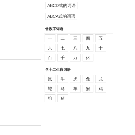
ABCD式的词语
ABCA式的词语
含数字词语
一
二
三
四
五
六
七
八
九
十
百
千
万
亿
含十二生肖词语
鼠
牛
虎
兔
龙
蛇
马
羊
猴
鸡
狗
猪