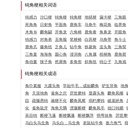
钝角梗相关词语
钝感力
沙口梗
钝角梗
钝角梗
地狱梗
漏卡梗
三角眼
死角角
日射角
平面角
鹿角车
马角牛
梅花角
临界角
木角乡
麟角鬭
开角龙
六角椅
鹿角膏
角鼻龙
开眼角
钝感力
对角巷
丑角脸
笔梗椅
白苏梗
乌角带
角斗士
鹿角爪
藤角纸
乏角儿
钻牛角
铁菱角
逞头角
三角髻
三角童
海海角
圆心角
浸润角
八角属
梧桐角
鹿角胶
角动量
辣子角
然犀角
多角形
斜角纸
钝公子
九角戏
钝角梗相关成语
角巾素服
大露头角
学如牛毛，成如麟角
驴生笄角
地
角
天涯地角
雀角之忿
厉世磨钝
显露头角
麟角凤嘴
踪
疏慵愚钝
顽梗不化
麟角凤觜
搦朽摩钝
破崖絶角
化
雀角鼠牙
海角天隅
漂蓬断梗
麟角凤毛
拙口钝腮
呆目钝
断梗飞蓬
断梗飘蓬
断梗飘萍
拐弯抹角
厉世摩
乌白头马生角
乌头白，马生角
老鼠钻牛角
敌力角气