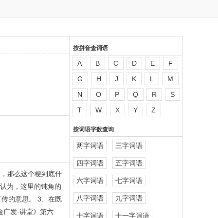
按拼音查词语
A
B
C
D
E
F
G
H
J
K
L
M
N
O
P
Q
R
S
T
W
X
Y
Z
按词语字数查询
两字词语
三字词语
四字词语
五字词语
火，那么这个梗到底什
六字词语
七字词语
友认为，这里的钝角的
八字词语
九字词语
言传的意思。 3、在既
金广发·讲堂》第六
十字词语
十一字词语