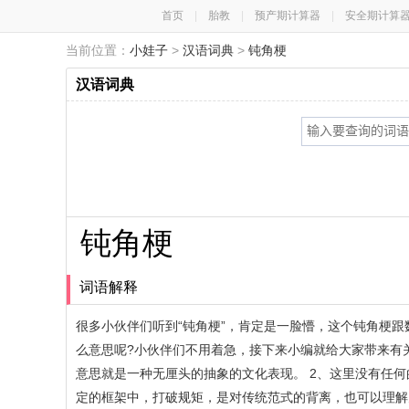
首页
|
胎教
|
预产期计算器
|
安全期计算
当前位置：
小娃子
>
汉语词典
>
钝角梗
汉语词典
钝角梗
词语解释
很多小伙伴们听到“钝角梗”，肯定是一脸懵，这个钝角梗跟
么意思呢?小伙伴们不用着急，接下来小编就给大家带来有
意思就是一种无厘头的抽象的文化表现。 2、这里没有任何的意
定的框架中，打破规矩，是对传统范式的背离，也可以理解为