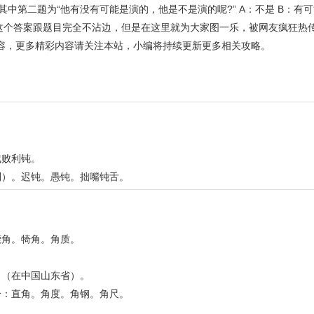
中第二题为“他有没有可能是演的，他是不是演的呢?” A：不是 B：有可
，这个答案跟题目完全不沾边，但是在这里就为大家图一乐，被网友疯狂热
容，更多精彩内容请关注本站，小编将持续更新更多相关攻略。
成败利钝。
利）。迟钝。愚钝。拙嘴钝舌。
鹿角。犄角。角质。
角（在中国山东省）。
分：直角。角度。角钢。角尺。