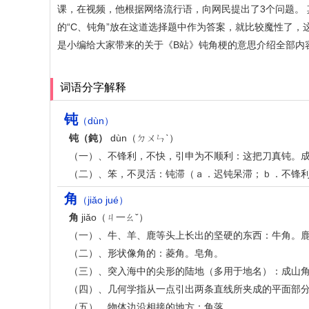
课，在视频，他根据网络流行语，向网民提出了3个问题。 其
的“C、钝角”放在这道选择题中作为答案，就比较魔性了
是小编给大家带来的关于《B站》钝角梗的意思介绍全部内
词语分字解释
钝
（dùn）
钝（鈍）
dùn（ㄉㄨㄣˋ）
（一）、不锋利，不快，引申为不顺利：这把刀真钝。
（二）、笨，不灵活：钝滞（ａ．迟钝呆滞；ｂ．不锋
角
（jiǎo jué）
角
jiǎo（ㄐ一ㄠˇ）
（一）、牛、羊、鹿等头上长出的坚硬的东西：牛角。
（二）、形状像角的：菱角。皂角。
（三）、突入海中的尖形的陆地（多用于地名）：成山
（四）、几何学指从一点引出两条直线所夹成的平面部
（五）、物体边沿相接的地方：角落。