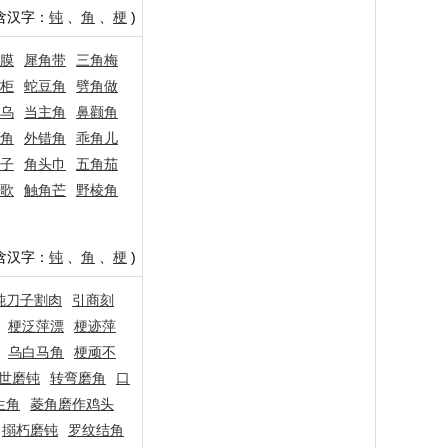
含汉字：
钝
、
角
、
梗
)
膜
犀角带
三角梅
柜
蛇豆角
劈角做
乌
当主角
鼻颧角
角
外错角
乖角儿
子
角头巾
五角茄
歌
触角芒
野棱角
含汉字：
钝
、
角
、
梗
)
钝刀子割肉
引商刻
梗泛萍漂
梗迹萍
乌白马角
梗顽不
世磨钝
转弯磨角
口
生角
菱角磨作鸡头
搦朽磨钝
罗纹结角