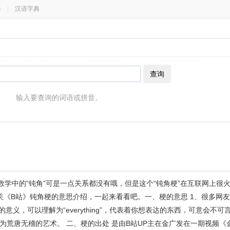
器
|
汉语字典
查询
输入要查询的词语或拼音。
数学中的“钝角”可是一点关系都没有哦，但是这个“钝角梗”在互联网上很
关《B站》钝角梗的意思介绍，一起来看看吧。一、梗的意思 1、很多网
义，可以理解为“everything”，代表着你想表达的东西，可意会不可
荒唐无稽的艺术。 二、梗的出处 是由B站UP主在金广发在一期视频《