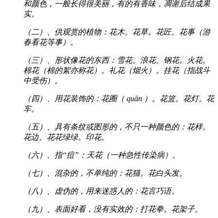
和颜色，一般长得很美丽，有的有香味，凋谢后结成果
实。
（二）、供观赏的植物：花木。花草。花匠。花事（游
春看花等事）。
（三）、形状像花的东西：雪花。浪花。钢花。火花。
棉花（棉的絮亦称花）。礼花（烟火）。挂花（指战斗
中受伤）。
（四）、用花装饰的：花圈（ quān ）。花篮。花灯。花
车。
（五）、具有条纹或图形的，不只一种颜色的：花样。
花边。花花绿绿。印花。
（六）、指“痘”：天花（一种急性传染病）。
（七）、混杂的，不单纯的：花猫。花白头发。
（八）、虚伪的，用来迷惑人的：花言巧语。
（九）、表面好看，没有实效的：打花拳。花架子。