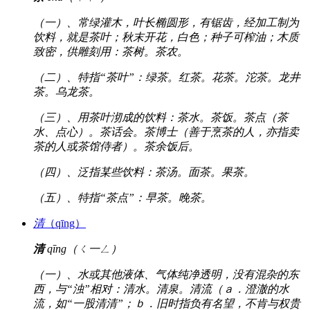
（一）、常绿灌木，叶长椭圆形，有锯齿，经加工制为
饮料，就是茶叶；秋末开花，白色；种子可榨油；木质
致密，供雕刻用：茶树。茶农。
（二）、特指“茶叶”：绿茶。红茶。花茶。沱茶。龙井
茶。乌龙茶。
（三）、用茶叶沏成的饮料：茶水。茶饭。茶点（茶
水、点心）。茶话会。茶博士（善于烹茶的人，亦指卖
茶的人或茶馆侍者）。茶余饭后。
（四）、泛指某些饮料：茶汤。面茶。果茶。
（五）、特指“茶点”：早茶。晚茶。
清
（qīng）
清
qīng（ㄑ一ㄥ）
（一）、水或其他液体、气体纯净透明，没有混杂的东
西，与“浊”相对：清水。清泉。清流（ａ．澄澈的水
流，如“一股清清”；ｂ．旧时指负有名望，不肯与权贵