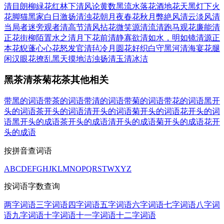
清目朗
柳緑花红
林下清风
论黄数黑
流水落花
酒地花天
黑灯下火
花脚猫
黑家白日
激扬清浊
花朝月夜
春花秋月
弊絶风清
云淡风清
当局者迷旁观者清
高节清风
拈花微笑
源清流清
跑马观花
廉能清
正
花街柳陌
置水之清
月下花前
清静寡欲
清如水，明如镜
清源正
本
花貎蓬心
心花怒发
官清毡冷
月圆花好
织白守黑
河清海宴
花腿
闲汉
眼花撩乱
黑天摸地
洁浊扬清
玉清冰洁
黑茶清茶菊花茶其他相关
带黑的词语
带茶的词语
带清的词语
带菊的词语
带花的词语
黑开
头的词语
茶开头的词语
清开头的词语
菊开头的词语
花开头的词
语
黑开头的成语
茶开头的成语
清开头的成语
菊开头的成语
花开
头的成语
按拼音查词语
A
B
C
D
E
F
G
H
J
K
L
M
N
O
P
Q
R
S
T
W
X
Y
Z
按词语字数查询
两字词语
三字词语
四字词语
五字词语
六字词语
七字词语
八字词
语
九字词语
十字词语
十一字词语
十二字词语