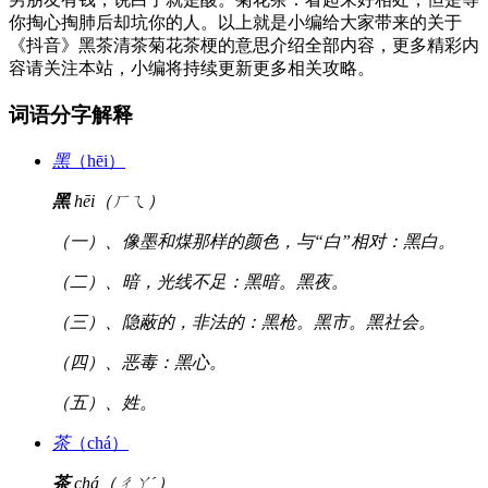
你掏心掏肺后却坑你的人。以上就是小编给大家带来的关于
《抖音》黑茶清茶菊花茶梗的意思介绍全部内容，更多精彩内
容请关注本站，小编将持续更新更多相关攻略。
词语分字解释
黑
（hēi）
黑
hēi（ㄏㄟ）
（一）、像墨和煤那样的颜色，与“白”相对：黑白。
（二）、暗，光线不足：黑暗。黑夜。
（三）、隐蔽的，非法的：黑枪。黑市。黑社会。
（四）、恶毒：黑心。
（五）、姓。
茶
（chá）
茶
chá（ㄔㄚˊ）