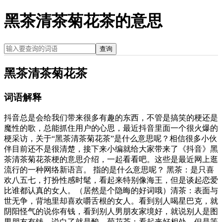
黑茶清茶菊花茶的意思
查询
黑茶清茶菊花茶
词语解释
抖音总是会给我们带来很多有趣的东西，不管是搞笑的梗还是
魔性的歌，总能抓住用户的心思，最近抖音里面一个很火爆的
梗采访，关于“黑茶清茶菊花茶”是什么意思呢？相信很多小伙
伴目前还不是很清楚，接下来小编就给大家带来了《抖音》黑
茶清茶菊花茶梗的意思介绍，一起看看吧。这些是最近网上逛
流行的一种网络新语言。 指的是什么意思呢？ 黑茶：是只喜
欢八五七，打扮性感时髦，看起来特别像海王，但是谈起恋爱
比谁都认真的女人。（居然是个隐晦的好词哦）清茶：表面与
世无争，背地里却喜欢嚼舌根的女人。看到别人喝星巴克，就
阴阳怪气的说你有钱，看到别人男朋友家境好，就说别人是图
男朋友有钱，说白了就是酸。菊花茶：看起来好相处，但是等