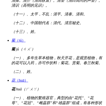
清操。清介（清高耿直）。清望（清白高尚的声望）。
清识（高明的见识）。
（十一）、太平，不乱：清平。清泰。清和。
（十二）、中国朝代名：清代。清宫秘史。
（十三）、姓。
菊
（jú）
菊
jú（ㄐㄨˊ）
（一）、多年生草本植物，秋天开花，是观赏植物，有
的花可以入药，亦可作饮料：菊花。赏菊。春兰秋菊。
（二）、姓。
花
（huā）
花
huā（ㄏㄨㄚ）
（一）、植物的繁殖器官，典型的由“花托”、“花
萼”、“花冠”、“雌蕊群”和“雄蕊群”组成，有各种形状