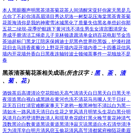
本人黑眼圈声明
黑茶清茶菊花茶
人间清醒宋亚轩
你家天黑是几
点
你了不起你清高
眉清目秀达尼洛
一树梨花压海棠
黑茶青茶菊
花茶
海清你是我的神
蜜雪冰城黑化了
质量失信黑名单
些起你那
五花二
绿坝-花季护航
跳下黄河洗不清
生男生女清宫图
清穿女
养成手册
清洁工绳牵儿子
克林顿遗愿清单
金鸡百花电影节
金浩
茶油超标门
黑龙江陪床保姆
迪士尼黑色世界
吃黑饭，护漆柱
踏
花归去马蹄香
蒺藜沙上野花开
墙内花开墙内香
二十四番花信风
墙内开花墙外香
白日黑夜连轴转
波士顿倾茶事件
一花独放不是
春
黑茶清茶菊花茶相关成语
(所含汉字：
黑
、
茶
、
清
、
菊
、
花
)
酒馀茶后
高谭清论
空花阳焰
天高气清
清天白日
黑天白日
黑天半
夜
混造黑白
视白成黑
跳在黄河也洗不清
花马吊嘴
人无千日好，
花无百日红
清官难断家事
天下老鸦一般黑
神智不清
以白为黑
一
清如水
一路风清
天清日白
生花之笔
风清月明
笔头生花
白黑分明
风清月白
闭壁清野
政清人和
瑶草奇花
瞎灯黑火
晚节黄花
神清气
茂
数黑论白
数黄道黑
说黄道黑
清浄寂灭
说黑道白
水石清华
清浄
无为
清浑皁白
明月清风
窃玉偷花
清风高节
清都紫府
柳陌花衢
眉