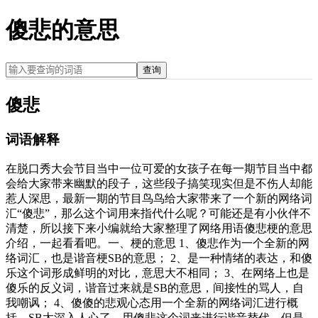
傻悲的意思
查询
傻悲
词语解释
在脱口秀大会节目当中一位可爱的女孩子在每一期节目当中都
会给大家带来幽默的段子，这些段子搞笑现实但是不伤人却能
惹人深思，最新一期的节目鸟鸟给大家带来了一个新的网络词
汇“傻悲”，那么这个词用来指代什么呢？可能还是有小伙伴不
清楚，所以接下来小编就给大家整理了网络用语傻悲梗的意思
介绍，一起看看吧。一、梗的意思 1、傻悲作为一个全新的网
络词汇，也是谐音梗SB的意思； 2、是一种情绪的表达，和傻
乐这个词形成鲜明的对比，意思大不相同； 3、在网络上也是
傻乐的反义词，谐音过来就是SB的意思，间接性的骂人，自
我嘲讽； 4、傻傻的悲观心态用一个全新的网络词汇进行概
括，SB太深入人心了，用傻悲这个词来进行谐音替代，但是