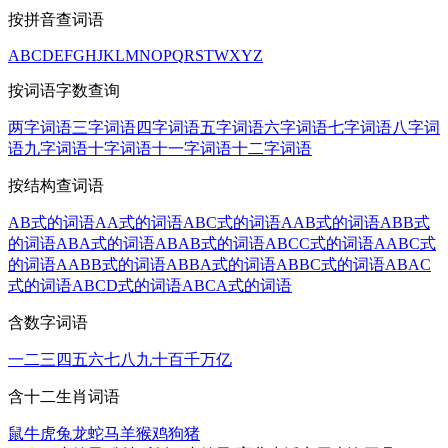
按拼音查词语
A
B
C
D
E
F
G
H
J
K
L
M
N
O
P
Q
R
S
T
W
X
Y
Z
按词语字数查询
两字词语
三字词语
四字词语
五字词语
六字词语
七字词语
八字词
语
九字词语
十字词语
十一字词语
十二字词语
按结构查词语
AB式的词语
AA式的词语
ABC式的词语
AAB式的词语
ABB式
的词语
ABA式的词语
ABAB式的词语
ABCC式的词语
AABC式
的词语
AABB式的词语
ABBA式的词语
ABBC式的词语
ABAC
式的词语
ABCD式的词语
ABCA式的词语
含数字词语
一
二
三
四
五
六
七
八
九
十
百
千
万
亿
含十二生肖词语
鼠
牛
虎
兔
龙
蛇
马
羊
猴
鸡
狗
猪