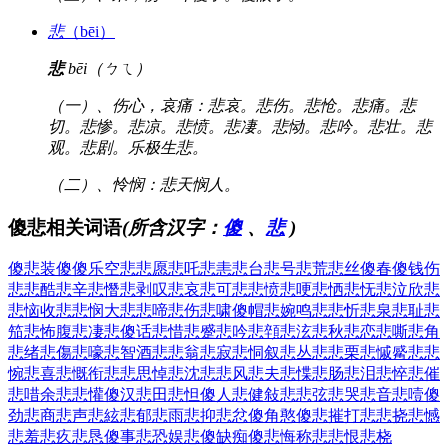
悲
（bēi）
悲
bēi（ㄅㄟ）
（一）、伤心，哀痛：悲哀。悲伤。悲怆。悲痛。悲
切。悲惨。悲凉。悲愤。悲凄。悲恸。悲吟。悲壮。悲
观。悲剧。乐极生悲。
（二）、怜悯：悲天悯人。
傻悲相关词语
(所含汉字：
傻
、
悲
)
傻悲
装傻
傻乐
空悲
悲愿
悲吒
悲恚
悲台
悲号
悲荒
悲丝
傻春
傻钱
伤
悲
悲酷
悲辛
悲憯
悲剥
叹悲
哀悲
可悲
悲愤
悲哽
悲恓
悲怃
悲泣
欣悲
悲恼
收悲
悲悯
大悲
悲啼
悲伤
悲啸
傻帽
悲婉
鸣悲
悲忻
悲泉
悲耻
悲
笳
悲怖
腹悲
凄悲
傻话
悲惜
悲蹙
悲吟
悲顇
悲泫
悲秋
悲恋
悲嘶
悲角
悲绪
悲傷
悲嚎
悲智
酒悲
悲翁
悲寂
悲恫
叙悲
丛悲
悲栗
悲慽
觱悲
悲
惋
悲喜
悲慨
衔悲
悲思
悼悲
沈悲
悲风
悲夫
悲惵
悲肠
悲泪
悲悴
悲催
悲唶
余悲
悲懽
傻汉
悲田
悲怛
傻人
悲健
敍悲
悲弦
悲哭
悲音
悲噎
傻
劲
悲商
悲声
悲絃
悲郁
悲雨
悲抑
悲忿
傻角
憨傻
悲摧
打悲
悲挠
悲憾
悲羞
悲疚
悲恳
傻事
悲恐
娱悲
傻缺
痴傻
悲悔
称悲
悲恨
悲桡