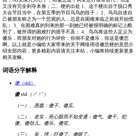
又没有完全剥夺本身；二、梗的出处 1、这个梗出自于脱口秀
大会节目当中，在第五季的节目鸟鸟的段子； 2、鸟鸟自述自
己被朋友称之为一个悲观的人，总是在困难来临之前就开始慌
乱； 3、在困难真的到来的那一刻她已经被很明确的标记上酷
刑了，被所谓的困难打的措手不及； 4、鸟鸟将这些人定义为
傻乐，而朋友对她的行为评价：你倒不是傻乐，你这是傻悲
啊。以上就是小编给大家带来的关于网络用语傻悲梗的意思介
绍全部内容，更多精彩内容请关注本站，小编将持续更新更多
相关攻略。
词语分字解释
傻
（shǎ）
傻
shǎ（ㄕㄚˇ）
（一）、愚蠢：傻子。傻瓜。
（二）、老实，死心眼而不知变通：傻气。傻干。犯
傻。傻劲儿。傻乐。傻笑。
（三）、呆，愣：吓傻了。傻眼了。