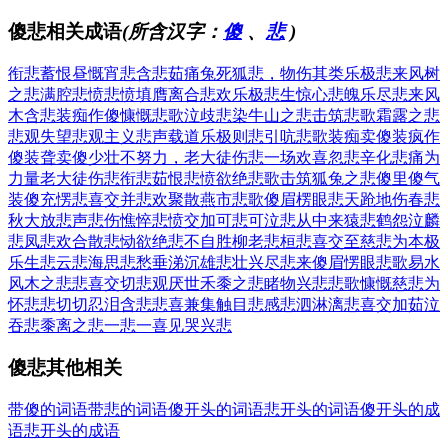
傻悲相关成语
(所含汉字：
傻
、
悲
)
衔悲蓄恨
昼慨宵悲
含悲茹痛
兔死狐悲，物伤其类
乐极悲来
风树
之悲
满腔悲愤
悲愤填膺
离合悲欢
乐极悲生
惊心悲魄
乐尽悲来
风
木含悲
装痴作傻
慷慨悲歌
泣歧悲染
牛山之悲
击筑悲歌
霜露之悲
悲观失望
悲观主义
悲声载道
乐极则悲
引吭悲歌
装痴卖傻
装疯作
傻
装聋卖傻
少壮不努力，老大徒伤悲
一场欢喜忽悲辛
化悲痛为
力量
老大徒伤悲
衔悲茹恨
悲愤欲绝
悲歌击筑
狐兔之悲
傻里傻气
装傻充愣
悲喜交并
悲欢聚散
燕市悲歌
傻眉楞眼
悲天跄地
伤春悲
秋
大放悲声
悲伤憔悴
悲愤交加
可悲可泣
悲从中来
猿悲鹤怨
泣麟
悲凤
悲欢合散
悲恸欲绝
悲不自胜
柳老悲桓
悲喜交至
慈悲为本
极
乐生悲
云悲海思
悲愁垂涕
沉雄悲壮
兴尽悲来
傻眉愣眼
悲歌易水
风木之悲
悲喜交切
悲观厌世
禾黍之悲
睹物兴悲
悲歌慷慨
慈悲为
怀
悲悲切切
忍泪含悲
悲喜兼集
触目悲感
悲泗淋漓
悲喜交加
茹泣
吞悲
黍离之悲
一悲一喜
见哭兴悲
傻悲其他相关
带傻的词语
带悲的词语
傻开头的词语
悲开头的词语
傻开头的成
语
悲开头的成语