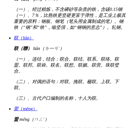
（一）、经过精炼，不含磷砂等杂质的铁，含碳0.15钢
（一）、7％，比熟铁更坚硬更富于弹性，是工业上极其
重要的原料：钢板。钢笔（笔头用金属制成的笔）。钢
铁（“钢”和“铁”，喻坚强，如“钢钢的意志”）。轧钢。
联
（lián）
联（聯）
lián（ㄌ一ㄢˊ）
（一）、连结，结合：联合。联结。联系。联络。联
盟。联邦。联袂。联名。联想。联姻。联营。珠联璧
合。
（二）、对偶的语句：对联。挽联。楹联。上联。下
联。
（三）、古代户口编制的名称，十人为联。
盟
（méng）
盟
méng（ㄇㄥˊ）