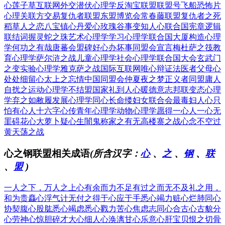
心莲子草
互联网外交
潜伏心理学
反淘宝联盟
联盟号飞船
恐怖片
心理
关联方交易
复仇者联盟
东盟博览会
常春藤联盟
复仇者之死
稻草人之恋
八宝镇心丹
爱心玫瑰谷
事变知人心
联合国宪章
逻辑
联结词
握灵蛇之珠
艺术心理学
学习心理学
联合国大厦
构造心理
学
何功之有哉
唐蕃会盟碑
好心办坏事
同盟会宣言
梅杜萨之筏
教
育心理学
萨尔浒之战
儿童心理学
社会心理学
联合国大会
玄武门
之变
实验心理学
雅克萨之战
国际互联网
唯心辩证法
医者父母心
处处细留心
太上之忘情
中国同盟会
仲夏夜之梦
正义者同盟
庸人
自扰之
运动心理学
不结盟国家
礼到人心暖
德意志邦联
变态心理
学
弃之如敝履
发展心理学
同心长命缕
妇女联合会
最毒妇人心
只
怕有心人
十六字心传
青年心理学
动物心理学
愿得一心人
一心无
罣碍
花心大萝卜
疑心生闇鬼
称家之有无
高楼寨之战
心念不空过
黄天荡之战
心之钢联盟相关成语
(所含汉字：
心
、
之
、
钢
、
联
、
盟
)
一人之下，万人之上
心有余而力不足
有过之而无不及
礼之用，
和为贵
麤心浮气
计无付之
得于心应于手
悉心竭力
赃心烂肺
同心
协契
腹心股肱
悉心竭虑
悉心戮力
苦心焦虑
志同心合
古心古貌
分
心劳神
心惊胆碎
才大心细
人心涣漓
甘心乐意
心肝宝贝
恨之切骨