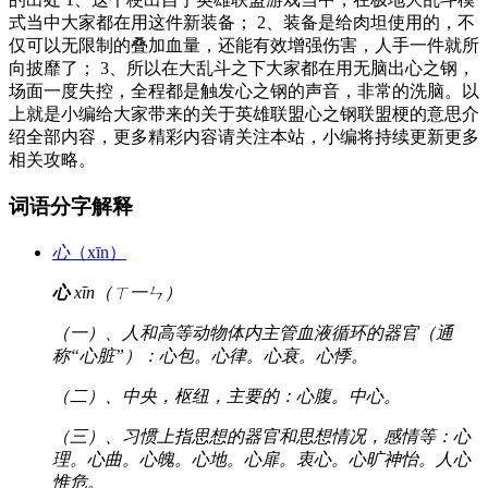
式当中大家都在用这件新装备； 2、装备是给肉坦使用的，不
仅可以无限制的叠加血量，还能有效增强伤害，人手一件就所
向披靡了； 3、所以在大乱斗之下大家都在用无脑出心之钢，
场面一度失控，全程都是触发心之钢的声音，非常的洗脑。以
上就是小编给大家带来的关于英雄联盟心之钢联盟梗的意思介
绍全部内容，更多精彩内容请关注本站，小编将持续更新更多
相关攻略。
词语分字解释
心
（xīn）
心
xīn（ㄒ一ㄣ）
（一）、人和高等动物体内主管血液循环的器官（通
称“心脏”）：心包。心律。心衰。心悸。
（二）、中央，枢纽，主要的：心腹。中心。
（三）、习惯上指思想的器官和思想情况，感情等：心
理。心曲。心魄。心地。心扉。衷心。心旷神怡。人心
惟危。