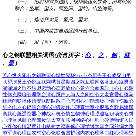
（一）、旧时指宣誓缔约，现指阶级的联合，国与国的
联合：盟军。盟友。同盟国。盟约。山盟海誓。
（二）、指结拜弟兄：盟兄。盟弟。
（三）、中国内蒙古自治区的行政单位。
（四）、发（誓）：盟誓。
心之钢联盟相关词语
(所含汉字：
心
、
之
、
钢
、
联
、
盟
)
芳心纵火犯
心之钢联盟
心墙世界杯
957心态
原告王心凌
穿山甲
联盟
演员王心悦
互联网嘴替
星期四之歌
互联网名著
王心凌男孩
漏漏漏之歌
不结盟运动
心态老龄化
心意六合拳
羞耻［心］
心源
性休克
网聊心理学
台湾心跳声
人与人之间
空心大老官
爱心斑马
线
新闻联播体
治安联防队
散户心态图
心理能量场
心情疗伤瓶
心
脏充电器
心碎综合症
心理假动作
心理宣泄室
小股民之歌
易建联
条款
心脏遥控器
心神战斗机
心情生物钟
心理强迫症
职场夹心饼
心理台风眼
心理卸妆法
太空互联网
网络心理师
心碎博物馆
人民
心疼你
心情温度计
山楂树之恋
奢侈心理学
钱学森之问
丝绸之路
游
军训心理症
农村空心化
联合国护照
内衣心理学
口红心理学
空