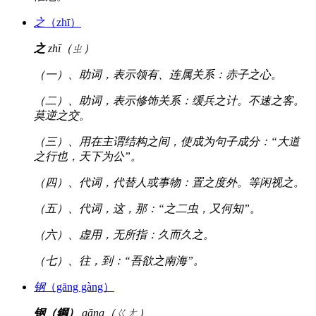
之
（zhī）
之
zhī（ㄓ）
（一）、助词，表示领有、连属关系：赤子之心。
（二）、助词，表示修饰关系：缓兵之计。不速之客。
莫逆之交。
（三）、用在主谓结构之间，使成为句子成分：“大道
之行也，天下为公”。
（四）、代词，代替人或事物：置之度外。等闲视之。
（五）、代词，这，那：“之二虫，又何知”。
（六）、虚用，无所指：久而久之。
（七）、往，到：“吾欲之南海”。
钢
（gāng gàng）
钢（鋼）
gāng（ㄍㄤ）