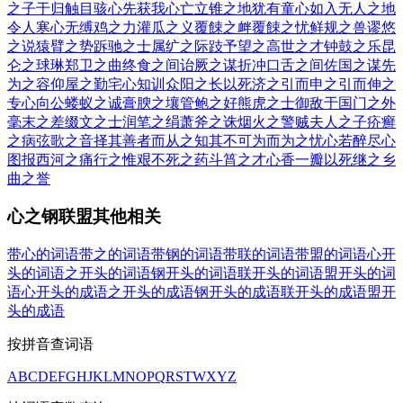
之子于归
触目骇心
先获我心
亡立锥之地
犹有童心
如入无人之地
令人寒心
无缚鸡之力
灌瓜之义
覆餗之衅
覆餗之忧
鲜规之兽
谬悠
之说
猿臂之势
跅驰之士
属纩之际
跂予望之
高世之才
钟鼓之乐
昆
仑之球琳
郑卫之曲
终食之间
诒厥之谋
折冲口舌之间
佐国之谋
先
为之容
仰屋之勤
宅心知训
众阳之长
以死济之
引而申之
引而伸之
专心向公
蝼蚁之诚
膏腴之壤
管鲍之好
熊虎之士
御敌于国门之外
毫末之差
缀文之士
润笔之绢
萧斧之诛
烟火之警
贼夫人之子
疥癣
之病
弦歌之音
择其善者而从之
知其不可为而为之
忧心若醉
尽心
图报
西河之痛
行之惟艰
不死之药
斗筲之才
心香一瓣
以死继之
乡
曲之誉
心之钢联盟其他相关
带心的词语
带之的词语
带钢的词语
带联的词语
带盟的词语
心开
头的词语
之开头的词语
钢开头的词语
联开头的词语
盟开头的词
语
心开头的成语
之开头的成语
钢开头的成语
联开头的成语
盟开
头的成语
按拼音查词语
A
B
C
D
E
F
G
H
J
K
L
M
N
O
P
Q
R
S
T
W
X
Y
Z