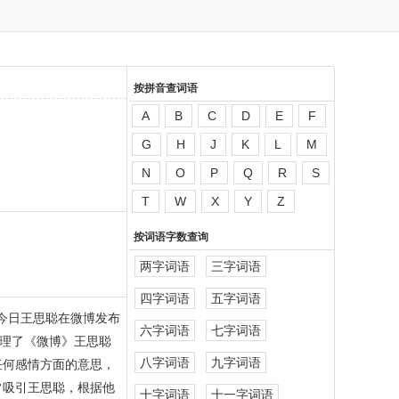
按拼音查词语
A
B
C
D
E
F
G
H
J
K
L
M
N
O
P
Q
R
S
T
W
X
Y
Z
按词语字数查询
两字词语
三字词语
四字词语
五字词语
今日王思聪在微博发布
六字词语
七字词语
理了《微博》王思聪
八字词语
九字词语
任何感情方面的意思，
常吸引王思聪，根据他
十字词语
十一字词语