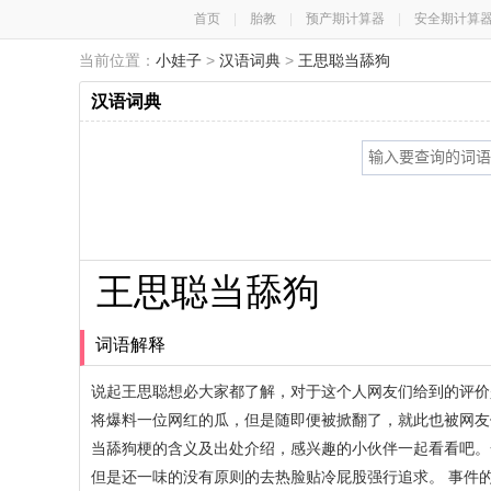
首页
|
胎教
|
预产期计算器
|
安全期计算
当前位置：
小娃子
>
汉语词典
>
王思聪当舔狗
汉语词典
王思聪当舔狗
词语解释
说起王思聪想必大家都了解，对于这个人网友们给到的评价
将爆料一位网红的瓜，但是随即便被掀翻了，就此也被网友
当舔狗梗的含义及出处介绍，感兴趣的小伙伴一起看看吧。
但是还一味的没有原则的去热脸贴冷屁股强行追求。 事件