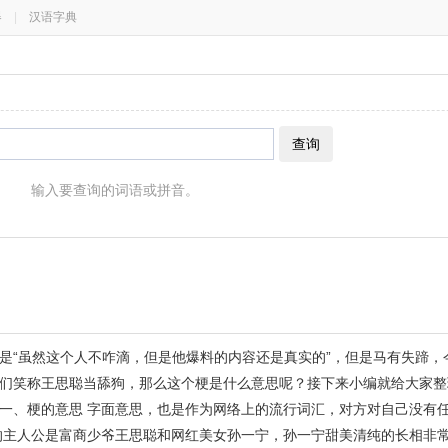
器
|
汉语字典
查询
输入要查询的词语或拼音。
是“虽然这个人不咋滴，但是他爆料的内容还是真实的”，但是马有失蹄，
们笑称王思聪当舔狗，那么这个梗是什么意思呢？接下来小编就给大家整
一、梗的意思 字面意思，也是作为网络上的流行词汇，对方对自己没有
的主人公是富商少爷王思聪和网红美女孙一宁，孙一宁甜美清纯的长相非