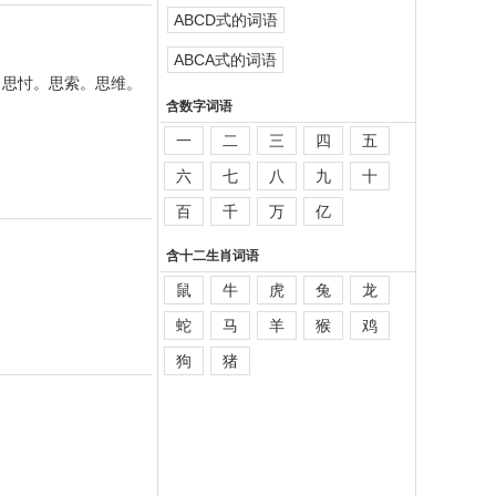
ABCD式的词语
ABCA式的词语
。思忖。思索。思维。
含数字词语
一
二
三
四
五
六
七
八
九
十
百
千
万
亿
含十二生肖词语
鼠
牛
虎
兔
龙
蛇
马
羊
猴
鸡
狗
猪