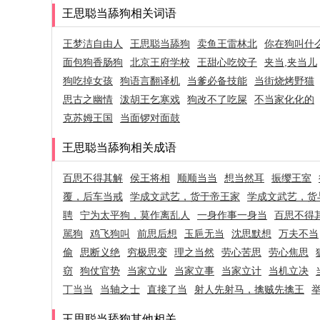
王思聪当舔狗相关词语
王梦洁自由人
王思聪当舔狗
卖鱼王雷林北
你在狗叫什
面包狗香肠狗
北京王府学校
王甜心吃饺子
夹当,夹当儿
狗吃掉女孩
狗语言翻译机
当爹必备技能
当街烧烤野猫
思古之幽情
泼胡王乞寒戏
狗改不了吃屎
不当家化化的
克苏姆王国
当面锣对面鼓
王思聪当舔狗相关成语
百思不得其解
侯王将相
顺顺当当
想当然耳
振缨王室
覆，后车当戒
学成文武艺，货于帝王家
学成文武艺，货
聘
宁为太平狗，莫作离乱人
一身作事一身当
百思不得
駡狗
鸡飞狗叫
前思后想
玉巵无当
沈思默想
万夫不当
偷
思断义绝
穷极思变
理之当然
劳心苦思
劳心焦思
窃
狗仗官势
当家立业
当家立事
当家立计
当机立决
丁当当
当轴之士
直接了当
射人先射马，擒贼先擒王
王思聪当舔狗其他相关