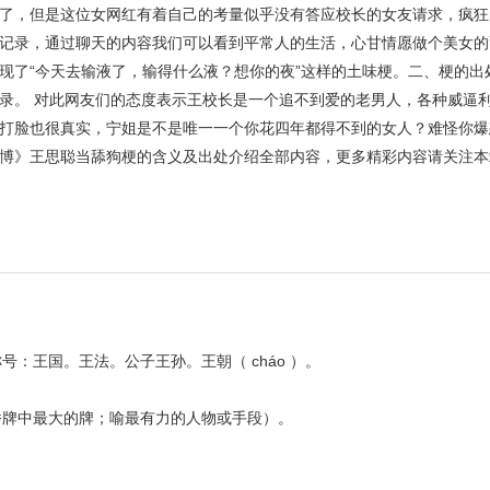
了，但是这位女网红有着自己的考量似乎没有答应校长的女友请求，疯狂
记录，通过聊天的内容我们可以看到平常人的生活，心甘情愿做个美女的
现了“今天去输液了，输得什么液？想你的夜”这样的土味梗。二、梗的出
录。 对此网友们的态度表示王校长是一个追不到爱的老男人，各种威逼
打脸也很真实，宁姐是不是唯一一个你花四年都得不到的女人？难怪你爆
博》王思聪当舔狗梗的含义及出处介绍全部内容，更多精彩内容请关注本
：王国。王法。公子王孙。王朝（ cháo ）。
桥牌中最大的牌；喻最有力的人物或手段）。