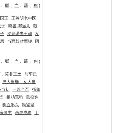
、
聪
、
当
、
舔
、
狗
)
国王
王英明老中医
王子
啷当,啷当儿
狼
子
罗曼诺夫王朝
发
思
当面鼓对面锣
阿
、
聪
、
当
、
舔
、
狗
)
下，莫非王土
前车已
男大当娶，女大当
必当初
一以当百
指鷄
当
捉鸡骂狗
鼠窃狗
狗血淋头
狗盗鼠
家做主
画虎成狗
丁