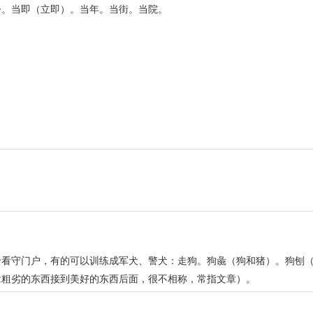
今。当即（立即）。当年。当街。当院。
看守门户，有的可以训练成军犬、警犬：走狗。狗彘（狗和猪）。狗刨（ p
拿粗劣的东西接到美好的东西后面，很不相称，常指文章）。