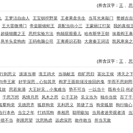
(所含汉字：
王
、
思
么
王梦洁自由人
王宝钏挖野菜
王者果盘先生
当耳光来敲门
赘婿吉吉
王大雷微博门
帝皇眼镜蛇王
原配当街小三
王蒙丽江打架
我的真假
超级细菌之王
思想实验方法
狗颠屁股垂儿
哈布斯堡王朝
抹着阎王鼻
悬羊头卖狗肉
王码电脑公司
王夷甫识石勒
大唐秦王词话
凯风寒泉之
(所含汉字：
王
、
思
行则思义
滚滚当潮
淮王鸡犬
当场献丑
怨旷思归
富比王侯
溥天之
与帝王家
好学深思，心知其意
阎罗王面前须没放回的鬼
学而不思则罔
其故
思若泉涌
大王好见，小鬼难当
势不可当
一以当十
既有今日,何
千思万想
风情月思
风木之思
公子王孙
见义当为
独步当世
百了千
狐羣狗党
见德思齐
狐群狗党
见利思义
简捷了当
狗党狐朋
狗行狼心
当行本色
当立之年
打鸡骂狗
单相思
聪明叡知
当局者迷旁观者清
当
举措不当
举踵思望
沈思熟虑
远虑深思
敢作敢当
所当无敌