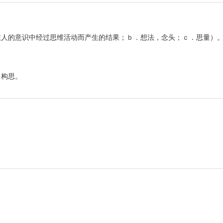
在人的意识中经过思维活动而产生的结果；ｂ．想法，念头；ｃ．思量）
。构思。
。