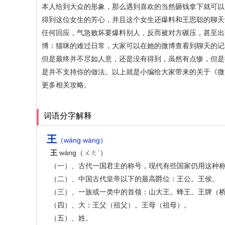
本人给到大众的形象，那么遇到喜欢的当然砸钱拿下就可以
得到这位女生的芳心，并且这个女生还爆料和王思聪的聊天
任何回应，气急败坏要爆料别人，反而被对方碾压，甚至出
博：猫咪的难过日常，大家可以在她的微博查看到聊天的记
但是最终并不尽如人意，还是没有得到，虽然有点惨，但是
是并不支持你的做法。以上就是小编给大家带来的关于《微
更多相关攻略。
词语分字解释
王
（wáng wàng）
王
wáng（ㄨㄤˊ）
（一）、古代一国君主的称号，现代有些国家仍用这种称号
（二）、中国古代皇帝以下的最高爵位：王公。王侯。
（三）、一族或一类中的首领：山大王。蜂王。王牌（
（四）、大：王父（祖父）。王母（祖母）。
（五）、姓。