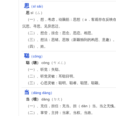
思
（sī sāi）
思
sī（ㄙ）
（一）、想，考虑，动脑筋：思想（ａ．客观存在反映
沉思。寻思。见异思迁。
（二）、想念，挂念：思念。思恋。相思。
（三）、想法：思绪。思致（新颖独到的构思、意趣）
（四）、姓。
聪
（cōng）
聪（聰）
cōng（ㄘㄨㄥ）
（一）、听觉：失聪。
（二）、听觉灵敏：耳聪目明。
（三）、心思灵敏：聪明。聪睿。聪慧。聪颖。
当
（dāng dàng）
当（噹）
dāng（ㄉㄤ）
（一）、充任，担任：充当。担（ dān ）当。当之无愧
（二）、掌管，主持：当家。当权。当政。