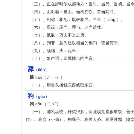
（三）、正在那时候或那地方：当时。当代。当初。当
（四）、面对着：当面。当机立断。首当其冲。
（五）、相称，相配：旗鼓相当。当量（ liáng ）。
（六）、应该：应当。理当。老当益壮。
（七）、抵敌：万夫不当之勇。
（八）、判罪，意为处以相当的刑罚：该当何罪。
（九）、顶端，头：瓦当。
（十）、象声词，金属撞击的声音。
舔
（tiǎn）
舔
tiǎn（ㄊ一ㄢˇ）
（一）、用舌头接触东西或取东西。
狗
（gǒu）
狗
gǒu（ㄍㄡˇ）
（一）、哺乳动物，种类很多，听觉嗅觉都很敏锐，善于
作）。狗盗（小偷）。狗腿子。狗仗人势。狗尾续貂（喻