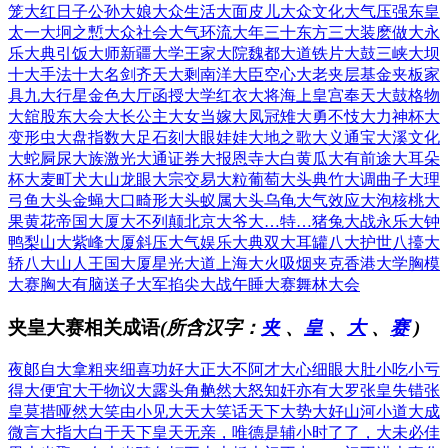
笼
大红日子
公孙大娘
大众生活
大面皮儿
大众文化
大气压强
东皇
太一
大坰之慙
大众社会
大气环流
大年三十
东方三大
装麽做大
永
乐大典
引饭大师
新疆大学
王家大院
魏都大道
铁片大鼓
三峡大坝
十大手法
十大名剑
齐天大剩
南洋大臣
空心大老
夹层基金
夹板家
具
九大行星
金色大厅
函授大学
红衣大将
海上皇宫
奉天大鼓
格物
大舘
股东大会
大长公主
大女当嫁
大凤冠雉
大勇不忮
大力神杯
大
变形虫
大盘指数
大足石刻
大眼娃娃
大地之歌
大义通宝
大溪文化
大蛇屙尿
大族激光
大通证券
大报恩寺
大白黄瓜
大有前途
大耳朵
杯
大麦町犬
大山龙眼
大宗交易
大粒葡萄
大头典竹
大调曲子
大理
弓鱼
大头金蝇
大口畸形
大头蚁属
大头乌龟
大气效应
大泡核桃
大
果黄花
帝国大厦
大不列颠
北京大爷
大…特…
猪兔大战
永乐大钟
鸭梨山大
紫峰大厦
斜压大气
娱乐大典
双大耳罐
八大护世
八擡大
轿
八大山人
王国大厦
星光大道
上海大火
吸烟夹克
香港大学
胸模
大赛
胸大有脑
送子大军
掐尖大战
午睡大赛
舞林大会
夹皇大赛相关成语
(所含汉字：
夹
、
皇
、
大
、
赛
)
夜郞自大
拿粗夹细
喜功好大
正大不阿
才大心细
眼大肚小
吃小亏
得大便宜
大干物议
大露头角
艴然大怒
知奸亦有大罗
张皇失错
张
皇莫措
哑然大笑
由小见大
天大笑话
天下大势
大好山河
小道大成
微言大指
大白于天下
皇天无亲，唯德是辅
小时了了，大未必佳