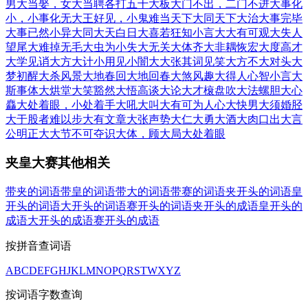
男大当娶，女大当聘
各打五十大板
大门不出，二门不进
大事化
小，小事化无
大王好见，小鬼难当
天下大同
天下大治
大事完毕
大事已然
小异大同
大天白日
大喜若狂
知小言大
大有可观
大失人
望
尾大难掉
无毛大虫
为小失大
无关大体
齐大非耦
恢宏大度
高才
大学
见诮大方
大计小用
见小闇大
大张其词
见笑大方
不大对头
大
梦初醒
大杀风景
大地春回
大地回春
大煞风趣
大得人心
智小言大
斯事体大
烘堂大笑
豁然大悟
高谈大论
大才榱盘
吹大法螺
胆大心
麤
大处着眼，小处着手
大吼大叫
大有可为
人心大快
男大须婚
胫
大于股者难以步
大有文章
大张声势
大仁大勇
大酒大肉
口出大言
公明正大
大节不可夺
识大体，顾大局
大处着眼
夹皇大赛其他相关
带夹的词语
带皇的词语
带大的词语
带赛的词语
夹开头的词语
皇
开头的词语
大开头的词语
赛开头的词语
夹开头的成语
皇开头的
成语
大开头的成语
赛开头的成语
按拼音查词语
A
B
C
D
E
F
G
H
J
K
L
M
N
O
P
Q
R
S
T
W
X
Y
Z
按词语字数查询