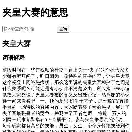
夹皇大赛的意思
查询
夹皇大赛
词语解释
前段时间在一些短视频的社交平台上关于“夹子”这个梗大家多
少都有所耳闻了，昨日因为一场特殊的直播内容，让夹皇大赛
这个梗登上网络热搜榜，那么这里说的夹皇大赛和夹子之间是
什么关系呢？可能还是有小伙伴不清楚缘由，所以接下来小编
就给大家整理了夹皇大赛梗的含义及出处介绍，感兴趣的小伙
伴一起来看看吧。一、梗的意思 衍生于夹子，是昨晚YY直播
平台的一场特殊的直播内容，大家蹭着夹子音的热度，展开了
夹子音最强皇者的竞争，并诞生了王者之师。 将近一万人的
剑网三玩家都聚集在YY直播平台，参与夹皇争霸赛的活动，
每个玩家都有高超的技能，男生，女生，个个身怀绝技给到你
意想不到的操作，最原始的小风车呼呼呼的软萌嗓音和鲁智深