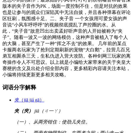
版本的夹子音作为PK，场面一度控制不住，但是对抗的效果
也是让参与的观众们深陷其中无法自拔，并且各种弹幕在评论
区狂刷，氛围感十足。二、夹子音 一个女孩用可爱女孩的声
音说“小风车呼呼呼”的视频彻底搅乱了声控圈的水。从
此，“夹子音”故意凹出出卖孟好听声音的人开始被称为“夹
子”。随着一波又一波的网络模仿，这种声音被植入了每个人
的大脑，甚至产生了一种“挥之不去”的效果。 几年前的某点
卡服两名玩家为了抢到定期刷新的宠物“大白鹅”，拉营几百兄
弟互相厮杀三天，生私仇进入营大攻防。各种剑网三玩家的离
奇操作令人不可思议。以上就是小编给大家带来的关于夹皇大
赛梗的含义及出处介绍全部内容，更多精彩内容请关注本站，
小编将持续更新更多相关攻略。
词语分字解释
夹
（jiā jiá gā）
夹（夾）
jiā（ㄐ一ㄚ）
（一）、从两旁钳住：使劲儿夹住。
（二）、两旁有物限制住，在两者之间：两山夹一水。