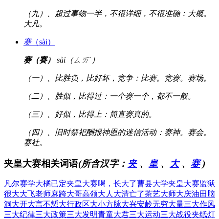
（九）、超过事物一半，不很详细，不很准确：大概。
大凡。
赛
（sài）
赛（賽）
sài（ㄙㄞˋ）
（一）、比胜负，比好坏，竞争：比赛。竞赛。赛场。
（二）、胜似，比得过：一个赛一个，都不一般。
（三）、好似，比得上：简直赛真的。
（四）、旧时祭祀酬报神恩的迷信活动：赛神。赛会。
赛社。
夹皇大赛相关词语
(所含汉字：
夹
、
皇
、
大
、
赛
)
凡尔赛学
大橘已定
夹皇大赛
喝，长大了
曹县大学
夹皇大赛
监狱
很大
大飞老师
麻跨大哥
高领大人
大清亡了
茶艺大师
大庆油田
脑
洞大开
大言不慙
大行政区
大小方脉
大兴安岭
无穷大量
三大作风
三大纪律
三大政策
三大发明
青童大君
三大运动
三大战役
夹纸灯