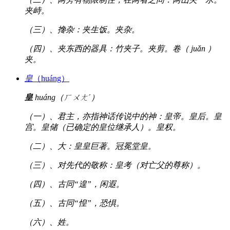
夹峙。
（三）、搀杂：夹生饭。夹杂。
（四）、夹东西的器具：竹夹子。夹剪。卷（ juǎn ）
夹。
皇
（huáng）
皇
huáng（ㄏㄨㄤˊ）
（一）、君主，亦指神话传说中的神：皇帝。皇后。皇
宫。皇储（已确定的皇位继承人）。皇权。
（二）、大：皇皇巨著。冠冕堂皇。
（三）、对先代的敬称：皇考（对亡父的尊称）。
（四）、古同“遑”，闲遐。
（五）、古同“惶”，恐惧。
（六）、姓。