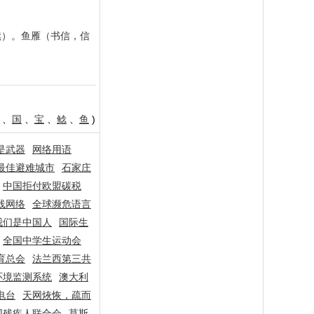
续）。鱼雁（书信，信
、
国
、
宝
、
鲶
、
鱼
)
是武器
网络用语
最佳避难城市
石家庄
中国拒付欧盟碳税
线网络
全球濒危语言
我们是中国人
国际生
全国中学生运动会
育总会
法兰西第三共
环境监测系统
澳大利
电台
天网烣恢，疏而
国残疾人联合会
莫斯