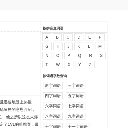
按拼音查词语
A
B
C
D
E
F
G
H
J
K
L
M
N
O
P
Q
R
S
T
W
X
Y
Z
按词语字数查询
两字词语
三字词语
四字词语
五字词语
且迅速地登上热搜
六字词语
七字词语
鲶鱼梗的意思介绍，
八字词语
九字词语
。 他之所以这么火爆
了1V1的单挑赛，最
十字词语
十一字词语