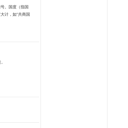
国号。国度（指国
大计，如“共商国
贵。