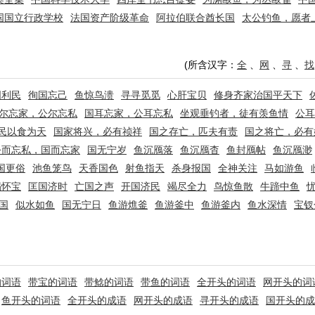
国国立行政学校
法国资产阶级革命
阿拉伯联合酋长国
太公钓鱼，愿者
(所含汉字：
全
、
网
、
寻
、
找
国利民
徇国忘己
鱼惊鸟溃
寻寻觅觅
心肝宝贝
修身齐家治国平天下
尔忘家，公尔忘私
国耳忘家，公耳忘私
坐观垂钓者，徒有羡鱼情
公耳
民以食为天
国家将兴，必有祯祥
国之存亡，匹夫有责
国之将亡，必有
公而忘私，国而忘家
国无宁岁
鱼沉鴈落
鱼沉鴈杳
鱼封鴈帖
鱼沉鴈渺
国更俗
池鱼笼鸟
天香国色
射鱼指天
杀身报国
全神关注
马如游鱼
褐怀宝
匡国济时
亡国之声
开国济民
竭尽全力
鸟惊鱼散
牛蹄中鱼
国
似水如鱼
国无宁日
鱼游燋釜
鱼游釜中
鱼游釜内
鱼水深情
宝钗
的词语
带宝的词语
带鲶的词语
带鱼的词语
全开头的词语
网开头的词
鱼开头的词语
全开头的成语
网开头的成语
寻开头的成语
国开头的成