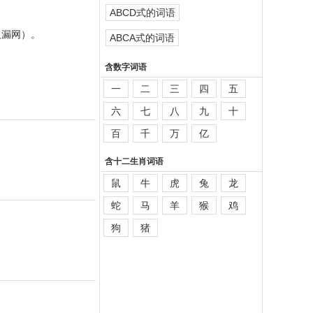
ABCD式的词语
人漏网）。
ABCA式的词语
含数字词语
一
二
三
四
五
六
七
八
九
十
百
千
万
亿
含十二生肖词语
鼠
牛
虎
兔
龙
蛇
马
羊
猴
鸡
狗
猪