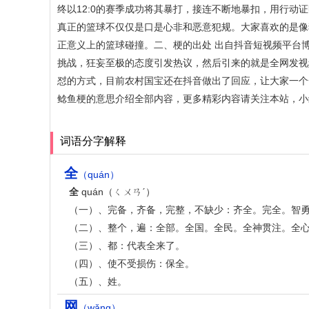
终以12:0的赛季成功将其暴打，接连不断地暴扣，用行动
真正的篮球不仅仅是口是心非和恶意犯规。大家喜欢的是像
正意义上的篮球碰撞。二、梗的出处 出自抖音短视频平台
挑战，狂妄至极的态度引发热议，然后引来的就是全网发视
怼的方式，目前农村国宝还在抖音做出了回应，让大家一个
鲶鱼梗的意思介绍全部内容，更多精彩内容请关注本站，小
词语分字解释
全
（quán）
全
quán（ㄑㄨㄢˊ）
（一）、完备，齐备，完整，不缺少：齐全。完全。智
（二）、整个，遍：全部。全国。全民。全神贯注。全
（三）、都：代表全来了。
（四）、使不受损伤：保全。
（五）、姓。
网
（wǎng）