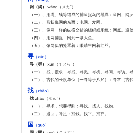
网（網）
wǎng（ㄨㄤˇ）
（一）、用绳、线等结成的捕鱼捉鸟的器具：鱼网。网
（二）、形状像网的东西：电网。发网。
（三）、像网一样的纵横交错的组织或系统：网点。通
（四）、用网捕捉：网到一条大鱼。
（五）、像网似的笼罩着：眼睛里网着红丝。
寻
（xún）
寻（尋）
xún（ㄒㄨㄣˊ）
（一）、找，搜求：寻找。寻觅。寻机。寻问。寻访。
（二）、古代的长度单位（一寻等于八尺）：寻常（古代八
找
（zhǎo）
找
zhǎo（ㄓㄠˇ）
（一）、寻求，想要得到：寻找。找人。找物。
（二）、退回，补足：找钱。找平。找齐。
国
（guó）
国（國）
guó（ㄍㄨㄛˊ）