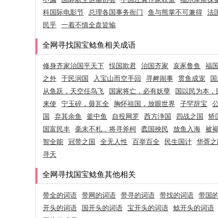
科国际电影节
总理各国事务衙门
鱼与熊掌不可兼得
法
民乎
一着不慎全盘皆输
全网寻找国宝鲶鱼相关成语
修身齐家治国平天下
悮国欺君
治国齐家
亥豕鲁鱼
福
之外
于民润国
入宝山而空手回
寻衅闹事
贯鱼成宠
国
从鱼跃，天空任鸟飞
国家将亡，必有妖孽
国以民为本，
来使
宁玉碎，毋瓦全
胸怀祖国，放眼世界
子罕辞宝
国
弃其余鱼
釜中鱼
自投网罗
西方浄国
四战之国
矫
国富民丰
毫末不札﹐将寻斧柯
蠹国殃民
放鱼入海
被
智全能
冠带之国
全无人性
百举百全
民生国计
华胥之
寻天
全网寻找国宝鲶鱼其他相关
带全的词语
带网的词语
带寻的词语
带找的词语
带国
开头的词语
国开头的词语
宝开头的词语
鲶开头的词语