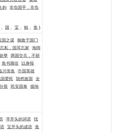
上鈎
非负国乎，非负
、
国
、
宝
、
鲶
、
鱼
)
佐国之谋
御敌于国门
忘私，国耳忘家
海阔
妖孽
两国交兵，不斩
鱼书鴈信
以身报
临川羡鱼
巾国英雄
忧国爱民
隐然敌国
全
分股
民安国泰
掘地
语
寻开头的词语
找
语
宝开头的成语
鱼