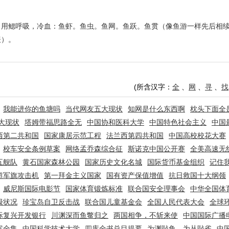
，用鳃呼吸，冷血：鱼虾。鱼虫。鱼网。鱼跃。鱼贯（像鱼游一样先后相
表）。
(所含汉字：
全
、
网
、
寻
、
找
我能进你的鱼塘吗
当代网友五大现状
知网是什么东西啊
枕头下面全
大现状
塔姆带福思路全无
中国协和医科大学
中国特色社会主义
中国
西第二共和国
国家康居示范工程
法兰西第四共和国
中国高校校花大赛
校车安全条例草案
网络孟乔森综合征
斯诺克中国公开赛
全美高速无
五舰队
黄石国家森林公园
国家历史文化名城
国际货币基金组织
记住
超军旗攻击机
第一拜金主义国家
国有资产保值增值
抗日救国十大纲领
威尼斯国际电影节
国家体育锻炼标准
联合国安全理事会
中华全国体
级状况
珍宝岛自卫反击战
联合国儿童基金会
全国人民代表大会
全球
际复兴开发银行
川渊深而鱼鳖归之
两国相争，不斩来使
中国国际广播
案全集
中国科学技术大学
四库全书总目提要
为渊敺鱼，为丛敺雀
中