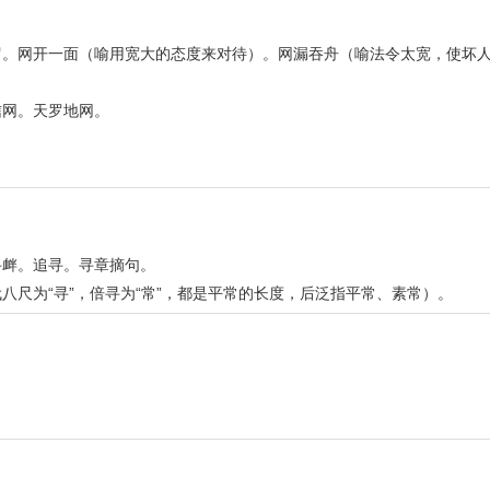
罗。网开一面（喻用宽大的态度来对待）。网漏吞舟（喻法令太宽，使坏
信网。天罗地网。
寻衅。追寻。寻章摘句。
尺为“寻”，倍寻为“常”，都是平常的长度，后泛指平常、素常）。