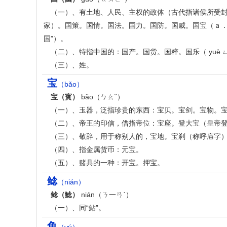
（一）、有土地、人民、主权的政体（古代指诸侯所受
家）。国策。国情。国法。国力。国防。国威。国宝（ａ．
国”）。
（二）、特指中国的：国产。国货。国粹。国乐（ yuè ㄩ
（三）、姓。
宝
（bǎo）
宝（寳）
bǎo（ㄅㄠˇ）
（一）、玉器，泛指珍贵的东西：宝贝。宝剑。宝物。宝藏（
（二）、帝王的印信，借指帝位：宝座。登大宝（皇帝
（三）、敬辞，用于称别人的，宝地。宝刹（称呼庙字
（四）、指金属货币：元宝。
（五）、赌具的一种：开宝。押宝。
鲶
（nián）
鲶（鯰）
nián（ㄋ一ㄢˊ）
（一）、同“鲇”。
鱼