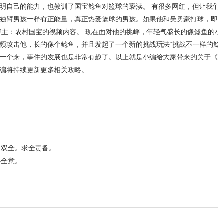
证明自己的能力，也教训了国宝鲶鱼对篮球的亵渎。 有很多网红，但让我
独臂男孩一样有正能量，真正热爱篮球的男孩。如果他和吴勇豪打球，即
博主：农村国宝的视频内容。 现在面对他的挑衅，年轻气盛长的像鲶鱼的
频攻击他，长的像个鲶鱼，并且发起了一个新的挑战玩法“挑战不一样的鲶
一个来，事件的发展也是非常有趣了。以上就是小编给大家带来的关于《
编将持续更新更多相关攻略。
勇双全。求全责备。
心全意。