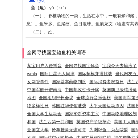
（yú）
鱼（魚）
yú（ㄩˊ）
（一）、脊椎动物的一类，生活在水中，一般有鳞和鳍
息）。鱼米乡。鱼尾纹。鱼目混珠。鱼质龙文（喻虚有其
（二）、姓。
全网寻找国宝鲶鱼相关词语
某宝用户入侵抖音
全网寻找国宝鲶鱼
宝我今天去输液了
wmls
国际巨星无人问津
国际超模穿搭挑战
当代网友五
女网管事件
国家基本药物制度
国际消费者权益日
法兰
中国军舰开进南海
中国邮政贺卡开奖
英国前卫级核潜艇
地图
全国组织部长会议
全球流行音乐金榜
美国海军第
物多样性日
韩国驻华使馆遭袭
太平天国运动原因
法国
全国大学生运动会
国家垄断资本主义
中国动物地理区划
和国
法兰西第一共和国
英国资产阶级革命
英国工人阶
亚国立大学
羚羊挂角无迹可寻
为渊敺鱼，为丛敺爵
国
不漏
国际航空运输协会
中国左翼作家联盟
福尔摩斯探