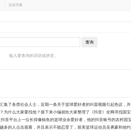
器
|
汉语字典
查询
输入要查询的词语或拼音。
汇集了各类社会人士，近期一条关于篮球爱好者的叫嚣视频引起热议，并
？为什么大家要找他？接下来小编就给大家整理了《抖音》全网寻找国宝
是抖音平台上一位长得像鲶鱼的篮球业余爱好者，他的抖音账号的农村国宝
越多的人点击观看，并且表示不能忍受了，留美篮球运动员吴勇豪和他约定