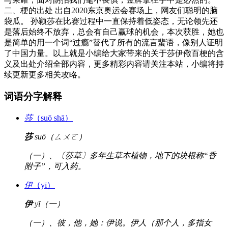
二、梗的出处 出自2020东京奥运会赛场上，网友们聪明的脑
袋瓜。 孙颖莎在比赛过程中一直保持着低姿态，无论领先还
是落后始终不放弃，总会有自己赢球的机会，本次获胜，她也
是简单的用一个词“过瘾”替代了所有的流言蜚语，像别人证明
了中国力量。以上就是小编给大家带来的关于莎伊儆百梗的含
义及出处介绍全部内容，更多精彩内容请关注本站，小编将持
续更新更多相关攻略。
词语分字解释
莎
（suō shā）
莎
suō（ㄙㄨㄛ）
（一）、〔莎草〕多年生草本植物，地下的块根称“香
附子”，可入药。
伊
（yī）
伊
yī（一）
（一）、彼，他，她：伊说。伊人（那个人，多指女