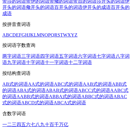
带莎的词语
带伊的词语
带儆的词语
带百的词语
莎开头的词语
伊
开头的词语
儆开头的词语
百开头的词语
伊开头的成语
百开头的
成语
按拼音查词语
A
B
C
D
E
F
G
H
J
K
L
M
N
O
P
Q
R
S
T
W
X
Y
Z
按词语字数查询
两字词语
三字词语
四字词语
五字词语
六字词语
七字词语
八字词
语
九字词语
十字词语
十一字词语
十二字词语
按结构查词语
AB式的词语
AA式的词语
ABC式的词语
AAB式的词语
ABB式
的词语
ABA式的词语
ABAB式的词语
ABCC式的词语
AABC式
的词语
AABB式的词语
ABBA式的词语
ABBC式的词语
ABAC
式的词语
ABCD式的词语
ABCA式的词语
含数字词语
一
二
三
四
五
六
七
八
九
十
百
千
万
亿