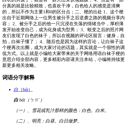
分真的就是比较精致，也喜欢干净，白色给人的感觉是清爽
的，所以不作为主要1和0的区分点；二、梗的出处 1、这个梗
出自于近期网络上一位男生被分手之后逆袭之路的视频分享内
容； 2、被分手之后的他一只沉浸在失落的情绪当中，厚积薄
发开始改变自己，成为化身成为型男； 3、蜕变之后的照片网
友们发现了白色的袜子，所以在视频的评论区留言：健身，自
拍，白袜子懂了； 4、随后也是因为这样的言论，让白袜子这
个梗再次出圈，成为大家讨论的话题，其实就是一个假性的调
侃方式。以上就是小编给大家带来的关于网络用语白袜子梗的
意思介绍全部内容，更多精彩内容请关注本站，小编将持续更
新更多相关攻略。
词语分字解释
白
（bái）
白
bái（ㄅㄞˊ）
（一）、雪花或乳汁那样的颜色：白色。白米。
（二）、明亮：白昼。白日做梦。