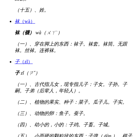
（十五）、姓。
袜
（wà）
袜（襪）
wà（ㄨㄚˋ）
（一）、穿在脚上的东西：袜子。袜套。袜筒。无跟
袜。丝袜。连裤袜。
子
（zǐ）
子
zǐ（ㄗˇ）
（一）、古代指儿女，现专指儿子：子女。子孙。子
嗣。子弟（后辈人，年轻人）。
（二）、植物的果实、种子：菜子。瓜子儿。子实。
（三）、动物的卵：鱼子。蚕子。
（四）、幼小的，小的：子鸡。子畜。子城。
（五）、小而硬的颗粒状的东西：子弹（ dàn ）。棋子