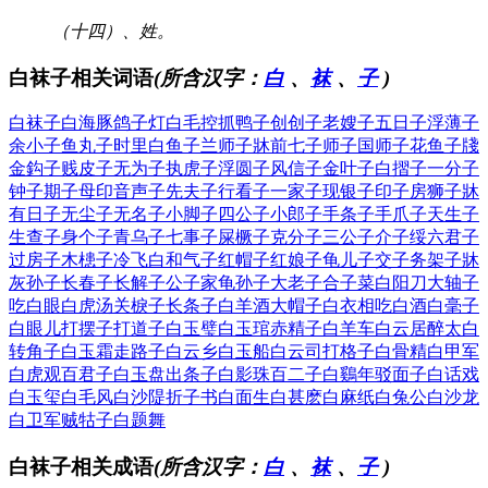
（十四）、姓。
白袜子相关词语
(所含汉字：
白
、
袜
、
子
)
白袜子
白海豚
鸽子灯
白毛控
抓鸭子
创创子
老嫂子
五日子
浮薄子
余小子
鱼丸子
时里白
鱼子兰
师子牀
前七子
师子国
师子花
鱼子牋
金鈎子
贱皮子
无为子
执虎子
浮圆子
风信子
金叶子
白摺子
一分子
钟子期
子母印
音声子
先夫子
行看子
一家子
现银子
印子房
狮子牀
有日子
无尘子
无名子
小脚子
四公子
小郎子
手条子
手爪子
天生子
生查子
身个子
青乌子
七事子
屎橛子
克分子
三公子
介子绥
六君子
过房子
木槵子
冷飞白
和气子
红帽子
红娘子
龟儿子
交子务
架子牀
灰孙子
长春子
长解子
公子家
龟孙子
大老子
合子菜
白阳刀
大轴子
吃白眼
白虎汤
关棙子
长条子
白羊酒
大帽子
白衣相
吃白酒
白毫子
白眼儿
打摆子
打道子
白玉璧
白玉琯
赤精子
白羊车
白云居
醉太白
转角子
白玉霜
走路子
白云乡
白玉船
白云司
打格子
白骨精
白甲军
白虎观
百君子
白玉盘
出条子
白影珠
百二子
白鷄年
驳面子
白话戏
白玉玺
白毛风
白沙隄
折子书
白面生
白甚麽
白麻纸
白兔公
白沙龙
白卫军
贼牯子
白题舞
白袜子相关成语
(所含汉字：
白
、
袜
、
子
)