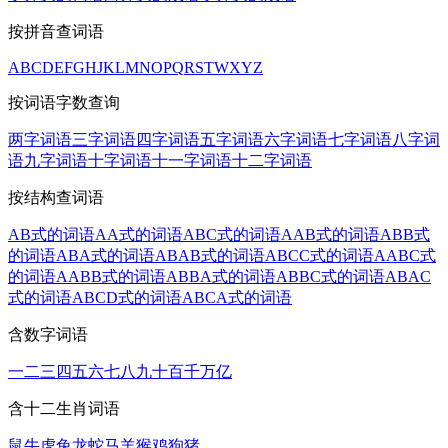
按拼音查词语
A
B
C
D
E
F
G
H
J
K
L
M
N
O
P
Q
R
S
T
W
X
Y
Z
按词语字数查询
两字词语
三字词语
四字词语
五字词语
六字词语
七字词语
八字词
语
九字词语
十字词语
十一字词语
十二字词语
按结构查词语
AB式的词语
AA式的词语
ABC式的词语
AAB式的词语
ABB式
的词语
ABA式的词语
ABAB式的词语
ABCC式的词语
AABC式
的词语
AABB式的词语
ABBA式的词语
ABBC式的词语
ABAC
式的词语
ABCD式的词语
ABCA式的词语
含数字词语
一
二
三
四
五
六
七
八
九
十
百
千
万
亿
含十二生肖词语
鼠
牛
虎
兔
龙
蛇
马
羊
猴
鸡
狗
猪