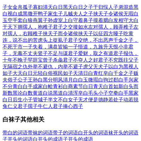
子女金帛
孤子寡妇
清天白日
黑天白日
之子于归
悮人子弟
混造黑
白
视白成黑
撒开鸭子
家生子儿
贼夫人之子
挟天子令诸侯
无瑕白
玉
空手套白狼
燕翼子孙
虚室上白
守着鼻子摸着腮
白发相守
大白
于天下
拥孺人，抱稚子
君子之交接如水
左对孺人，顾弄稚子
左
对孺人，右顾稚子
挟天子而令诸侯
挟天子以征四方
哑子吃黄
连，说不出的苦
虎头上捉虱子
君子交绝，不出恶声
千金之子，
不死于市
一子失着，满盘皆输
一子悟道，九族升天
恨小非君
子，无毒不丈夫
竖子不足与谋
君子爱财，取之有道
君子报仇，
十年不晚
子罕辞宝
曾子杀彘
君子不夺人之好
君子不究既往
父子
无隔宿之仇
外举不避仇，内举不避子
虎父无犬子
以白为黑
视人
如子
大天白日
元轻白俗
视民如子
天清日白
青红皁白
千金之子
贩
夫俗子
公子王孙
白黑分明
风清月白
白玉微瑕
白驹过郄
白手兴家
不分青白
白手成家
白帢青衫
白商素节
白日青天
白首如新
白头而
新
数黑论白
数黄道白
说黑道白
清浑皁白
毛头小子
空拳白手
黑家
白日
后生小子
管城子
半文不白
女子无才便是德
静若处子动若脱
兔
仁义君子
孺子牛
仁人君子
捧心西子
白袜子其他相关
带白的词语
带袜的词语
带子的词语
白开头的词语
袜开头的词语
子开头的词语
白开头的成语
子开头的成语