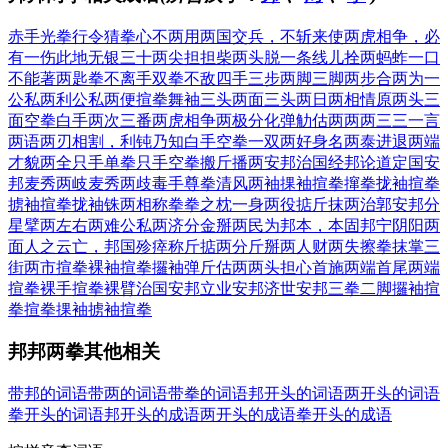
赤手光拳
行令猜拳
心不两用
两国交兵，不斩来使
两虎相争，必
有一伤
此地无银三十两
尖担担柴两头脱
一条线儿拴两蚂蚱
一口
不能著两匙
拳不离手
双拳不敌四手
三步两脚
三脚两步
合两为一
公私两利
公私两便
揎拳舞袖
三头两面
三头两日
两相情原
两头三
面
空拳白手
两次三番
两虎相争
两极分化
弹觔估两
两两三三
一言
两语
两刃相割，利钝乃知
白手空拳
一双两好
身名两泰
进退两端
才貌两全
只手单拳
只手空拳
搬斤播两
安邦治国
经邦论道
定国安
邦
麦秀两岐
麦秀两歧
毒手尊拳
清风两袖
捰袖揎拳
撺拳拢袖
揎拳
掳袖
揎拳拢袖
铢两相称
拳拳之枕
一身两役
掂斤抹两
治郭安邦
分
星擘两
左右两难
公私两济
分金掰两
民为邦本，本固邦宁
阴阳两
面
人之云亡，邦国殄瘁
称斤掂两
分斤掰两
人财两失
擦拳抹掌
三
街两市
揎拳裸袖
揎拳攞袖
弹斤估两
两头担心
首施两端
首尾两端
揎拳裸手
揎拳裸臂
治国安邦
立业安邦
济世安邦
三拳二脚
攞袖揎
拳
揎拳捰袖
掳袖揎拳
邦邦两拳其他相关
带邦的词语
带两的词语
带拳的词语
邦开头的词语
两开头的词语
拳开头的词语
邦开头的成语
两开头的成语
拳开头的成语