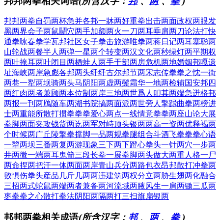
邦邦两拳相关词语
(所含汉字：
邦
、
两
、
拳
)
邦邦两拳
自罚两杯
急并各邦
一牀两好
重拳出击
两面政权
两眼发
黑
两界会子
两鼠鬭穴
两手加额
两火一刀
两耳垂肩
两刀论法
打快
通拳
咏春拳学
瓦邦社区
女子拳击
旅游唯拳
两蒋日记
两耳塞聪
两
山轮战
两餐半人
两弹一星
两个转变
两汉文化
两秒绿灯
两平期权
两叶掩耳
两叶闭目
两栖蛙人
两手干部
两房危机
两地婚姻
邦嘎遗
址
海峡两岸
急彪各邦
两头纤纤
古尔邦节
两宋志传
拳拳之忱
一街
两巷
一犁两坝
骑两头马
阴阳两虚
两鬓霜华
一地两检
辅国安邦
四
两红肉
两者兼顾
两本位制
两岸三地
两世爲人
叩其两端
急迸格邦
两报一刊
两鴈随车
两湖书院
搞两面派
两世旁人
擎跽曲拳
两榜进
士
两重能所
散打掼拳
拳拳爱心
两点一线
情意拳拳
两座山论
大展
拳脚
两面夹攻
钱货两讫
两军对峙
顶头银两
两高一资
两优释褐
两
个时候
两广丘陵
擎拳撑脚
一品两规
拳腿组合
斗酒飞拳
拳拳心语
一犂两坝
三番两复
两游现象
三下两下
蹬心拳头
一针两穴
一步两
井
两微一端
两耳鬼箭
三段长拳
一展拳脚
两头做大
两重人格
一尸
两命
捏两把汗
一体两面
两岸青山
兵分两路
包衣昂邦
散打冲拳
两
败惧伤
拳头産品
几斤几两
两违建筑
两权分立
两胁生翅
两化融合
三招两式
蛇鼠两端
两者兼备
两河流域
两腋风生
一肩两锄
三瓜两
枣
拳拳之心
散打拳法
阴阳两隔
两打三扫
旗扁银两
邦邦两拳相关成语
(所含汉字：
邦
、
两
、
拳
)