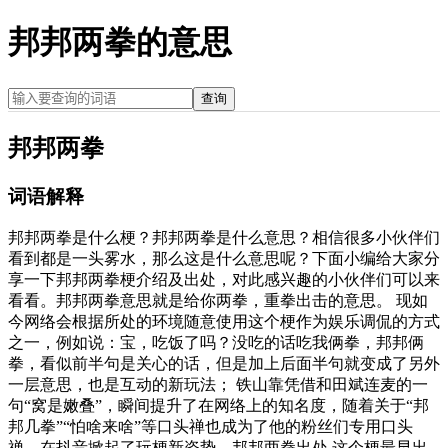
邦邦两拳的意思
查询
邦邦两拳
词语解释
邦邦两拳是什么梗？邦邦两拳是什么意思？相信很多小伙伴们
看到都是一头雾水，那么这是什么意思呢？下面小编给大家分
享一下邦邦两拳梗介绍及出处，对此感兴趣的小伙伴们可以来
看看。邦邦两拳意思就是给你两拳，重拳出击的意思。 现如
今网络会根据所处的环境随意使用这个梗作为娱乐调侃的方式
之一，例如说：宝，吃饭了吗？没吃的话吃我俩拳，邦邦俩
拳，看似前半句是关心的话，但是加上后面半句就变成了另外
一层意思，也是互动的新玩法； 铁山靠凭借和田斌连麦的一
句“窝是嫩叠”，瞬间提升了在网络上的知名度，随着关于“邦
邦几拳”“怕啥来啥”等口头禅也成为了他的粉丝们专用口头
禅，在抖音掀起了玩梗新姿势。邦邦两拳出处 这个梗最早出