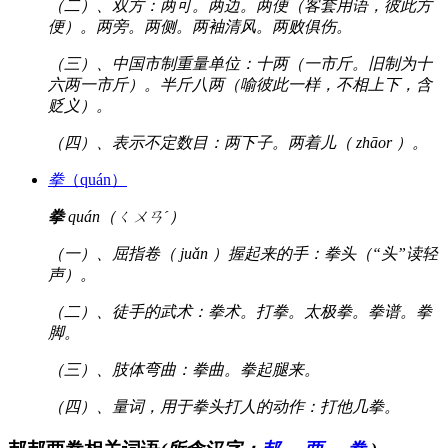
（二）、双方：两可。两边。两便（客套用语，彼此方
便）。两旁。两侧。两袖清风。两败俱伤。
（三）、中国市制重量单位：十两（一市斤。旧制为十
六两一市斤）。半斤八两（喻彼此一样，不相上下，含
贬义）。
（四）、表示不定数目：两下子。两着儿（ zhāor ）。
拳
（quán）
拳
quán（ㄑㄨㄢˊ）
（一）、屈指卷（ juǎn ）握起来的手：拳头（“头”读轻
声）。
（二）、徒手的武术：拳术。打拳。太极拳。拳谱。拳
脚。
（三）、肢体弯曲：拳曲。拳起腿来。
（四）、量词，用于拳头打人的动作：打他几拳。