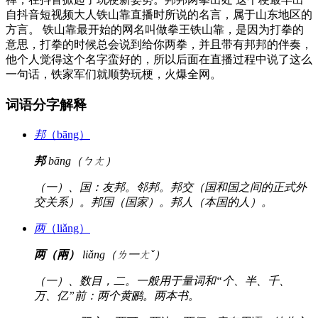
自抖音短视频大人铁山靠直播时所说的名言，属于山东地区的
方言。 铁山靠最开始的网名叫做拳王铁山靠，是因为打拳的
意思，打拳的时候总会说到给你两拳，并且带有邦邦的伴奏，
他个人觉得这个名字蛮好的，所以后面在直播过程中说了这么
一句话，铁家军们就顺势玩梗，火爆全网。
词语分字解释
邦
（bāng）
邦
bāng（ㄅㄤ）
（一）、国：友邦。邻邦。邦交（国和国之间的正式外
交关系）。邦国（国家）。邦人（本国的人）。
两
（liǎng）
两（兩）
liǎng（ㄌ一ㄤˇ）
（一）、数目，二。一般用于量词和“个、半、千、
万、亿”前：两个黄鹂。两本书。