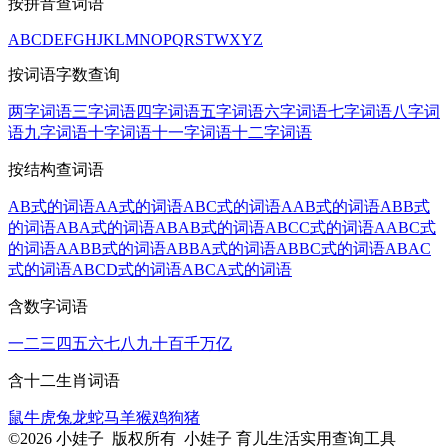
按拼音查词语
A
B
C
D
E
F
G
H
J
K
L
M
N
O
P
Q
R
S
T
W
X
Y
Z
按词语字数查询
两字词语
三字词语
四字词语
五字词语
六字词语
七字词语
八字词
语
九字词语
十字词语
十一字词语
十二字词语
按结构查词语
AB式的词语
AA式的词语
ABC式的词语
AAB式的词语
ABB式
的词语
ABA式的词语
ABAB式的词语
ABCC式的词语
AABC式
的词语
AABB式的词语
ABBA式的词语
ABBC式的词语
ABAC
式的词语
ABCD式的词语
ABCA式的词语
含数字词语
一
二
三
四
五
六
七
八
九
十
百
千
万
亿
含十二生肖词语
鼠
牛
虎
兔
龙
蛇
马
羊
猴
鸡
狗
猪
©2026 小娃子 版权所有 小娃子 育儿生活实用查询工具