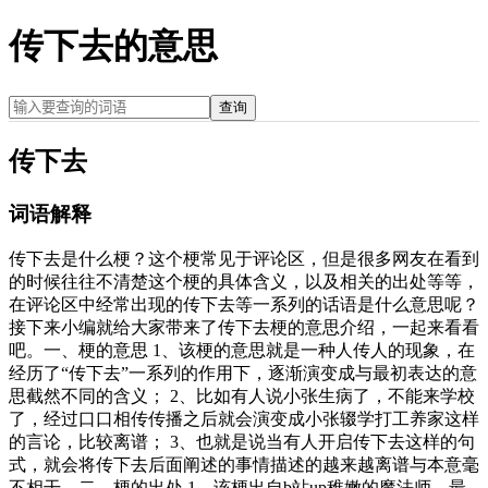
传下去的意思
查询
传下去
词语解释
传下去是什么梗？这个梗常见于评论区，但是很多网友在看到
的时候往往不清楚这个梗的具体含义，以及相关的出处等等，
在评论区中经常出现的传下去等一系列的话语是什么意思呢？
接下来小编就给大家带来了传下去梗的意思介绍，一起来看看
吧。一、梗的意思 1、该梗的意思就是一种人传人的现象，在
经历了“传下去”一系列的作用下，逐渐演变成与最初表达的意
思截然不同的含义； 2、比如有人说小张生病了，不能来学校
了，经过口口相传传播之后就会演变成小张辍学打工养家这样
的言论，比较离谱； 3、也就是说当有人开启传下去这样的句
式，就会将传下去后面阐述的事情描述的越来越离谱与本意毫
不相干。二、梗的出处 1、该梗出自b站up稚嫩的魔法师，最