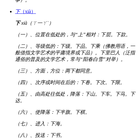
下
（xià）
下
xià（ㄒ一ㄚˋ）
（一）、位置在低处的，与“上”相对：下层。下款。
（二）、等级低的：下级。下品。下乘（佛教用语，一
般借指文学艺术的平庸境界或下品）。下里巴人（泛指
通俗的普及的文学艺术，常与“阳春白雪”对举）。
（三）、方面，方位：两下都同意。
（四）、次序或时间在后的：下卷。下次。下限。
（五）、由高处往低处，降落：下山。下车。下马。下
达。
（六）、使降落：下半旗。下棋。
（七）、进入：下海。
（八）、投送：下书。