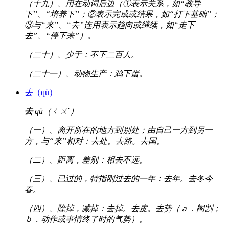
（十九）、用在动词后边（①表示关系，如“教导
下”、“培养下”；②表示完成或结果，如“打下基础”；
③与“来”、“去”连用表示趋向或继续，如“走下
去”、“停下来”）。
（二十）、少于：不下二百人。
（二十一）、动物生产：鸡下蛋。
去
（qù）
去
qù（ㄑㄨˋ）
（一）、离开所在的地方到别处；由自己一方到另一
方，与“来”相对：去处。去路。去国。
（二）、距离，差别：相去不远。
（三）、已过的，特指刚过去的一年：去年。去冬今
春。
（四）、除掉，减掉：去掉。去皮。去势（ａ．阉割；
ｂ．动作或事情终了时的气势）。