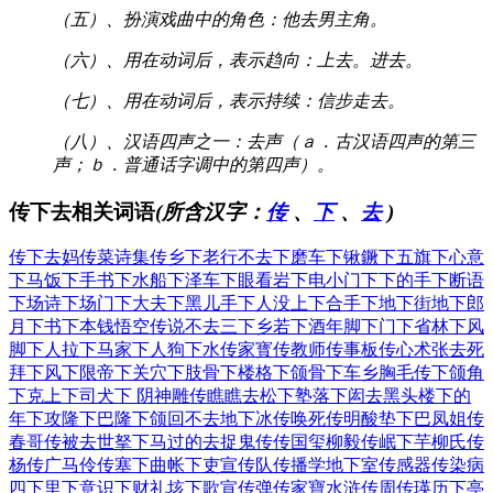
（五）、扮演戏曲中的角色：他去男主角。
（六）、用在动词后，表示趋向：上去。进去。
（七）、用在动词后，表示持续：信步走去。
（八）、汉语四声之一：去声（ａ．古汉语四声的第三
声；ｂ．普通话字调中的第四声）。
传下去相关词语
(所含汉字：
传
、
下
、
去
)
传下去
妈传菜
诗集传
乡下老
行不去
下磨车
下锹鐝
下五旗
下心意
下马饭
下手书
下水船
下泽车
下眼看
岩下电
小门下
下的手
下断语
下场诗
下场门
下大夫
下黑儿
手下人
没上下
合手下
地下街
地下郎
月下书
下本钱
悟空传
说不去
三下乡
若下酒
年脚下
门下省
林下风
脚下人
拉下马
家下人
狗下水
传家寳
传教师
传事板
传心术
张去死
拜下风
下限帝
下关穴
下肢骨
下楼格
下颌骨
下车乡
胸毛传
下颌角
下克上
下司犬
下 阴
神雕传
瞧瞧去
松下塾
落下闳
去黑头
楼下的
年下攻
隆下巴
隆下颌
回不去
地下冰
传唤死
传明酸
垫下巴
凤姐传
春哥传
被去世
拏下马
过的去
捉鬼传
传国玺
柳毅传
岷下芋
柳氏传
杨传广
马伶传
塞下曲
帐下吏
宣传队
传播学
地下室
传感器
传染病
四下里
下意识
下财礼
垓下歌
宣传弹
传家寶
水浒传
周传瑛
历下亭