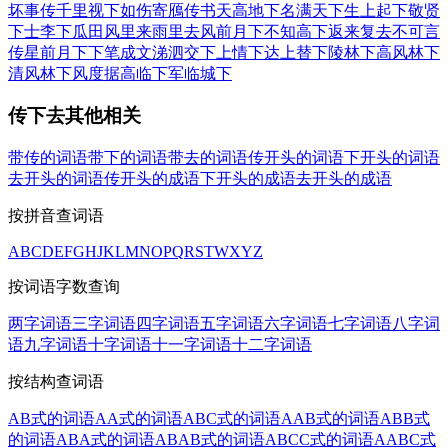
坏事传千里
视下如伤
寄鴈传书
天高地下
名满天下
生上起下
敬贤
下士
李下瓜田
风里来雨里去
风前月下
不知高下
返来复去
不可言
传
星前月下
下笔成文
涕泗交下
上情下达
上替下陵
林下高风
林下
清风
林下风度
据高临下
军临城下
传下去其他相关
带传的词语
带下的词语
带去的词语
传开头的词语
下开头的词语
去开头的词语
传开头的成语
下开头的成语
去开头的成语
按拼音查词语
A
B
C
D
E
F
G
H
J
K
L
M
N
O
P
Q
R
S
T
W
X
Y
Z
按词语字数查询
两字词语
三字词语
四字词语
五字词语
六字词语
七字词语
八字词
语
九字词语
十字词语
十一字词语
十二字词语
按结构查词语
AB式的词语
AA式的词语
ABC式的词语
AAB式的词语
ABB式
的词语
ABA式的词语
ABAB式的词语
ABCC式的词语
AABC式