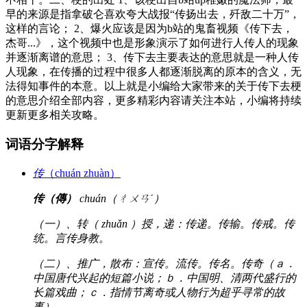
早的来源是指拿破仑喜欢夸大战报“传扬出去，歼敌二十万”，
这样的言论； 2、爆火应该是因为b站的鬼畜视频《传下去，
杰哥...》，这个视频中也是形象演示了如何进行人传人的现象
并逐渐离谱的意思； 3、传下去主要表达的意思就是一种人传
人现象，在传播的过程中很多人都逐渐脱离的原本的含义，无
法得知事件的本意。以上就是小编给大家带来的关于传下去梗
的意思介绍全部内容，更多精彩内容请关注本站，小编将持续
更新更多相关攻略。
词语分字解释
传
（chuán zhuàn）
传（傳）
chuán（ㄔㄨㄢˊ）
（一）、转（ zhuǎn ）授，递：传递。传输。传戒。传
统。言传身教。
（二）、推广，散布：宣传。流传。传名。传奇（ａ．
中国唐代兴起的短篇小说；ｂ．中国明、清两代盛行的
长篇戏曲；ｃ．指情节离奇或人物行为超乎寻常的故
事）。