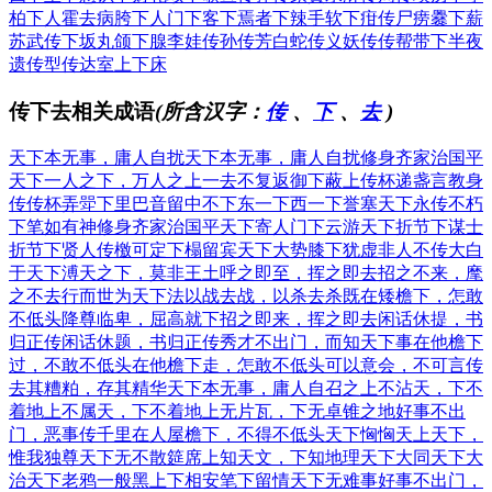
柏下人
霍去病
胯下人
门下客
下焉者
下辣手
软下疳
传尸痨
爨下薪
苏武传
下坂丸
颌下腺
李娃传
孙传芳
白蛇传
义妖传
传帮带
下半夜
遗传型
传达室
上下床
传下去相关成语
(所含汉字：
传
、
下
、
去
)
天下本无事，庸人自扰
天下本无事，庸人自扰
修身齐家治国平
天下
一人之下，万人之上
一去不复返
御下蔽上
传杯递盏
言教身
传
传杯弄斝
下里巴音
留中不下
东一下西一下
誉塞天下
永传不朽
下笔如有神
修身齐家治国平天下
寄人门下
云游天下
折节下谋士
折节下贤人
传檄可定
下榻留宾
天下大势
膝下犹虚
非人不传
大白
于天下
溥天之下，莫非王土
呼之即至，挥之即去
招之不来，麾
之不去
行而世为天下法
以战去战，以杀去杀
既在矮檐下，怎敢
不低头
降尊临卑，屈高就下
招之即来，挥之即去
闲话休提，书
归正传
闲话休题，书归正传
秀才不出门，而知天下事
在他檐下
过，不敢不低头
在他檐下走，怎敢不低头
可以意会，不可言传
去其糟粕，存其精华
天下本无事，庸人自召之
上不沾天，下不
着地
上不属天，下不着地
上无片瓦，下无卓锥之地
好事不出
门，恶事传千里
在人屋檐下，不得不低头
天下恟恟
天上天下，
惟我独尊
天下无不散筵席
上知天文，下知地理
天下大同
天下大
治
天下老鸦一般黑
上下相安
笔下留情
天下无难事
好事不出门，