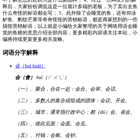
释后，大家纷纷调侃这是一位诡计多端的老板，为了卖出去鱼
什么奇怪的标语都会写； 5、此外除了会睡觉的鱼，还有仰泳
鲈鱼、豹纹芒果等奇奇怪怪的营销标语，都是商家想到的一些
搞怪营销标语；以上就是小编给大家整理的关于网络用语会睡
觉的鱼梗的意思介绍全部内容，更多精彩内容请关注本站，小
编将持续更新更多相关攻略。
词语分字解释
会
（huì kuài）
会（會）
huì（ㄏㄨㄟˋ）
（一）、聚合，合在一起：会合。会审。会话。
（二）、多数人的集合或组成的团体：会议。开会。
（三）、城市，通常指行政中心：都（dū）会。省会。
（四）、彼此见面：会面。会见。
（五）、付钱：会账。会钞。