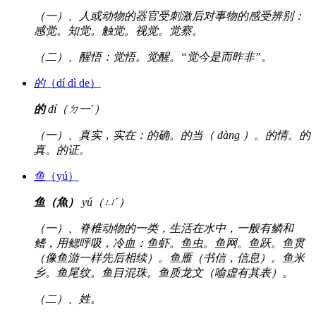
（一）、人或动物的器官受刺激后对事物的感受辨别：
感觉。知觉。触觉。视觉。觉察。
（二）、醒悟：觉悟。觉醒。“觉今是而昨非”。
的
（dí dì de）
的
dí（ㄉ一ˊ）
（一）、真实，实在：的确。的当（ dàng ）。的情。的
真。的证。
鱼
（yú）
鱼（魚）
yú（ㄩˊ）
（一）、脊椎动物的一类，生活在水中，一般有鳞和
鳍，用鳃呼吸，冷血：鱼虾。鱼虫。鱼网。鱼跃。鱼贯
（像鱼游一样先后相续）。鱼雁（书信，信息）。鱼米
乡。鱼尾纹。鱼目混珠。鱼质龙文（喻虚有其表）。
（二）、姓。