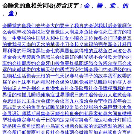
会睡觉的鱼相关词语
(所含汉字：
会
、
睡
、
觉
、
的
、
鱼
)
会睡觉的鱼
我们去约会
大的要来了
我真的会谢
我以后会很
啊怎
么会呢
丰收的喜悦
社交自觉症
大润发杀鱼
社会性死亡
北方的狼
族
一生要强的中国男人和中国女
小嘴会走位
你很会打吗
嫩是真
的嫩
我是云南的
天水的苹果
小刀会起义
幸福的完美
新会计科目
犀利哥的哥
网络黑社会
七彩凤凰鱼
蒙得维的亚
枯鱼过河泣
公募
基金会
大理裂腹鱼
德黑兰会议
最好的时光
我不会付款
天使的列
车
约会排期表
约会象牙山
梭鱼轰炸机
职场恐会族
塔尔寺庙会
永
远的忠诚
盐类的水解
天使的诱惑
西安性博会
我们约会吧
烃的衍
生物
私生活聚会
无根的一代
天祝赛马会
祥子的故事
我军政委的
属羊的七妹
平凡的精彩
社会保险法
睡觉减肥法
晚睡强迫症
人类
的知识
人生告别会
人鱼潜水衣
社会保险费
社会保障税
商标的世
界
慢的梢摇儿
睡眠瘫痪症
世界睡眠日
奶牛追悼会
万人道歉会
年
会恐惧症
民主生活会
裸体会议室
九八投洽会
会宁枪击案
年会三
宗罪
姜太公钓鱼
美女试睡员
建设委员会
没脚的小鸟
巨型淡水鱼
会展设计师
莫斯科集会
蓝鳍金枪鱼
来的都是客
短鼻六间鱼
橄榄
型社会
康定赛马会
千日的约定
克利翁舞会
军服运动会
开灯睡眠
癖
格陵兰鲨鱼
愤怒的小鸟
家长相亲会
回家的诱惑
酒驾的惩罚
故
宫会所门
低智商社会
反社会身体
两会微愿景
加布林鲨鱼
方言的