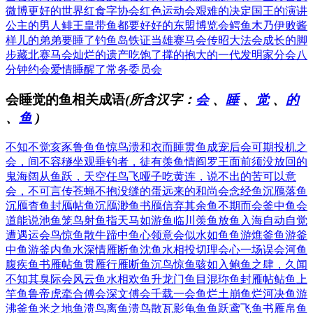
微博
更好的世界
红食字协会
红色运动会
艰难的决定
国王的演讲
公主的男人
鲱王皇带鱼
都要好好的
东盟博览会
鳄鱼木乃伊
败酱
样儿的
弟弟要睡了
钓鱼岛铁证
当雄赛马会
传昭大法会
成长的脚
步
藏北赛马会
灿烂的遗产
吃饱了撑的
抱大的一代
发明家分会
八
分钟约会
爱情睡醒了
常务委员会
会睡觉的鱼相关成语
(所含汉字：
会
、
睡
、
觉
、
的
、
鱼
)
不知不觉
亥豕鲁鱼
鱼惊鸟溃
和衣而睡
贯鱼成宠
后会可期
投机之
会，间不容穟
坐观垂钓者，徒有羡鱼情
阎罗王面前须没放回的
鬼
海阔从鱼跃，天空任鸟飞
哑子吃黄连，说不出的苦
可以意
会，不可言传
苍蝇不抱没缝的蛋
远来的和尚会念经
鱼沉鴈落
鱼
沉鴈杳
鱼封鴈帖
鱼沉鴈渺
鱼书鴈信
弃其余鱼
不期而会
釜中鱼
会
道能说
池鱼笼鸟
射鱼指天
马如游鱼
临川羡鱼
放鱼入海
自动自觉
遭遇运会
鸟惊鱼散
牛蹄中鱼
心领意会
似水如鱼
鱼游燋釜
鱼游釜
中
鱼游釜内
鱼水深情
雁断鱼沈
鱼水相投
切理会心
一场误会
河鱼
腹疾
鱼书雁帖
鱼贯雁行
雁断鱼沉
鸟惊鱼骇
如入鲍鱼之肆，久闻
不知其臭
际会风云
鱼水相欢
鱼升龙门
鱼目混珎
鱼封雁帖
鲇鱼上
竿
鱼鲁帝虎
牵合傅会
深文傅会
千载一会
鱼烂土崩
鱼烂河决
鱼游
沸釜
鱼米之地
鱼溃鸟离
鱼溃鸟散
瓦影龟鱼
鱼跃鸢飞
鱼书雁帛
鱼