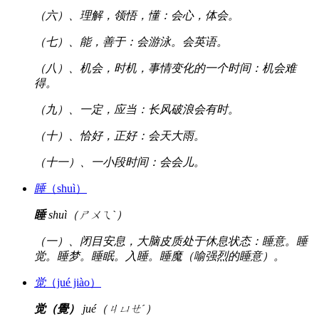
（六）、理解，领悟，懂：会心，体会。
（七）、能，善于：会游泳。会英语。
（八）、机会，时机，事情变化的一个时间：机会难
得。
（九）、一定，应当：长风破浪会有时。
（十）、恰好，正好：会天大雨。
（十一）、一小段时间：会会儿。
睡
（shuì）
睡
shuì（ㄕㄨㄟˋ）
（一）、闭目安息，大脑皮质处于休息状态：睡意。睡
觉。睡梦。睡眠。入睡。睡魔（喻强烈的睡意）。
觉
（jué jiào）
觉（覺）
jué（ㄐㄩㄝˊ）